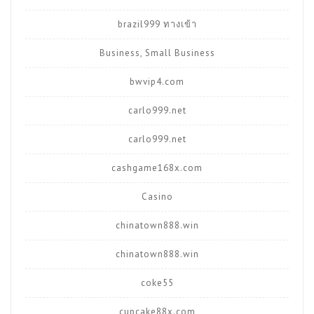
brazil999 ทางเข้า
Business, Small Business
bwvip4.com
carlo999.net
carlo999.net
cashgame168x.com
Casino
chinatown888.win
chinatown888.win
coke55
cupcake88x.com