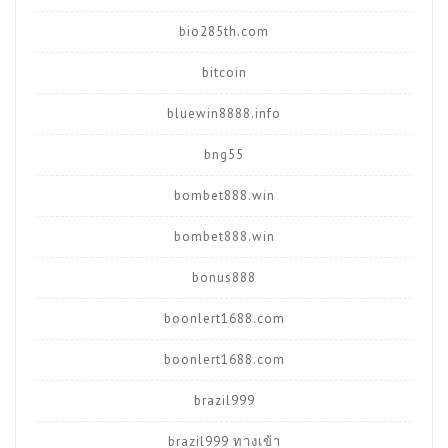
bio285th.com
bitcoin
bluewin8888.info
bng55
bombet888.win
bombet888.win
bonus888
boonlert1688.com
boonlert1688.com
brazil999
brazil999 ทางเข้า