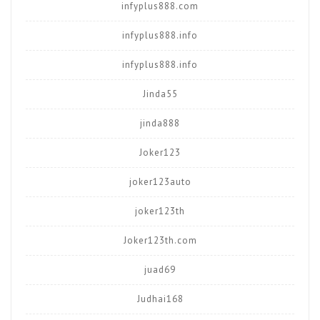
infyplus888.com
infyplus888.info
infyplus888.info
Jinda55
jinda888
Joker123
joker123auto
joker123th
Joker123th.com
juad69
Judhai168