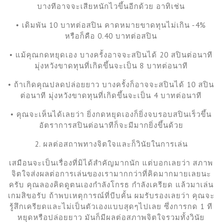
บางทีอาจจะเสียหนักไวขึ้นอีกด้วย อาทิเช่น
• เดิมพัน 10 บาทต่อสปิน คาดหมายขาดทุนไม่เกิน -4%
หรือก็คือ 0.40 บาทต่อสปิน
• แม้คุณกดหยุดเอง บางครั้งอาจจะสปินได้ 20 สปินต่อนาที
มุ่งหวังขาดทุนที่เกิดขึ้นจะเป็น 8 บาทต่อนาที
• ถ้าเกิดคุณปลดปล่อยยาว บางครั้งก็อาจจะสปินได้ 10 สปิน
ต่อนาที มุ่งหวังขาดทุนที่เกิดขึ้นจะเป็น 4 บาทต่อนาที
• คุณจะเห็นได้เลยว่า ยิ่งกดหยุดเองก็ยิ่งจบรอบสปินเร็วขึ้น
อัตราการสปินต่อนาทีก็จะมีมากยิ่งขึ้นด้วย
2. ผลต่อสถาพทางจิตใจและก็วินัยในการเล่น
เสมือนจะเป็นเรื่องที่มิได้สำคัญมากนัก แต่บอกเลยว่า สภาพ
จิตใจส่งผลต่อการเล่นของเรามากกว่าที่คิดมากมายเลยนะ
ครับ คุณลองคิดดูตนเองกำลังโกรธ กำลังเครียด แล้วมาเล่น
เกมสิขอรับ ถ้าพบเหตุการณ์ที่บีบคั้น ผมรับรองเลยว่า คุณจะ
รู้สึกเครียดและไม่เป็นตัวเองแบบสุดๆไปเลย ซึ่งการกด 1 ที
หยุดหรือปล่อยยาว มันก็มีผลต่อสภาพจิตใจรวมทั้งวินัย