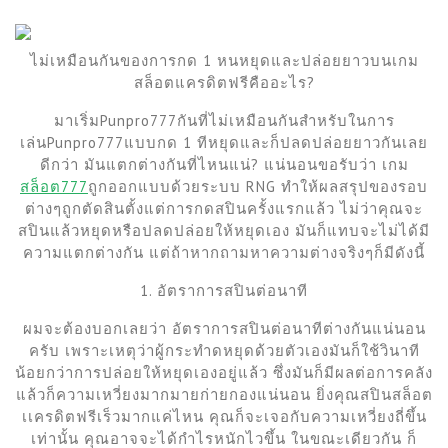
ไม่เหมือนกันของการกด 1 หนหยุดและปล่อยยาวบนเกม
สล็อตแครดิตฟรีคืออะไร?
มาเริ่มPunpro777กันที่ไม่เหมือนกันสำหรับในการ
เล่นPunpro777แบบกด 1 ทีหยุดและก็ปลดปล่อยยาวกันเลย
ดีกว่า มันแตกต่างกันที่ไหนแน่? แน่นอนขอรับว่า เกม
สล็อต777
ถูกออกแบบด้วยระบบ RNG ทำให้ผลสรุปของรอบ
ต่างๆถูกตัดสินตั้งแต่การกดสปินครั้งแรกแล้ว ไม่ว่าคุณจะ
สปินแล้วหยุดหรือปลดปล่อยให้หยุดเอง มันก็แทบจะไม่ได้มี
ความแตกต่างกัน แต่ถ้าหากถามหาความต่างจริงๆก็มีดังนี้
1. อัตราการสปินต่อนาที
ผมจะต้องบอกเลยว่า อัตราการสปินต่อนาทีต่างกันแน่นอน
ครับ เพราะเหตุว่าผู้กระทำดหยุดด้วยตัวเองมันก็ใช้วินาที
น้อยกว่าการปล่อยให้หยุดเองอยู่แล้ว ซึ่งมันก็มีผลต่อการคลัง
แล้วก็ความเหวี่ยงมากมายก่ายกองแน่นอน ยิ่งคุณสปินสล็อต
เเครดิตฟรีเร็วมากแค่ไหน คุณก็จะเจอกับความเหวี่ยงถี่ขึ้น
เท่านั้น คุณอาจจะได้กำไรหนักไวขึ้น ในขณะเดียวกัน ก็