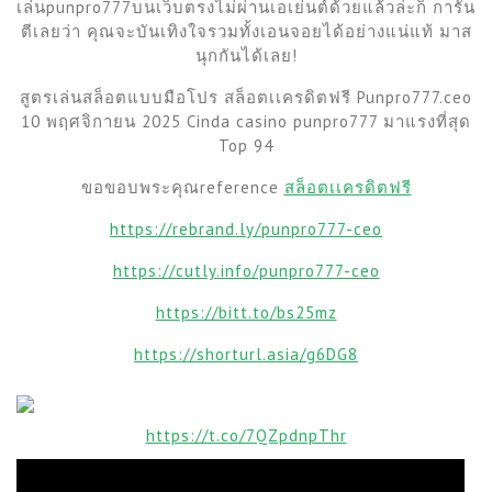
เล่นpunpro777บนเว็บตรงไม่ผ่านเอเย่นต์ด้วยแล้วล่ะก็ การัน
ตีเลยว่า คุณจะบันเทิงใจรวมทั้งเอนจอยได้อย่างแน่แท้ มาส
นุกกันได้เลย!
สูตรเล่นสล็อตแบบมือโปร สล็อตเเครดิตฟรี Punpro777.ceo
10 พฤศจิกายน 2025 Cinda casino punpro777 มาแรงที่สุด
Top 94
ขอขอบพระคุณreference
สล็อตเเครดิตฟรี
https://rebrand.ly/punpro777-ceo
https://cutly.info/punpro777-ceo
https://bitt.to/bs25mz
https://shorturl.asia/g6DG8
https://t.co/7QZpdnpThr