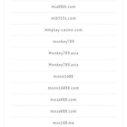
mia88th.com
mib555s.com
mmplay-casino.com
monkey789
Monkey789.asia
Monkey789.asia
mono1688
mono16888.com
moza888.com
moza888.com
msx168.me