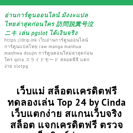
Skip
to
อ่านการ์ตูนออนไลน์ มังงะแปล
content
ไทยล่าสุดก่อนใคร 訪問脱糞号泣
ニキ เล่น pgslot ได้เงินจริง
https://drip.ink เว็บอ่านการ์ตูนออนไลน์
การ์ตูนแปลไทย raw manga manhua
manhwa doujin การ์ตูนตอนใหม่ล่าสุดก่อน
ใคร qiita スライドモード สลอตพีจี แตก
ง่าย slotpg
เว็บแม่ สล็อตเเครดิตฟรี
ทดลองเล่น Top 24 by Cinda
เว็บแตกง่าย สแกนเว็บจริง
สล็อต แจกเครดิตฟรี ตรวจ