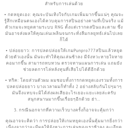
สำหรับการเล่นด้วย
• กดหยุดเอง: คุณจะบันเทิงใจกับเกมเพิ่มมากขึ้นแน่ๆ คุณจะ
รู้สึกเหมือนตนเองได้ควบคุมการสปินอย่างตามที่เป็นจริง แม้
ตัวเกมจะหยุดตามระบบ RNG ตั้งแต่เรากดสปินและตาม ซึ่ง
มันอาจส่งผลให้คุณเล่นเพลินจนกระทั่งลืมกลยุทธ์เล่นไปเลย
ก็ได้
• ปล่อยยาว: การปลดปล่อยให้เกมPunpro777สปินแล้วหยุด
ด้วยตัวเองนั้น มันจะทำให้คุณเล่นช้าลง มีจังหวะหายใจหาย
คอมากขึ้น สามารถทบทวน ตรวจทานแผนการเล่น แถมยัง
ช่วยลดการไล่หลังทุนที่เสียไปได้ดีอีกด้วย
• ทริค: โดยส่วนตัวผม ผมชอบทั้งการกดหยุดเองรวมทั้งการ
ปลดปล่อยยาว บางเวลาผมก็ทำทั้ง 2 อย่างสลับกันไปๆมาๆ
มันจึงแทบจะมิได้ส่งผลเสียอะไรเยอะแยะเลยล่ะครับ
สนุกสนานมากขึ้นเรื่อยๆอีกด้วย ฮ่า…
3. กรณีนอกจากที่ความเร็วบางครั้งก็อาจจะคุ้มกว่า
คุณอาจจะคิดว่า การปล่อยให้เกมหยุดเองนั้นคุ้มมากยิ่งกว่า
เนื่องจากว่าจะมีผลให้จังหวะการเล่นของเราช้าลง ละเอียด