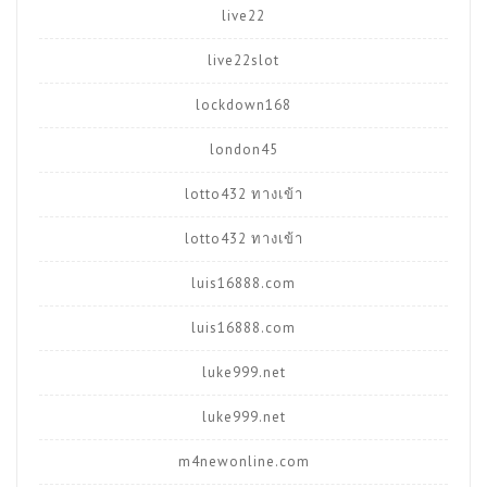
live22
live22slot
lockdown168
london45
lotto432 ทางเข้า
lotto432 ทางเข้า
luis16888.com
luis16888.com
luke999.net
luke999.net
m4newonline.com