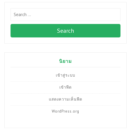
Search
นิยาม
เข้าสู่ระบบ
เข้าฟีด
แสดงความเห็นฟีด
WordPress.org