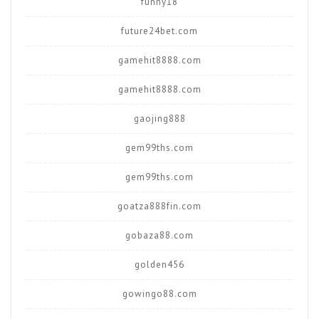
funny18
future24bet.com
gamehit8888.com
gamehit8888.com
gaojing888
gem99ths.com
gem99ths.com
goatza888fin.com
gobaza88.com
golden456
gowingo88.com