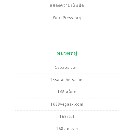
แสดงความเห็นฟีด
WordPress.org
หมวดหมู่
123xos.com
13satanbets.com
168 สล็อต
1688vegasx.com
168slot
168slot.vip