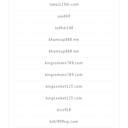
Joker123th.com
juad69
Judhai168
khumsup888.me
khumsup888.me
kingromans789.com
kingromans789.com
kingxxxbet123.com
kingxxxbet123.com
kiss918
kitti999vip.com