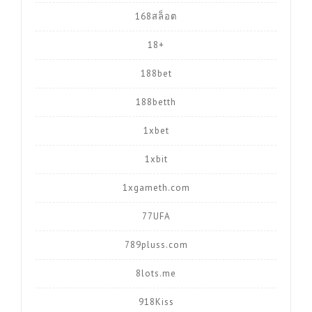
168สล็อต
18+
188bet
188betth
1xbet
1xbit
1xgameth.com
77UFA
789pluss.com
8lots.me
918Kiss