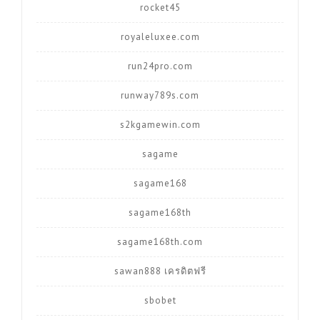
rocket45
royaleluxee.com
run24pro.com
runway789s.com
s2kgamewin.com
sagame
sagame168
sagame168th
sagame168th.com
sawan888 เครดิตฟรี
sbobet