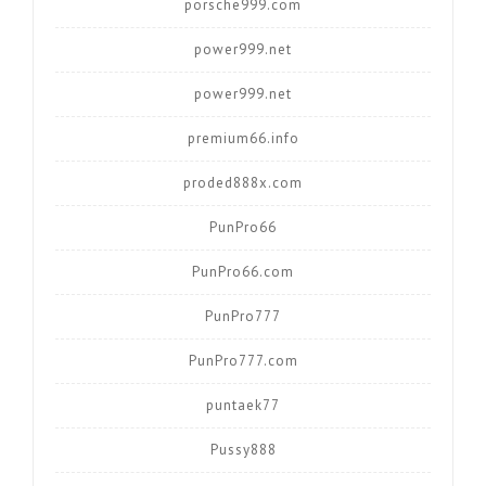
porsche999.com
power999.net
power999.net
premium66.info
proded888x.com
PunPro66
PunPro66.com
PunPro777
PunPro777.com
puntaek77
Pussy888