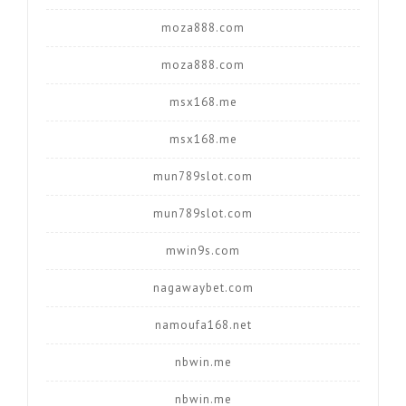
moza888.com
moza888.com
msx168.me
msx168.me
mun789slot.com
mun789slot.com
mwin9s.com
nagawaybet.com
namoufa168.net
nbwin.me
nbwin.me