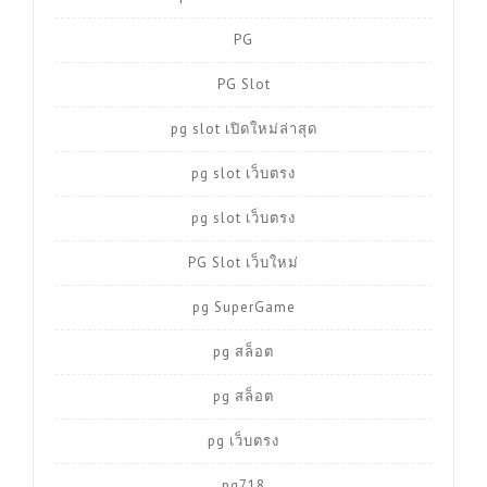
PG
PG Slot
pg slot เปิดใหม่ล่าสุด
pg slot เว็บตรง
pg slot เว็บตรง
PG Slot เว็บใหม่
pg SuperGame
pg สล็อต
pg สล็อต
pg เว็บตรง
pg718