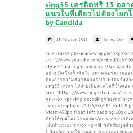
sing55 เครดิตฟรี 13 ตุลา
แนวในที่เดียวไม่ต้องโยกไ
by Candida
28 มิถุนายน 2025
James Cox
<div class="pbs-main-wrapper"><p><ifr
src="//www.youtube.com/embed/Cc6YdQI
style="float:right;padding:10px 0px 10p
อย่างเกิดขึ้นเร็วทันใจ แพลตฟอร์มเกมออน
ต้องการความสนุกสนานร่าเริงพร้อมจังหวะส
sing55 สมัคร ได้ง่ายเพียงแค่ไม่กี่ขั้นตอ
href="https://www.sing55fun.com/">sing
คุณ</p> <p><img decoding="async" src=
content/uploads/2025/03/PP1_Roll99.jp
width:430px;float:left;padding:10px 1
ที่ทำให้คุณไม่ควรพลาด</p> <p>ระบบที่เสถ
เล่นจำนวนมาก</p> <p>เข้ารหัสข้อมูล
1 วัน</p> <p>ใช้งานง่าย ครอบคลุมทุกแพลต