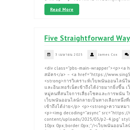
Read More
Five Straightforward Way
3 เมษายน 2025
James Cox
<div class="pbs-main-wrapper"><p><a h
สมัคร</a> – <a href="https://www.sing
<strong>การวิเคราะห์เว็บพนันออนไลน์ใ
และอินเทอร์เน็ตเข้าถึงได้ง่ายมากยิ่งขึ้
หมู่คนที่สนใจการเสี่ยงโชคและการพนัน 
เว็บพนันออนไลน์กลายเป็นทางเลือกหนึ่งท
เข้าถึงได้ง่าย</p> <p><strong>ความห
<p><img decoding="async" src="https:/
content/uploads/2025/03/p2-4.jpg" sty
10px 0px;border:0px;"/>เว็บพนันออนไลน