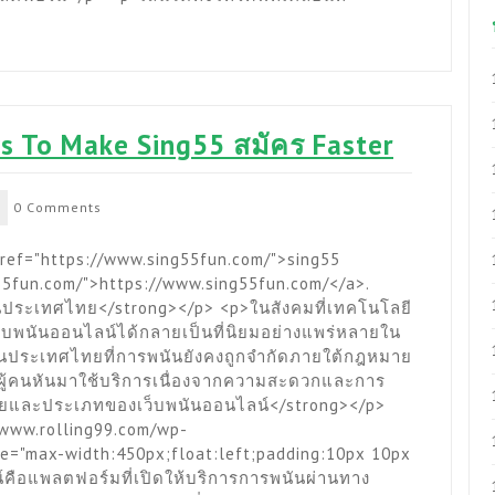
s To Make Sing55 สมัคร Faster
0 Comments
ref="https://www.sing55fun.com/">sing55
55fun.com/">https://www.sing55fun.com/</a>.
นประเทศไทย</strong></p> <p>ในสังคมที่เทคโนโลยี
น เว็บพนันออนไลน์ได้กลายเป็นที่นิยมอย่างแพร่หลายใน
ในประเทศไทยที่การพนันยังคงถูกจำกัดภายใต้กฎหมาย
ี่ผู้คนหันมาใช้บริการเนื่องจากความสะดวกและการ
มายและประเภทของเว็บพนันออนไลน์</strong></p>
/www.rolling99.com/wp-
le="max-width:450px;float:left;padding:10px 10px
์คือแพลตฟอร์มที่เปิดให้บริการการพนันผ่านทาง