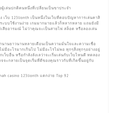
้เล่นปกติคนหนึ่งที่เปลี่ยนเป็นขาประจำ
เว็บ 123lionth เป็นหนึ่งในเว็บที่ตอบปัญหาการเล่นคาสิ
มา ระบบใช้งานง่าย เกมมากมายแล้วก็หลากหลาย แถมยังมี
เสียอารมณ์ ไม่ว่าคุณจะเป็นสายไพ่ สล็อต หรือลองเล่น
มานานยาวนานหลายเดือนเป็นความมั่นใจและความเชื่อ
่มีอะไรมากเกินไป ไม่มีอะไรไม่พอ ทุกๆสิ่งทุกๆอย่างอยู่
ว็บอื่น หรือกำลังลังเลว่าจะเริ่มเล่นกับเว็บไหนดี ทดลอง
จะกลายเป็นจุดเริ่มที่ดีของคุณราวกับที่เกิดขึ้นอยู่กับ
nah casino 123lionth แตกง่าย Top 92