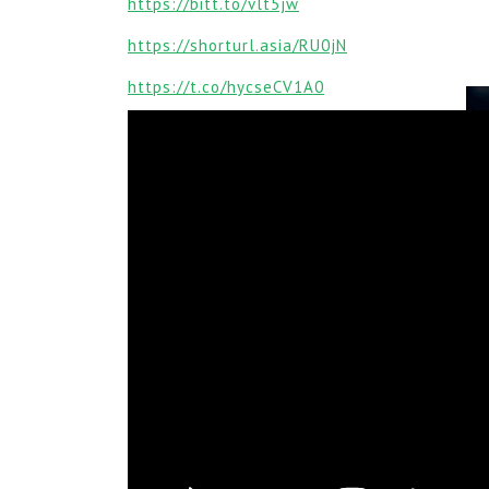
https://bitt.to/vlt5jw
https://shorturl.asia/RU0jN
https://t.co/hycseCV1A0