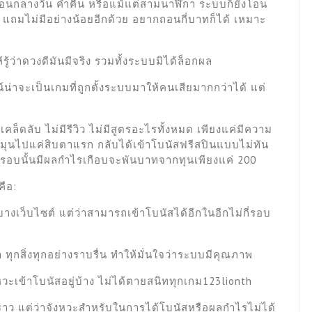
อนตอนกลางวัน ค่ำคืน หรือแม้แต่สามนาฬิกา ระบบก็ยังโอน
แน่ๆ แถมไม่มีอย่างน้อยอีกด้วย อยากถอนกี่บาทก็ได้ เหมาะ
ู้ว่าดวงดีมันมีจริง รวมทั้งระบบมิได้ล็อกผล
์น่าจะเป็นเกมที่ถูกตั้งระบบมาให้คนเสียมากกว่าได้ แต่
คล็ดลับ ไม่มีรีวิว ไม่มีสูตรอะไรทั้งหมด เพียงแค่มีความ
งหมุนไปแค่สิบตาแรก กลับได้เข้าโบนัสฟรีสปินแบบไม่ทัน
เกมรอบนั้นมีผลกำไรเกือบจะพันบาทจากทุนเพียงแค่ 200
คือ:
บางเว็บไซต์ แต่ว่าสามารถเข้าโบนัสได้อีกในอีกไม่กี่รอบ
ทุกสิ่งทุกอย่างราบรื่น ทำให้มั่นใจว่าระบบมีคุณภาพ
งหวะเข้าโบนัสอยู่บ้าง ไม่ได้ตายสนิททุกเกม123lionth
คราว แต่ว่าจังหวะสำหรับในการได้โบนัสหรือผลกำไรไม่ได้