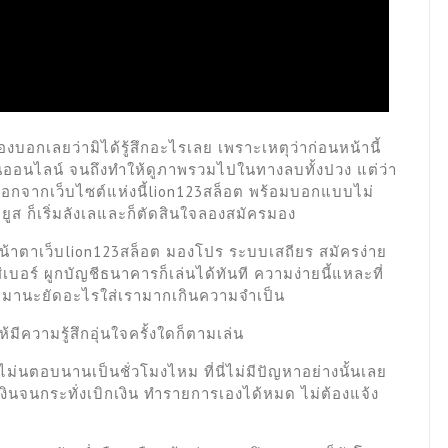
บอกเลยว่ามิได้รู้สึกอะไรเลย เพราะเหตุว่าก่อนหน้านี้
นันออนไลน์ จนถึงทำให้ดูภาพรวมไปในทางลบทั้งปวง แต่ว่า
เข้าออกจากเว็บไซต์แห่งนี้lion123สล็อต พร้อมบอกแบบไม่
กยูส ก็เริ่มลังเลและก็ตัดสินใจลองสมัครมอง
น หน้าตาเว็บlion123สล็อต มองโปร ระบบเสถียร สมัครง่าย
ส่เบอร์ ผูกบัญชีธนาคารก็เล่นได้ทันที ความง่ายนี้แหละที่
 ไม่มานะยัดอะไรใส่เรามากเกินความจำเป็น
มีความรู้สึกอุ่นใจครั้งใดก็ตามเล่น
่นตอบนานเป็นชั่วโมงไหม ที่นี่ไม่มีปัญหาอย่างนั้นเลย
กเงินจนกระทั่งเบิกเงิน ทำรายการเองได้หมด ไม่ต้องแจ้ง