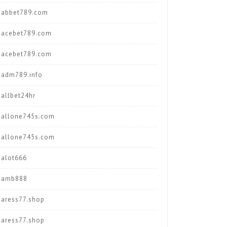
abbet789.com
acebet789.com
acebet789.com
adm789.info
allbet24hr
allone745s.com
allone745s.com
alot666
amb888
aress77.shop
aress77.shop