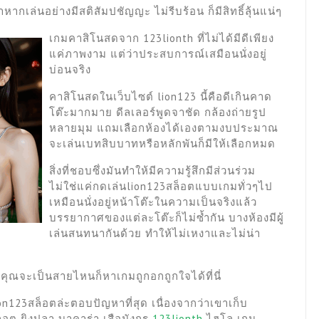
ากเล่นอย่างมีสติสัมปชัญญะ ไม่รีบร้อน ก็มีสิทธิ์ลุ้นแน่ๆ
เกมคาสิโนสดจาก 123lionth ที่ไม่ได้มีดีเพียง
แค่ภาพงาม แต่ว่าประสบการณ์เสมือนนั่งอยู่
บ่อนจริง
คาสิโนสดในเว็บไซต์ lion123 นี้คือดีเกินคาด
โต๊ะมากมาย ดีลเลอร์พูดจาชัด กล้องถ่ายรูป
หลายมุม แถมเลือกห้องได้เองตามงบประมาณ
จะเล่นเบทสิบบาทหรือหลักพันก็มีให้เลือกหมด
สิ่งที่ชอบซึ่งมันทำให้มีความรู้สึกมีส่วนร่วม
ไม่ใช่แค่กดเล่นlion123สล็อตแบบเกมทั่วๆไป
เหมือนนั่งอยู่หน้าโต๊ะในความเป็นจริงแล้ว
บรรยากาศของแต่ละโต๊ะก็ไม่ซ้ำกัน บางห้องมีผู้
เล่นสนทนากันด้วย ทำให้ไม่เหงาและไม่น่า
่าคุณจะเป็นสายไหนก็หาเกมถูกอกถูกใจได้ที่นี่
ion123สล็อตล่ะตอบปัญหาที่สุด เนื่องจากว่าเขาเก็บ
็อต ยิงปลา บาคาร่า เสือมังกร
123lionth
ไฮโล เกม