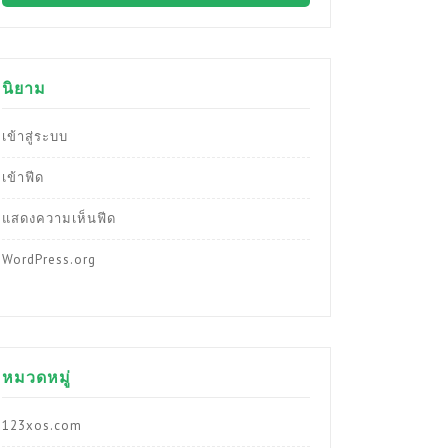
นิยาม
เข้าสู่ระบบ
เข้าฟีด
แสดงความเห็นฟีด
WordPress.org
หมวดหมู่
123xos.com