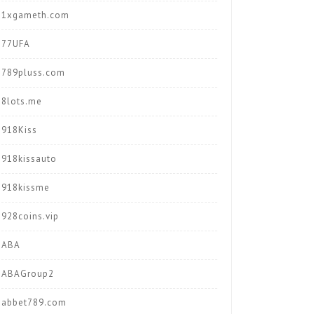
1xgameth.com
77UFA
789pluss.com
8lots.me
918Kiss
918kissauto
918kissme
928coins.vip
ABA
ABAGroup2
abbet789.com