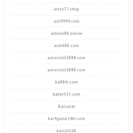
aress77.shop
asb9999.com
askwin88.online
audi688.com
autoslot16888.com
autoslot16888.com
ba88th.com
babet555.com
Baccarat
bar4game24hr.com
baslot168