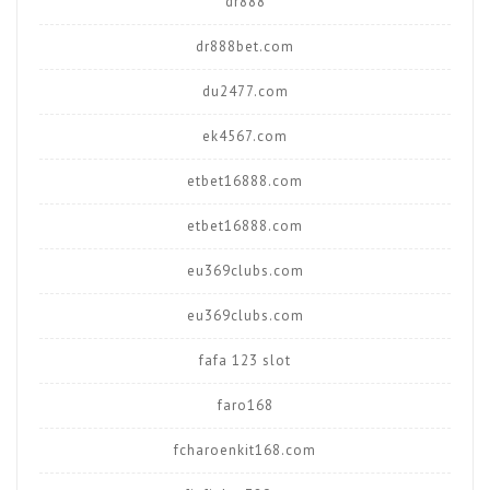
dr888
dr888bet.com
du2477.com
ek4567.com
etbet16888.com
etbet16888.com
eu369clubs.com
eu369clubs.com
fafa 123 slot
faro168
fcharoenkit168.com