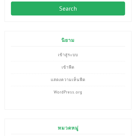
Search
นิยาม
เข้าสู่ระบบ
เข้าฟีด
แสดงความเห็นฟีด
WordPress.org
หมวดหมู่