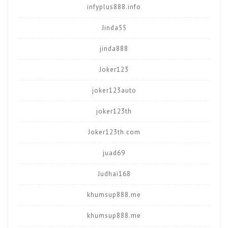
infyplus888.info
Jinda55
jinda888
Joker123
joker123auto
joker123th
Joker123th.com
juad69
Judhai168
khumsup888.me
khumsup888.me