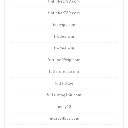
finfinbet789.com
finfinbet789.com
finnivips.com
fiwdee.win
fiwdee.win
fortune99vip.com
fullsloteiei.com
fullslotpg
fullslotpg168.com
funny18
future24bet.com