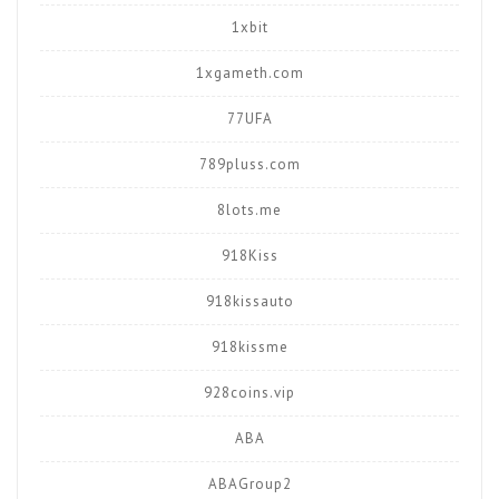
1xbit
1xgameth.com
77UFA
789pluss.com
8lots.me
918Kiss
918kissauto
918kissme
928coins.vip
ABA
ABAGroup2