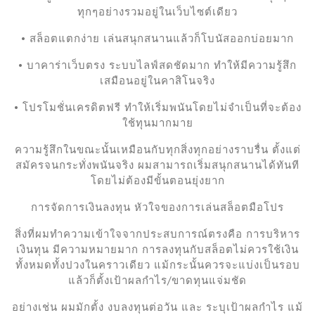
ทุกๆอย่างรวมอยู่ในเว็บไซต์เดียว
• สล็อตแตกง่าย เล่นสนุกสนานแล้วก็โบนัสออกบ่อยมาก
• บาคาร่าเว็บตรง ระบบไลฟ์สดชัดมาก ทำให้มีความรู้สึก
เสมือนอยู่ในคาสิโนจริง
• โปรโมชั่นเครดิตฟรี ทำให้เริ่มพนันโดยไม่จำเป็นที่จะต้อง
ใช้ทุนมากมาย
ความรู้สึกในขณะนั้นเหมือนกับทุกสิ่งทุกอย่างราบรื่น ตั้งแต่
สมัครจนกระทั่งพนันจริง ผมสามารถเริ่มสนุกสนานได้ทันที
โดยไม่ต้องมีขั้นตอนยุ่งยาก
การจัดการเงินลงทุน หัวใจของการเล่นสล็อตมือโปร
สิ่งที่ผมทำความเข้าใจจากประสบการณ์ตรงคือ การบริหาร
เงินทุน มีความหมายมาก การลงทุนกับสล็อตไม่ควรใช้เงิน
ทั้งหมดทั้งปวงในคราวเดียว แม้กระนั้นควรจะแบ่งเป็นรอบ
แล้วก็ตั้งเป้าผลกำไร/ขาดทุนแจ่มชัด
อย่างเช่น ผมมักตั้ง งบลงทุนต่อวัน และ ระบุเป้าผลกำไร แม้