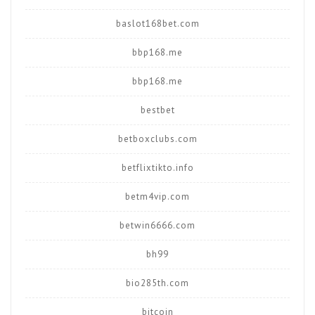
baslot168bet.com
bbp168.me
bbp168.me
bestbet
betboxclubs.com
betflixtikto.info
betm4vip.com
betwin6666.com
bh99
bio285th.com
bitcoin