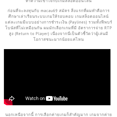
ทำความเข้าใจกับเกมสล็อตออนไลน์
ก่อนที่จะลงทุนกับ macau69 สมัคร สิ่งแรกที่ผมทำคือการ
ศึกษาเล่าเรียนระบบเกมให้รอบคอบ เกมสล็อตออนไลน์
แต่ละเกมมีแบบอย่างการชำระเงิน (Paylines) รวมทั้งฟีพบร์
โบนัสที่ไม่เหมือนกัน ผมมักเลือกเกมที่มี อัตราการจ่าย RTP
สูง (Return to Player) เนื่องจากนี่เป็นตัวชี้วัดว่าผู้เล่นมี
โอกาสชนะมากน้อยแค่ไหน
นอกเหนือจากนี้ การเลือกค่ายเกมก็สำคัญมาก เกมจากค่าย