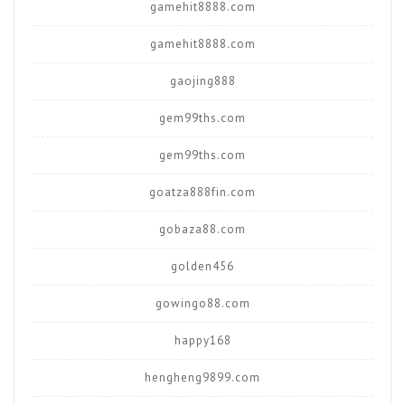
gamehit8888.com
gamehit8888.com
gaojing888
gem99ths.com
gem99ths.com
goatza888fin.com
gobaza88.com
golden456
gowingo88.com
happy168
hengheng9899.com