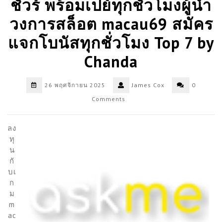
ชัวร์ พร้อมเปย์ทุกชั่วโมงผู้นำ
วงการสล็อต macau69 สมัคร
แจกโบนัสทุกชั่วโมง Top 7 by
Chanda
26 พฤศจิกายน 2025
James Cox
0
Comments
ลง
ทุ
น
กั
บเ
ก
ม
m
ac