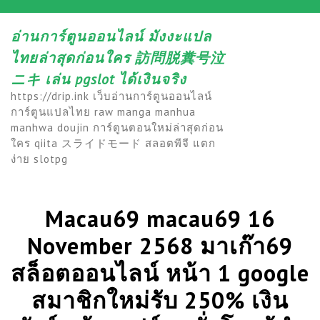
Skip
to
อ่านการ์ตูนออนไลน์ มังงะแปล
content
ไทยล่าสุดก่อนใคร 訪問脱糞号泣
ニキ เล่น pgslot ได้เงินจริง
https://drip.ink เว็บอ่านการ์ตูนออนไลน์
การ์ตูนแปลไทย raw manga manhua
manhwa doujin การ์ตูนตอนใหม่ล่าสุดก่อน
ใคร qiita スライドモード สลอตพีจี แตก
ง่าย slotpg
Macau69 macau69 16
November 2568 มาเก๊า69
สล็อตออนไลน์ หน้า 1 google
สมาชิกใหม่รับ 250% เงิน