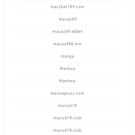
mac1bet789.com
macau69
macau69 สมัคร
macau888.win
manga
Manhua
Manhwa
marinapluss.com
mario678
mario678.club
mario678.club