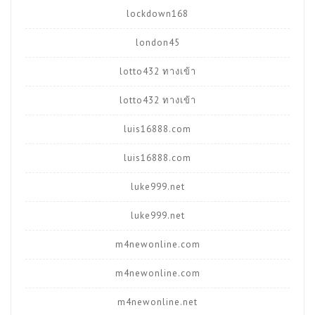
lockdown168
london45
lotto432 ทางเข้า
lotto432 ทางเข้า
luis16888.com
luis16888.com
luke999.net
luke999.net
m4newonline.com
m4newonline.com
m4newonline.net