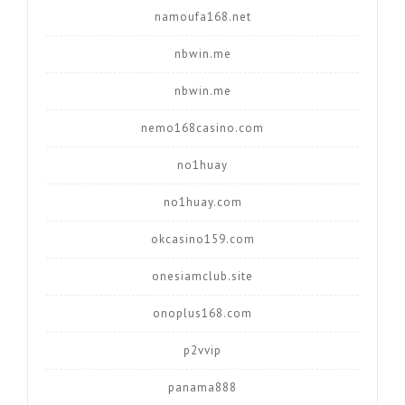
namoufa168.net
nbwin.me
nbwin.me
nemo168casino.com
no1huay
no1huay.com
okcasino159.com
onesiamclub.site
onoplus168.com
p2vvip
panama888