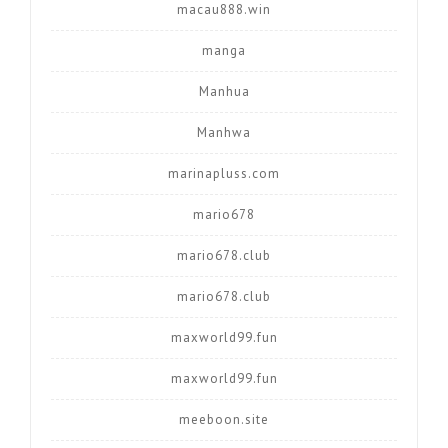
macau888.win
manga
Manhua
Manhwa
marinapluss.com
mario678
mario678.club
mario678.club
maxworld99.fun
maxworld99.fun
meeboon.site