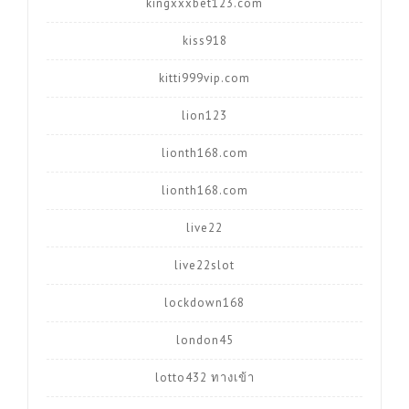
kingxxxbet123.com
kiss918
kitti999vip.com
lion123
lionth168.com
lionth168.com
live22
live22slot
lockdown168
london45
lotto432 ทางเข้า