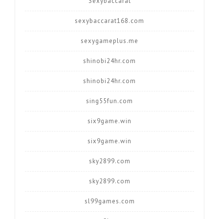
Sexybaccarat
sexybaccarat168.com
sexygameplus.me
shinobi24hr.com
shinobi24hr.com
sing55fun.com
six9game.win
six9game.win
sky2899.com
sky2899.com
sl99games.com