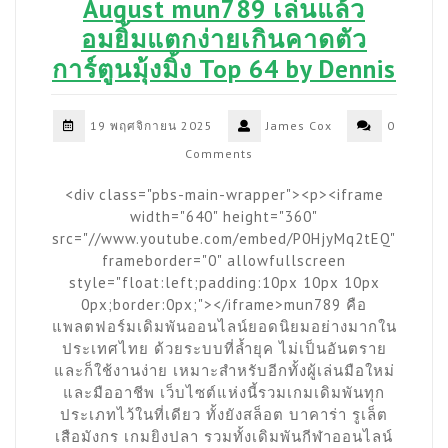
August mun789 เล่นแล้ว
อมยิ้มแตกง่ายเกินคาดตัว
การ์ตูนมุ้งมิ้ง Top 64 by Dennis
19 พฤศจิกายน 2025
James Cox
0
Comments
<div class="pbs-main-wrapper"><p><iframe
width="640" height="360"
src="//www.youtube.com/embed/P0HjyMq2tEQ"
frameborder="0" allowfullscreen
style="float:left;padding:10px 10px 10px
0px;border:0px;"></iframe>mun789 คือ
แพลตฟอร์มเดิมพันออนไลน์ยอดนิยมอย่างมากใน
ประเทศไทย ด้วยระบบที่ล้ำยุค ไม่เป็นอันตราย
และก็ใช้งานง่าย เหมาะสำหรับอีกทั้งผู้เล่นมือใหม่
และมืออาชีพ เว็บไซต์แห่งนี้รวมเกมเดิมพันทุก
ประเภทไว้ในที่เดียว ทั้งยังสล็อต บาคาร่า รูเล็ต
เสือมังกร เกมยิงปลา รวมทั้งเดิมพันกีฬาออนไลน์