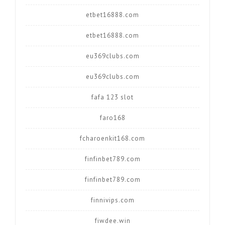
etbet16888.com
etbet16888.com
eu369clubs.com
eu369clubs.com
fafa 123 slot
faro168
fcharoenkit168.com
finfinbet789.com
finfinbet789.com
finnivips.com
fiwdee.win