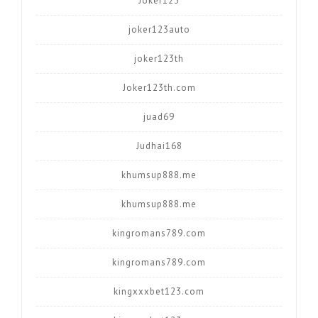
Joker123
joker123auto
joker123th
Joker123th.com
juad69
Judhai168
khumsup888.me
khumsup888.me
kingromans789.com
kingromans789.com
kingxxxbet123.com