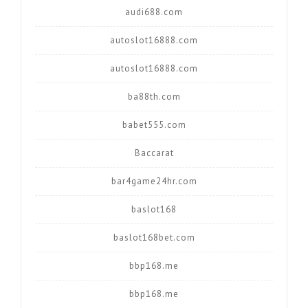
audi688.com
autoslot16888.com
autoslot16888.com
ba88th.com
babet555.com
Baccarat
bar4game24hr.com
baslot168
baslot168bet.com
bbp168.me
bbp168.me