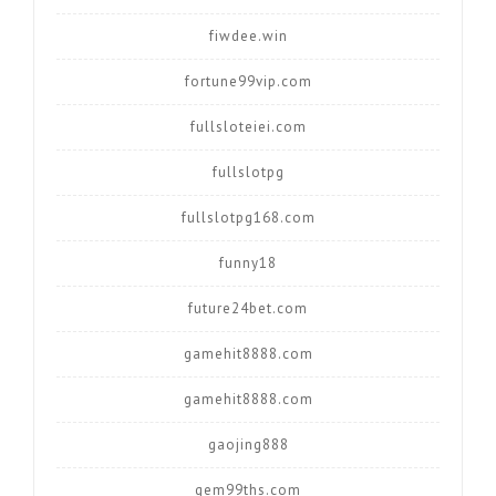
fiwdee.win
fortune99vip.com
fullsloteiei.com
fullslotpg
fullslotpg168.com
funny18
future24bet.com
gamehit8888.com
gamehit8888.com
gaojing888
gem99ths.com