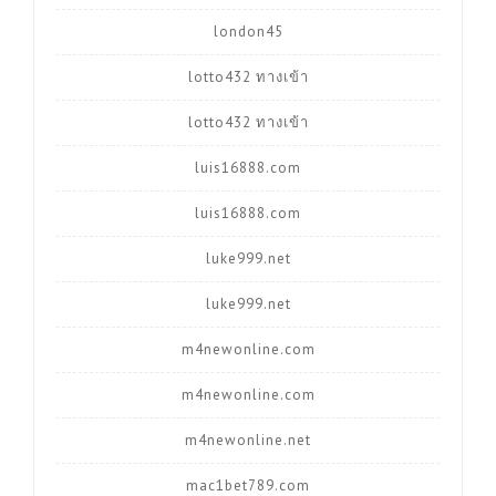
london45
lotto432 ทางเข้า
lotto432 ทางเข้า
luis16888.com
luis16888.com
luke999.net
luke999.net
m4newonline.com
m4newonline.com
m4newonline.net
mac1bet789.com