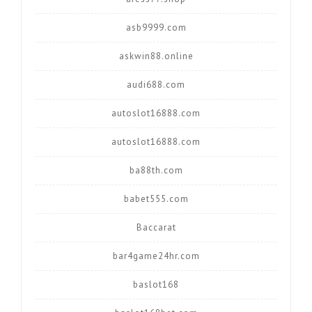
asb9999.com
askwin88.online
audi688.com
autoslot16888.com
autoslot16888.com
ba88th.com
babet555.com
Baccarat
bar4game24hr.com
baslot168