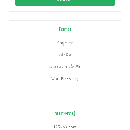
นิยาม
เข้าสู่ระบบ
เข้าฟีด
แสดงความเห็นฟีด
WordPress.org
หมวดหมู่
123xos.com