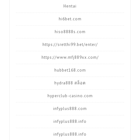
Hentai
hi6bet.com
hiso8888s.com
https://sretthi99.bet/enter/
https://www.mfj889xx.com/
hubbet168.com
hydra888 สล็อต
hyperclub-casino.com
infyplus888.com
infyplus888.info
infyplus888.info