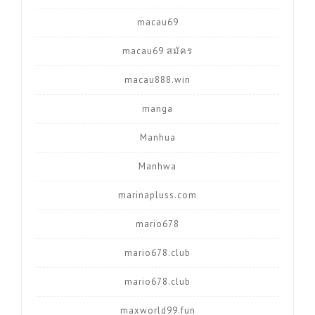
macau69
macau69 สมัคร
macau888.win
manga
Manhua
Manhwa
marinapluss.com
mario678
mario678.club
mario678.club
maxworld99.fun