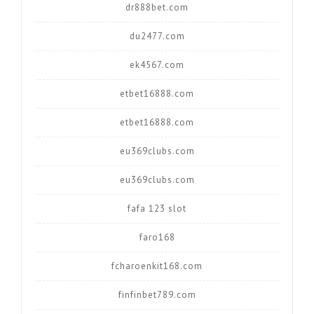
dr888bet.com
du2477.com
ek4567.com
etbet16888.com
etbet16888.com
eu369clubs.com
eu369clubs.com
fafa 123 slot
faro168
fcharoenkit168.com
finfinbet789.com