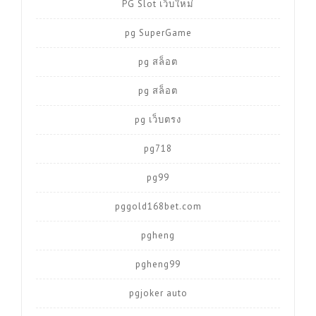
PG Slot เว็บใหม่
pg SuperGame
pg สล็อต
pg สล็อต
pg เว็บตรง
pg718
pg99
pggold168bet.com
pgheng
pgheng99
pgjoker auto