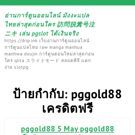
Skip
to
อ่านการ์ตูนออนไลน์ มังงะแปล
content
ไทยล่าสุดก่อนใคร 訪問脱糞号泣
ニキ เล่น pgslot ได้เงินจริง
https://drip.ink เว็บอ่านการ์ตูนออนไลน์
การ์ตูนแปลไทย raw manga manhua
manhwa doujin การ์ตูนตอนใหม่ล่าสุดก่อน
ใคร qiita スライドモード สลอตพีจี แตก
ง่าย slotpg
ป้ายกำกับ:
pggold88
เครดิตฟรี
pggold88 5 May pggold88