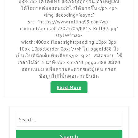
d88</a> เครดิตฟรี แจกจริงทุกๆวัน ทำให้ผู้เล่น
ได้โอกาสต่อยอดผลกำไรได้มากขึ้น</p> <p>
<img decoding="async"
src="https://www.rolling99.com/wp-
content/uploads/2025/03/PP1S_Roll99.jpg"
style="max-
width:400px;float:right;padding:10px 0px
10px 10px;border:0px;"/>ทำไม pggold88 ถึง
เป็นเว็บที่นักเดิมพันเลือก</p> <p>1. สมัครง่าย ใช้
เวลาไม่ถึง 3 นาที</p> <p>การ pggold88 สมัคร
ออกแบบมาเพื่อความสะดวกของผู้เล่น กรอก
ข้อมูลไม่กี่ขั้นตอน กดยืนยัน
Read More
Search