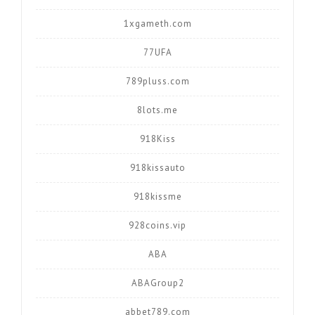
1xgameth.com
77UFA
789pluss.com
8lots.me
918Kiss
918kissauto
918kissme
928coins.vip
ABA
ABAGroup2
abbet789.com