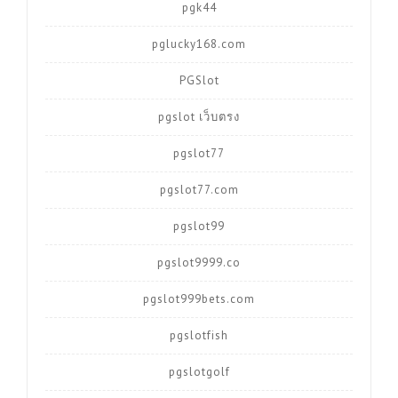
pgk44
pglucky168.com
PGSlot
pgslot เว็บตรง
pgslot77
pgslot77.com
pgslot99
pgslot9999.co
pgslot999bets.com
pgslotfish
pgslotgolf