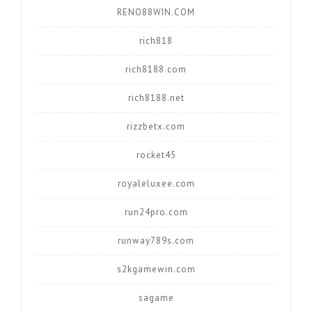
RENO88WIN.COM
rich818
rich8188.com
rich8188.net
rizzbetx.com
rocket45
royaleluxee.com
run24pro.com
runway789s.com
s2kgamewin.com
sagame