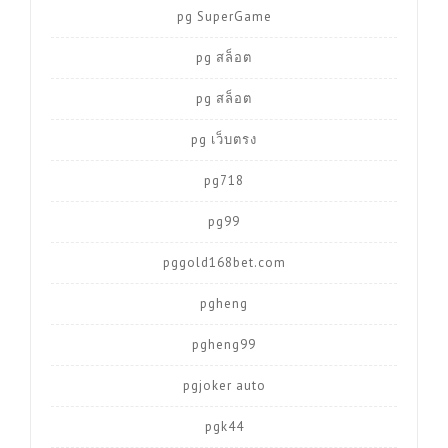
pg SuperGame
pg สล็อต
pg สล็อต
pg เว็บตรง
pg718
pg99
pggold168bet.com
pgheng
pgheng99
pgjoker auto
pgk44