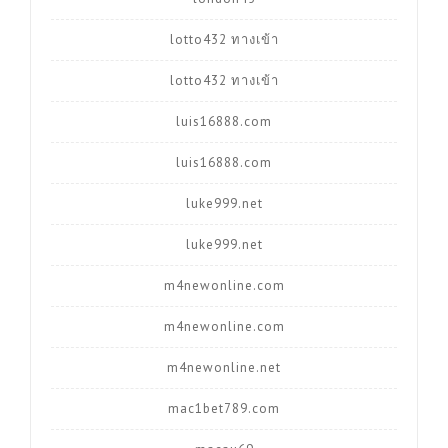
lotto432 ทางเข้า
lotto432 ทางเข้า
luis16888.com
luis16888.com
luke999.net
luke999.net
m4newonline.com
m4newonline.com
m4newonline.net
mac1bet789.com