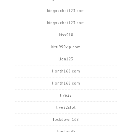
kingxxxbet123.com
kingxxxbet123.com
kiss918
kitti999vip.com
lion123
lionth168.com
lionth168.com
live22
live22slot
lockdown168
london45