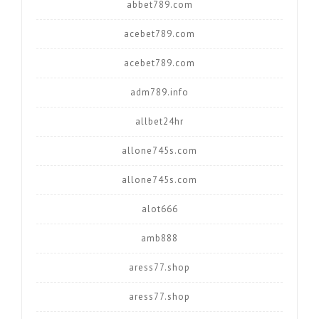
abbet789.com
acebet789.com
acebet789.com
adm789.info
allbet24hr
allone745s.com
allone745s.com
alot666
amb888
aress77.shop
aress77.shop