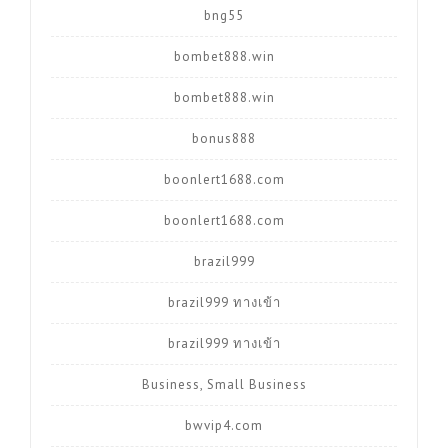
bng55
bombet888.win
bombet888.win
bonus888
boonlert1688.com
boonlert1688.com
brazil999
brazil999 ทางเข้า
brazil999 ทางเข้า
Business, Small Business
bwvip4.com