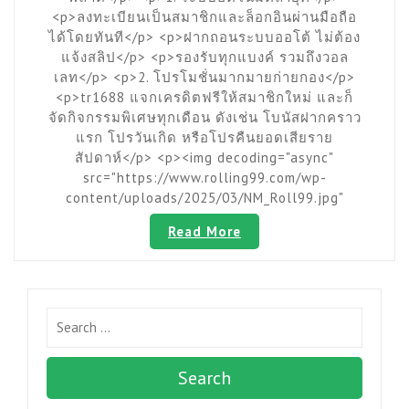
<p>ลงทะเบียนเป็นสมาชิกและล็อกอินผ่านมือถือ
ได้โดยทันที</p> <p>ฝากถอนระบบออโต้ ไม่ต้อง
แจ้งสลิป</p> <p>รองรับทุกแบงค์ รวมถึงวอล
เลท</p> <p>2. โปรโมชั่นมากมายก่ายกอง</p>
<p>tr1688 แจกเครดิตฟรีให้สมาชิกใหม่ และก็
จัดกิจกรรมพิเศษทุกเดือน ดังเช่น โบนัสฝากคราว
แรก โปรวันเกิด หรือโปรคืนยอดเสียราย
สัปดาห์</p> <p><img decoding="async"
src="https://www.rolling99.com/wp-
content/uploads/2025/03/NM_Roll99.jpg"
Read More
Search