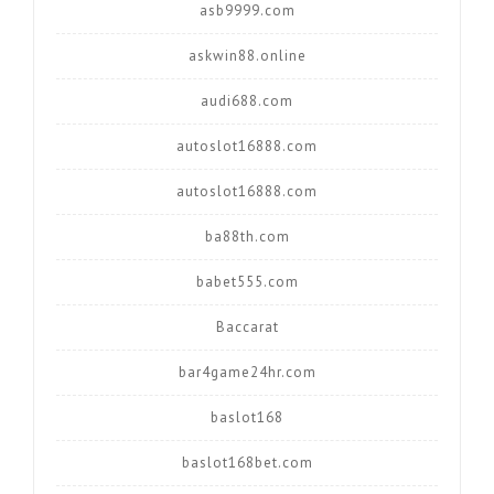
asb9999.com
askwin88.online
audi688.com
autoslot16888.com
autoslot16888.com
ba88th.com
babet555.com
Baccarat
bar4game24hr.com
baslot168
baslot168bet.com