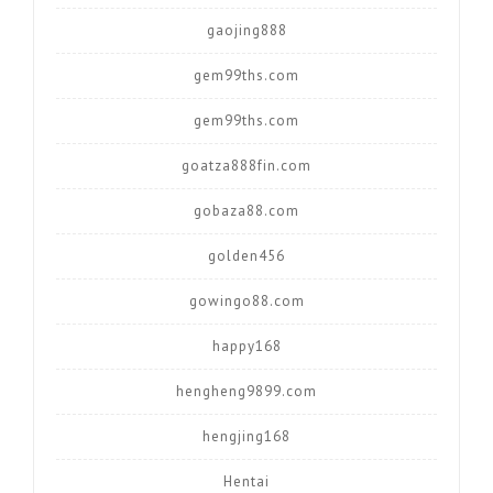
gaojing888
gem99ths.com
gem99ths.com
goatza888fin.com
gobaza88.com
golden456
gowingo88.com
happy168
hengheng9899.com
hengjing168
Hentai