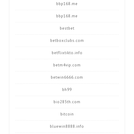
bbp168.me
bbp168.me
bestbet
betboxclubs.com
betflixtikto.info
betm4vip.com
betwin6666.com
bh99
bio285th.com
bitcoin
bluewin8888.info