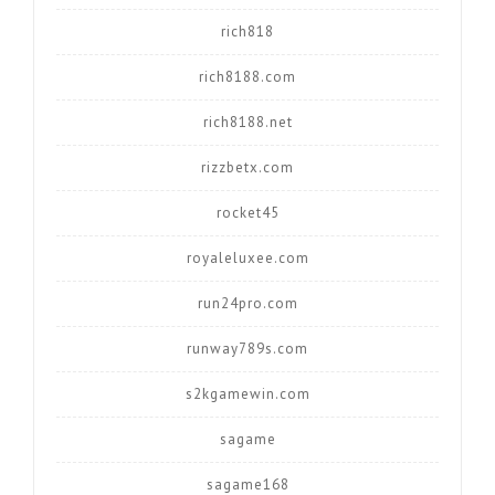
rich818
rich8188.com
rich8188.net
rizzbetx.com
rocket45
royaleluxee.com
run24pro.com
runway789s.com
s2kgamewin.com
sagame
sagame168