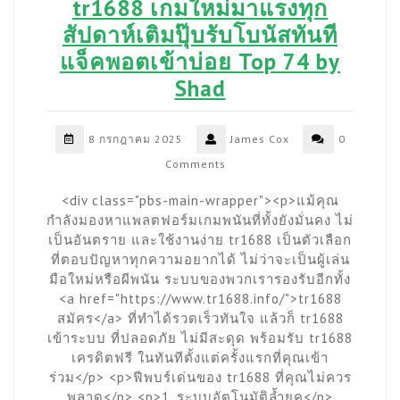
tr1688 เกมใหม่มาแรงทุก
สัปดาห์เติมปุ๊บรับโบนัสทันที
แจ็คพอตเข้าบ่อย Top 74 by
Shad
8 กรกฎาคม 2025
James Cox
0
Comments
<div class="pbs-main-wrapper"><p>แม้คุณ
กำลังมองหาแพลตฟอร์มเกมพนันที่ทั้งยังมั่นคง ไม่
เป็นอันตราย และใช้งานง่าย tr1688 เป็นตัวเลือก
ที่ตอบปัญหาทุกความอยากได้ ไม่ว่าจะเป็นผู้เล่น
มือใหม่หรือผีพนัน ระบบของพวกเรารองรับอีกทั้ง
<a href="https://www.tr1688.info/">tr1688
สมัคร</a> ที่ทำได้รวดเร็วทันใจ แล้วก็ tr1688
เข้าระบบ ที่ปลอดภัย ไม่มีสะดุด พร้อมรับ tr1688
เครดิตฟรี ในทันทีตั้งแต่ครั้งแรกที่คุณเข้า
ร่วม</p> <p>ฟีพบร์เด่นของ tr1688 ที่คุณไม่ควร
พลาด</p> <p>1. ระบบอัตโนมัติล้ำยุค</p>