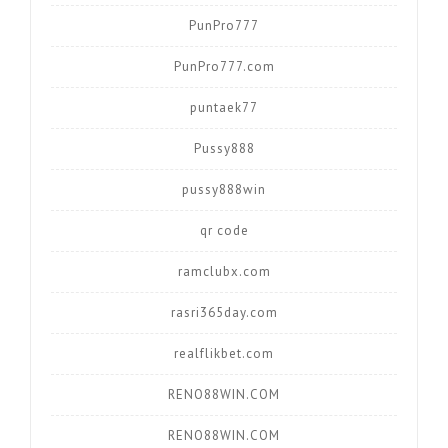
PunPro777
PunPro777.com
puntaek77
Pussy888
pussy888win
qr code
ramclubx.com
rasri365day.com
realflikbet.com
RENO88WIN.COM
RENO88WIN.COM