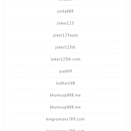
jinda888
Joker123
joker123auto
joker123th
Joker123th.com
juad69
Judhai168
khumsup888.me
khumsup888.me
kingromans789.com