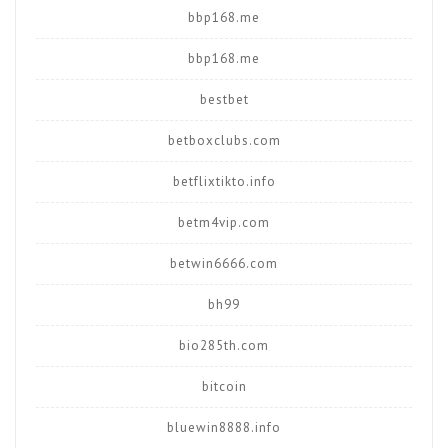
bbp168.me
bbp168.me
bestbet
betboxclubs.com
betflixtikto.info
betm4vip.com
betwin6666.com
bh99
bio285th.com
bitcoin
bluewin8888.info