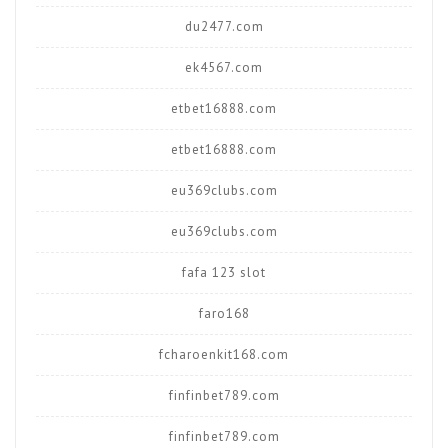
du2477.com
ek4567.com
etbet16888.com
etbet16888.com
eu369clubs.com
eu369clubs.com
fafa 123 slot
faro168
fcharoenkit168.com
finfinbet789.com
finfinbet789.com