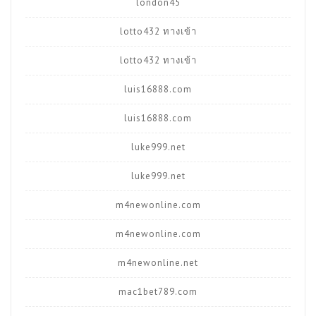
london45
lotto432 ทางเข้า
lotto432 ทางเข้า
luis16888.com
luis16888.com
luke999.net
luke999.net
m4newonline.com
m4newonline.com
m4newonline.net
mac1bet789.com