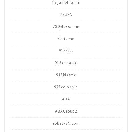
1xgameth.com
77UFA
789pluss.com
8lots.me
918Kiss
918kissauto
918kissme
928coins.vip
ABA
ABAGroup2
abbet789.com