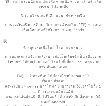
วิธีการก่อนลงพนันด้วยเงินจริง ช่วยเพิ่มช่องทางสำหรับเพื่อ
การชนะได้มากขึ้น
3. เล่าเรียนเกมที่เลือกเล่นอย่างประณีต
ก่อนลงเงินจริงควรศึกษาอัตราการชำระเงิน (RTP) ของเกม
เพื่อเลือกเกมที่ได้โอกาสชนะสูงยิ่งกว่า
4. หยุดเล่นเมื่อได้กำไรตามจุดหมาย
การหยุดเล่นในจังหวะที่เหมาะสมเป็นเรื่องจำเป็น เนื่องจาก
ว่าช่วยทำให้คุณรักษาผลกำไรแล้วก็เลี่ยงการขาดทุนจาก
การเล่นสม่ำเสมอ
FAQ – คำถามที่พบได้บ่อยเกี่ยวกับ thorin99
ปริศนา คำตอบ
ลงทะเบียน thorin99 ยากไหม? ไม่ยากเลย ใช้เวลาไม่ถึง 1
นาที ผ่านระบบอัตโนมัติ
สามารถเล่นผ่านมือถือได้ไหม? ได้ รองรับอีกทั้งระบบ iOS
และก็ Android