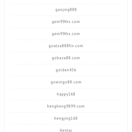
gaojing888
gem99ths.com
gem99ths.com
goatza888fin.com
gobaza88.com
golden456
gowingo88.com
happy168
hengheng9899.com
hengjing168
Hentai