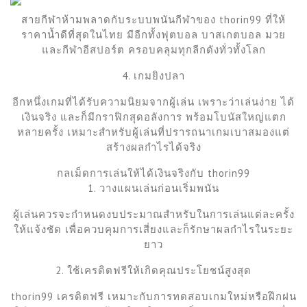
สายกีฬาห้ามพลาดกับระบบพนันกีฬาของ thorin99 ที่ให้
ราคาน้ำดีที่สุดในไทย มีอีกทั้งฟุตบอล บาสเกตบอล มวย
และกีฬาอีสปอร์ต ครอบคลุมทุกลีกดังทั่วทั้งโลก
4. เกมยิงปลา
อีกหนึ่งเกมที่ได้รับความนิยมจากผู้เล่น เพราะว่าเล่นง่าย ได้
เงินจริง และก็มีกราฟิกสุดอลังการ พร้อมโบนัสใหญ่แตก
หลายครั้ง เหมาะสำหรับผู้เล่นที่ปรารถนาเกมเบาสมองแต่
สร้างผลกำไรได้จริง
กลเม็ดการเล่นให้ได้เงินจริงกับ thorin99
1. วางแผนเล่นก่อนเริ่มพนัน
ผู้เล่นควรจะกำหนดงบประมาณสำหรับในการเล่นแต่ละครั้ง
ให้แจ้งชัด เพื่อควบคุมการเสี่ยงและก็รักษาผลกำไรในระยะ
ยาว
2. ใช้เครดิตฟรีให้เกิดคุณประโยชน์สูงสุด
thorin99 เครดิตฟรี เหมาะกับการทดสอบเกมใหม่หรือฝึกฝน