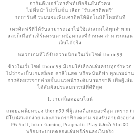
การันตีเบอร์โทรศัพท์เพื่อยืนยันตัวตน
ไปที่หน้าโปรโมชั่น เลือก “รับเครดิตฟรี”
กดการันตี ระบบจะเพิ่มเครดิตให้อัตโนมัติโดยทันที
เครดิตฟรีที่ได้รับสามารถเอาไปใช้เล่นเกมได้ทุกจำพวก
และก็เมื่อทำเทิร์นครบตามข้อตกลงที่กำหนด สามารถถอน
เงินได้จริง
หมวดเกมที่ได้รับความนิยมในเว็บไซต์ thorin99
ข้างในเว็บไซต์ thorin99 มีเกมให้เลือกเล่นครบทุกจำพวก
ไม่ว่าจะเป็นเกมสล็อต คาสิโนสด หรือพนันกีฬา ทุกเกมผ่าน
การคัดสรรจากค่ายชั้นแนวหน้าระดับนานาชาติ เพื่อผู้เล่น
ได้สัมผัสประสบการณ์ที่ดีที่สุด
1. เกมสล็อตออนไลน์
เกมยอดนิยมของ thorin99 ที่ผู้เล่นเลือกเยอะที่สุด เพราะว่า
มีโบนัสแตกง่าย และภาพกราฟิกงดงาม รองรับค่ายดังอย่าง
PG Soft, Joker Gaming, Pragmatic Play และก็ SlotXO
พร้อมระบบทดลองเล่นฟรีก่อนลงเงินจริง