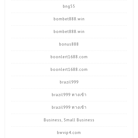
bng55
bombet888.win
bombet888.win
bonus888
boonlert1688.com
boonlert1688.com
brazil999
brazil999 ทางเข้า
brazil999 ทางเข้า
Business, Small Business
bwvip4.com