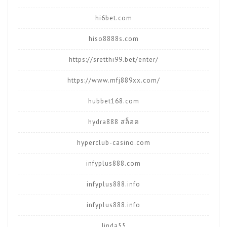
hi6bet.com
hiso8888s.com
https://sretthi99.bet/enter/
https://www.mfj889xx.com/
hubbet168.com
hydra888 สล็อต
hyperclub-casino.com
infyplus888.com
infyplus888.info
infyplus888.info
Jinda55