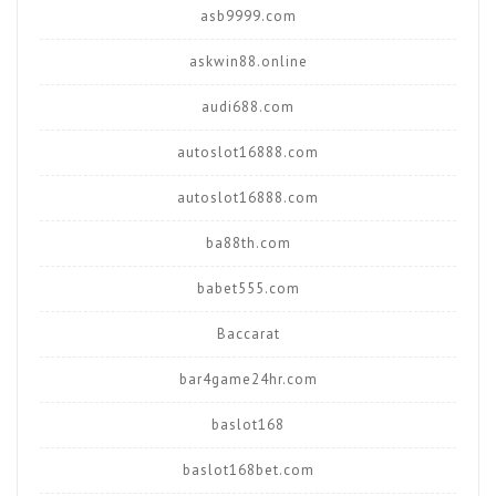
asb9999.com
askwin88.online
audi688.com
autoslot16888.com
autoslot16888.com
ba88th.com
babet555.com
Baccarat
bar4game24hr.com
baslot168
baslot168bet.com