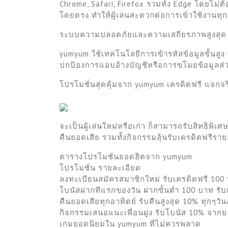
Chrome, Safari, Firefox รวมทั้ง Edge โดยไม่ต
โดยตรง ทำให้ผู้เล่นสะดวกต่อการเข้าใช้งานทุ
ระบบความปลอดภัยและความเสถียรภาพสูงสุด
yumyum ใช้เทคโนโลยีการเข้ารหัสข้อมูลขั้นสูง
ปกป้องการแอบอ้างบัญชีหรือการขโมยข้อมูลส่วน
โปรโมชั่นสุดคุ้มจาก yumyum เครดิตฟรี แจกจริง
จะเป็นผู้เล่นใหม่หรือเก่า ก็สามารถรับสิทธิพ
คืนยอดเสีย รวมทั้งกิจกรรมลุ้นรับเครดิตฟรีราย
ตารางโปรโมชั่นยอดฮิตจาก yumyum
โปรโมชั่น รายละเอียด
ลงทะเบียนสมัครสมาชิกใหม่ รับเครดิตฟรี 100 
โบนัสฝากทีแรกของวัน ฝากขั้นต่ำ 100 บาท รับเ
คืนยอดเสียทุกอาทิตย์ รับคืนสูงสุด 10% ทุกๆวัน
กิจกรรมเสนอแนะเพื่อนฝูง รับโบนัส 10% จากยอ
เกมยอดนิยมใน yumyum ที่ไม่ควรพลาด