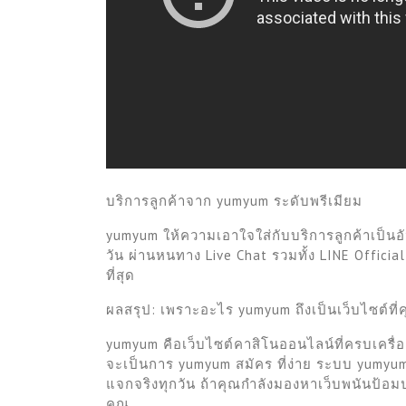
บริการลูกค้าจาก yumyum ระดับพรีเมียม
yumyum ให้ความเอาใจใส่กับบริการลูกค้าเป็
วัน ผ่านหนทาง Live Chat รวมทั้ง LINE Official 
ที่สุด
ผลสรุป: เพราะอะไร yumyum ถึงเป็นเว็บไซต์ท
yumyum คือเว็บไซต์คาสิโนออนไลน์ที่ครบเครื่อ
จะเป็นการ yumyum สมัคร ที่ง่าย ระบบ yumyum เ
แจกจริงทุกวัน ถ้าคุณกำลังมองหาเว็บพนันป้อ
คุณ