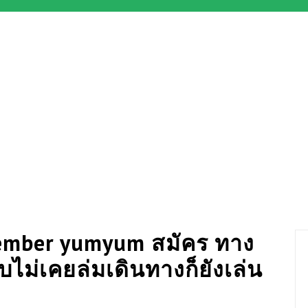
ember yumyum สมัคร ทาง
บไม่เคยล่มเดินทางก็ยังเล่น