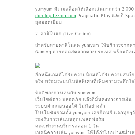
yumyum มีเกมสล็อตให้เลือกเล่นมากกว่า 2,000 เก
dondog.lezhin.com
Pragmatic Play และก็ Spa
สุดยอดเยี่ยม
2. คาสิโนสด (Live Casino)
สำหรับสายคาสิโนสด yumyum ให้บริการจากค่ายด
Gaming ถ่ายทอดสดจากต่างประเทศ พร้อมดีลเล
อีกหนึ่งเกมที่ได้รับความนิยมที่ได้รับความสน
จริง พร้อมระบบโบนัสพิเศษที่เพิ่มความระทึกใจใ
ข้อดีของการเล่นกับ yumyum
เว็บไซต์ตรง ปลอดภัย แล้วก็มั่นคงทางการเงิน
ระบบฝากถอนออโต้ ไม่มีอย่างต่ำ
โปรโมชั่นรวมทั้ง yumyum เครดิตฟรี แจกทุกๆว
รองรับการเล่นบนทุกแพลตฟอร์ม
คณะทำงานบริการตลอด 1 วัน
เทคนิคการเล่น yumyum ให้ได้กำไรอย่างสม่ำเ