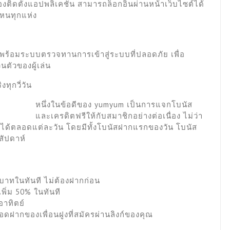
้องติดตั้งแอปพลิเคชัน สามารถล็อกอินผ่านหน้าเว็บไซต์ได้
กหนทุกแห่ง
 พร้อมระบบตรวจทานการเข้าสู่ระบบที่ปลอดภัย เพื่อ
ตัวของผู้เล่น
ทุกวี่วัน
หนึ่งในข้อดีของ yumyum เป็นการแจกโบนัส
และเครดิตฟรีให้กับสมาชิกอย่างต่อเนื่อง ไม่ว่า
ิเศษได้ตลอดแต่ละวัน โดยมีทั้งโบนัสฝากแรกของวัน โบนัส
สัปดาห์
บาทในทันที ไม่ต้องฝากก่อน
พิ่ม 50% ในทันที
อาทิตย์
ดฝากของเพื่อนฝูงที่สมัครผ่านลิงก์ของคุณ