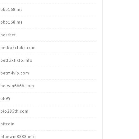
bbp168.me
bbp168.me
bestbet
betboxclubs.com
betflixtikto.info
betm4vip.com
betwin6666.com
bh99
bio285th.com
bitcoin
bluewin8888.info