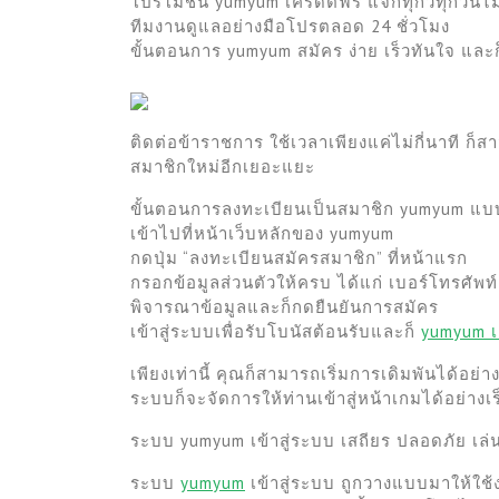
โปรโมชั่น yumyum เครดิตฟรี แจกทุกวี่ทุกวันไม่
ทีมงานดูแลอย่างมือโปรตลอด 24 ชั่วโมง
ขั้นตอนการ yumyum สมัคร ง่าย เร็วทันใจ และก
ติดต่อข้าราชการ ใช้เวลาเพียงแค่ไม่กี่นาที ก็ส
สมาชิกใหม่อีกเยอะแยะ
ขั้นตอนการลงทะเบียนเป็นสมาชิก yumyum แบ
เข้าไปที่หน้าเว็บหลักของ yumyum
กดปุ่ม “ลงทะเบียนสมัครสมาชิก” ที่หน้าแรก
กรอกข้อมูลส่วนตัวให้ครบ ได้แก่ เบอร์โทรศัพท
พิจารณาข้อมูลและก็กดยืนยันการสมัคร
เข้าสู่ระบบเพื่อรับโบนัสต้อนรับและก็
yumyum เ
เพียงเท่านี้ คุณก็สามารถเริ่มการเดิมพันได้อย่
ระบบก็จะจัดการให้ท่านเข้าสู่หน้าเกมได้อย่าง
ระบบ yumyum เข้าสู่ระบบ เสถียร ปลอดภัย เล่นไ
ระบบ
yumyum
เข้าสู่ระบบ ถูกวางแบบมาให้ใช้ง