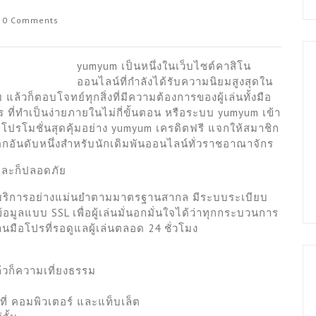
0 Comments
yumyum เป็นหนึ่งในเว็บไซต์คาสิโน
ออนไลน์ที่กำลังได้รับความนิยมสูงสุดใน
ล้วก็ตอบโจทย์ทุกสิ่งที่มีความต้องการของผู้เล่นทั้งมือ
ที่ทำเป็นง่ายภายในไม่กี่ขั้นตอน หรือระบบ yumyum เข้า
งมีโปรโมชั่นสุดคุ้มอย่าง yumyum เครดิตฟรี แจกให้สมาชิก
วเลือกอันดับหนึ่งสำหรับนักเดิมพันออนไลน์ทั่วราชอาณาจักร
งและก็ปลอดภัย
ห้บริการอย่างแม่นยำตามมาตรฐานสากล มีระบบระเบียบ
มูลแบบ SSL เพื่อผู้เล่นมั่นอกมั่นใจได้ว่าทุกกระบวนการ
มือโปรที่รอดูแลผู้เล่นตลอด 24 ชั่วโมง
้วก็ความเที่ยงธรรม
อนที่ คอมพิวเตอร์ และแท็บเล็ต