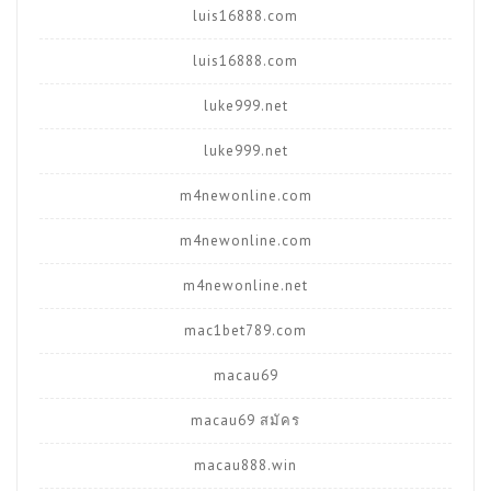
luis16888.com
luis16888.com
luke999.net
luke999.net
m4newonline.com
m4newonline.com
m4newonline.net
mac1bet789.com
macau69
macau69 สมัคร
macau888.win