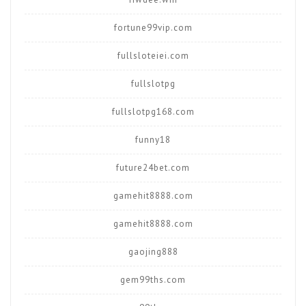
fortune99vip.com
fullsloteiei.com
fullslotpg
fullslotpg168.com
funny18
future24bet.com
gamehit8888.com
gamehit8888.com
gaojing888
gem99ths.com