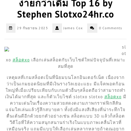
ง่ายกว่าเดิม Top 16 by
Stephen Slotxo24hr.co
29 กันยายน 2023
James Cox
0 Comments
sl
ot
xo
สล็อตxo
เลือกเล่นสล็อตกับเว็บไซต์ใหม่ปัจจุบันที่เหมาะ
สมที่สุด
เหตุผลที่เกมสล็อตเป็นที่นิยมบนโลกอินเตอร์เน็ต เนื่องจาก
ว่าเป็นเกมยอดนิยมที่มีเงินรางวัลเยอะแยะ มีแจ็คพอตก้อน
ใหญ่ที่เมื่อเปรียบเทียบกับเกมตัวอื่นๆสล็อตถือว่าสามารถทำ
เงินได้มากที่สุด และก็ตัวเว็บไซต์ slotxo slotxo
สล็อตxo
มี
ความเด่นในเรื่องความสวยสดงดงามภาพกราฟฟิกสีสัน
แจ่มใสเล่นแล้วรู้สึกสบายตา ทั้งยังมีแสงสีเสียงที่น่าระทึกใจ
ตื่นเต้นดีอีกด้วยยกตัวอย่างเช่น สล็อตแบบ 3D แล้วก็สล็อต
วีดีโอที่ให้ความสนุกสนานร่าเริงในแบบภาพเคลื่นไหวที่
เหมือนจริง แถมมีแบบให้เลือกเล่นหลากหลายถ้าคุณอยาก