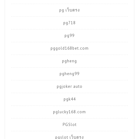
pg เว็บตรง
pg718
pg99
pggold168bet.com
pgheng
pgheng99
pgjoker auto
pgk44
pglucky168.com
PGSlot
pgslot เว็บตรง