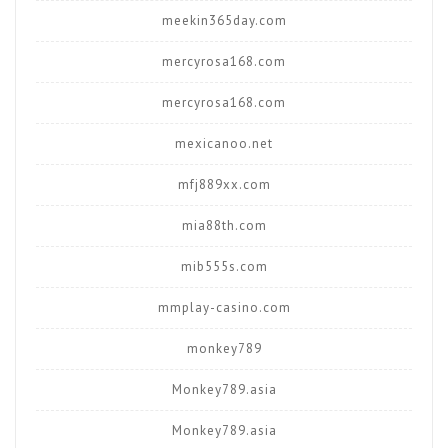
meekin365day.com
mercyrosa168.com
mercyrosa168.com
mexicanoo.net
mfj889xx.com
mia88th.com
mib555s.com
mmplay-casino.com
monkey789
Monkey789.asia
Monkey789.asia