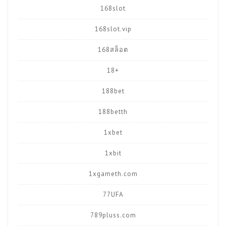
168slot
168slot.vip
168สล็อต
18+
188bet
188betth
1xbet
1xbit
1xgameth.com
77UFA
789pluss.com