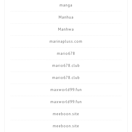
manga
Manhua
Manhwa
marinapluss.com
mario678
mario678.club
mario678.club
maxworld99.fun
maxworld99.fun
meeboon.site
meeboon.site