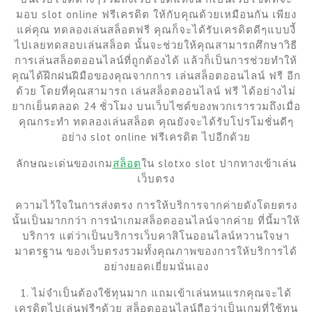
มอบ slot online ฟรีเครดิต ให้กับคุณด้วยเหมือนกัน เพียง
แค่คุณ ทดลองเล่นสล็อตฟรี คุณก็จะได้รับเครดิตดีๆแบบงี้
ไปเลยทดสอบเล่นสล็อต นั้นจะช่วยให้คุณสามารถศึกษาวิธี
การเล่นสล็อตออนไลน์ที่ถูกต้องได้ แล้วก็เป็นการช่วยทำให้
คุณได้ฝึกฝนฝีมือของคุณจากการ เล่นสล็อตออนไลน์ ฟรี อีก
ด้วย โดยที่คุณสามารถ เล่นสล็อตออนไลน์ ฟรี ได้อย่างไม่
ยากเย็นตลอด 24 ชั่วโมง บนเว็บไซต์ของพวกเรารวมถึงเมื่อ
คุณกระทำ ทดลองเล่นสล็อต คุณยังจะได้รับโปรโมชั่นดีๆ
อย่าง slot online ฟรีเครดิต ไปอีกด้วย
ลักษณะเด่นของเกม
สล็อต
ใน slotxo slot ปากทางเข้าเล่น
เว็บตรง
ความไว้ใจในการส่งตรง การให้บริการจากค่ายดังโดยตรง
นั้นเป็นมากกว่า การนำเกมสล็อตออนไลน์จากค่าย ที่นี้มาให้
บริการ แต่ว่าเป็นบริการเว็บคาสิโนออนไลน์หวานใจษา
มาตรฐาน ของเว็บตรงรวมทั้งคุณภาพของการให้บริการได้
อย่างยอดเยี่ยมนั่นเอง
1. ไม่จำเป็นต้องใช้ทุนมาก แถมเข้าเล่นหนแรกคุณจะได้
เครดิตไปเล่นฟรีๆด้วย สล็อตออนไลน์ถือว่าเป็นเกมที่ใช้ทุน