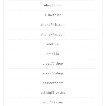
adm789.info
allbet24hr
allone745s.com
allone745s.com
alot666
amb888
aress77.shop
aress77.shop
asb9999.com
askwin88.online
audi688.com