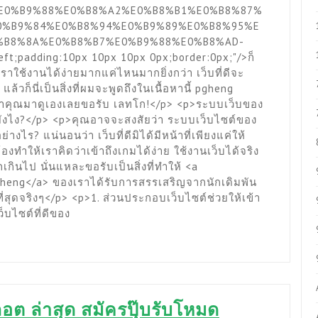
E0%B9%88%E0%B8%A2%E0%B8%B1%E0%B8%87%
0%B9%84%E0%B8%94%E0%B9%89%E0%B8%95%E
%B8%8A%E0%B8%B7%E0%B9%88%E0%B8%AD-
eft;padding:10px 10px 10px 0px;border:0px;"/>ก็
ใช้งานได้ง่ายมากแค่ไหนมากยิ่งกว่า เว็บที่ดีจะ
้วก็นี่เป็นสิ่งที่ผมจะพูดถึงในเนื้อหานี้ pgheng
ะพาคุณมาดูเองเลยขอรับ เลทโก!</p> <p>ระบบเว็บของ
ญยังไง?</p> <p>คุณอาจจะสงสัยว่า ระบบเว็บไซต์ของ
างไร? แน่นอนว่า เว็บที่ดีมิได้มีหน้าที่เพียงแค่ให้
ทำให้เราคิดว่าเข้าถึงเกมได้ง่าย ใช้งานเว็บได้จริง
เกินไป นั่นแหละขอรับเป็นสิ่งที่ทำให้ <a
heng</a> ของเราได้รับการสรรเสริญจากนักเดิมพัน
มที่สุดจริงๆ</p> <p>1. ส่วนประกอบเว็บไซต์ช่วยให้เข้า
็บไซต์ที่ดีของ
็อต ล่าสุด สมัครปุ๊บรับโหมด