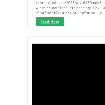
content/uploads/2026/01/-696fc6ed64e
width:430px;float:left;padding:10px 10
เลิกแล้วทำให้เล่น pgslot ง่ายขึ้นเยอะแย
Read More