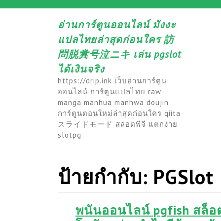
Skip
to
อ่านการ์ตูนออนไลน์ มังงะ
content
แปลไทยล่าสุดก่อนใคร 訪
問脱糞号泣ニキ เล่น pgslot
ได้เงินจริง
https://drip.ink เว็บอ่านการ์ตูน
ออนไลน์ การ์ตูนแปลไทย raw
manga manhua manhwa doujin
การ์ตูนตอนใหม่ล่าสุดก่อนใคร qiita
スライドモード สลอตพีจี แตกง่าย
slotpg
ป้ายกำกับ:
PGSlot
พนันออนไลน์ pgfish สล็อต