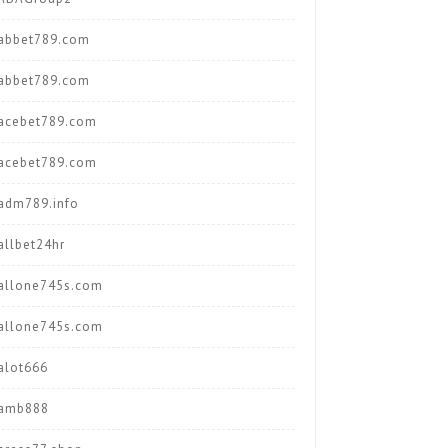
abbet789.com
abbet789.com
acebet789.com
acebet789.com
adm789.info
allbet24hr
allone745s.com
allone745s.com
alot666
amb888