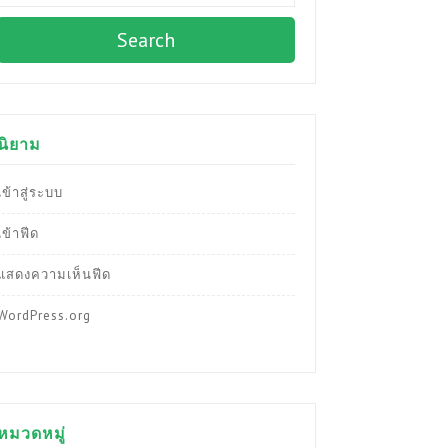
Search
นิยาม
เข้าสู่ระบบ
เข้าฟีด
แสดงความเห็นฟีด
WordPress.org
หมวดหมู่