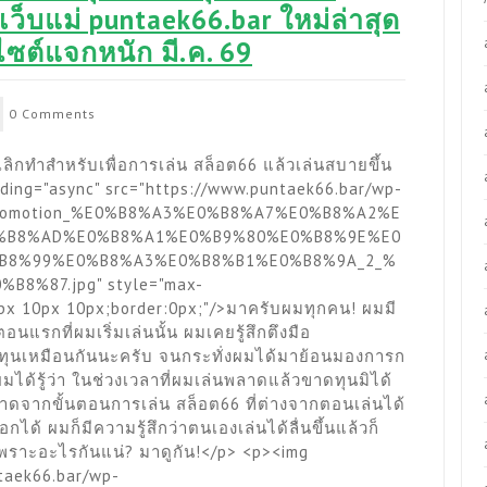
เว็บแม่ puntaek66.bar ใหม่ล่าสุด
ไซต์แจกหนัก มี.ค. 69
0 Comments
เลิกทำสำหรับเพื่อการเล่น สล็อต66 แล้วเล่นสบายขึ้น
ding="async" src="https://www.puntaek66.bar/wp-
6_Promotion_%E0%B8%A3%E0%B8%A7%E0%B8%A2%E
%B8%AD%E0%B8%A1%E0%B9%80%E0%B8%9E%E0
B8%99%E0%B8%A3%E0%B8%B1%E0%B8%9A_2_%
8%87.jpg" style="max-
0px 10px 10px;border:0px;"/>มาครับผมทุกคน! ผมมี
รกที่ผมเริ่มเล่นนั้น ผมเคยรู้สึกตึงมือ
ลงทุนเหมือนกันนะครับ จนกระทั่งผมได้มาย้อนมองการก
ด้รู้ว่า ในช่วงเวลาที่ผมเล่นพลาดแล้วขาดทุนมิได้
ดจากขั้นตอนการเล่น สล็อต66 ที่ต่างจากตอนเล่นได้
กได้ ผมก็มีความรู้สึกว่าตนเองเล่นได้ลื่นขึ้นแล้วก็
เพราะอะไรกันแน่? มาดูกัน!</p> <p><img
taek66.bar/wp-