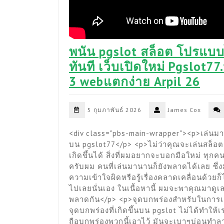
พนัน pgslot สล็อต โปรแบบ
ทันที เว็บเปิดใหม่ Pgslot77
3 webแตกง่าย Arpil 26
5 กุมภาพันธ์ 2026
James Cox
<div class="pbs-main-wrapper"><p>เล่นมาน
บน pgslot77</p> <p>ไม่ว่าคุณจะเล่นสล็อ
เกิดขึ้นได้ สิ่งที่ผมอยากจะบอกมือใหม่ ทุก
ครับผม คนที่เล่นมานานก็ยังพลาดได้เลย ซึ่ง
ความเข้าใจผิดหรือรู้เรื่องคลาดเคลื่อนด้วย
ไปเลยนั่นเอง ในเนื้อหานี้ ผมจะพาคุณมาดูเล
พลาดกัน</p> <p>จุดบกพร่องสำหรับในการเล่
จุดบกพร่องที่เกิดขึ้นบน pgslot ไม่ได้ทำให
ถือบกพร่องพวกนี้เอาไว้ มันจะเบาๆบ่อนทำ