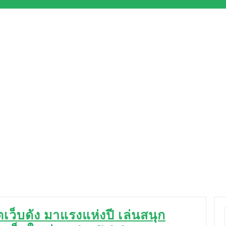
เว็บดัง มาแรงแห่งปี เล่นสนุก