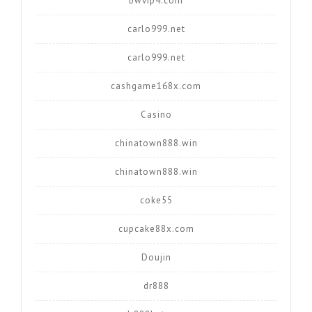
bwvip4.com
carlo999.net
carlo999.net
cashgame168x.com
Casino
chinatown888.win
chinatown888.win
coke55
cupcake88x.com
Doujin
dr888