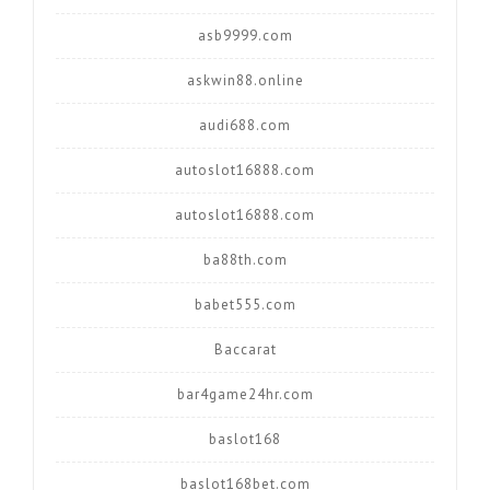
asb9999.com
askwin88.online
audi688.com
autoslot16888.com
autoslot16888.com
ba88th.com
babet555.com
Baccarat
bar4game24hr.com
baslot168
baslot168bet.com