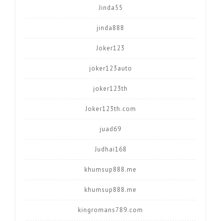
Jinda55
jinda888
Joker123
joker123auto
joker123th
Joker123th.com
juad69
Judhai168
khumsup888.me
khumsup888.me
kingromans789.com