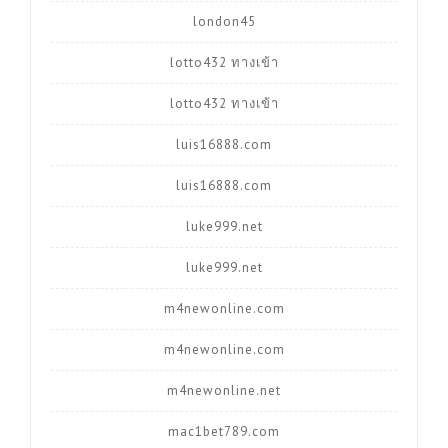
london45
lotto432 ทางเข้า
lotto432 ทางเข้า
luis16888.com
luis16888.com
luke999.net
luke999.net
m4newonline.com
m4newonline.com
m4newonline.net
mac1bet789.com