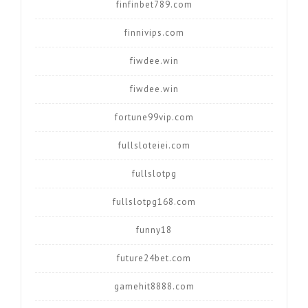
finfinbet789.com
finnivips.com
fiwdee.win
fiwdee.win
fortune99vip.com
fullsloteiei.com
fullslotpg
fullslotpg168.com
funny18
future24bet.com
gamehit8888.com