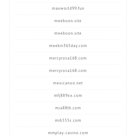
maxworld99.fun
meeboon.site
meeboon.site
meekin365day.com
mercyrosa168.com
mercyrosa168.com
mexicanoo.net
mfj889xx.com
mia88th.com
mib555s.com
mmplay-casino.com