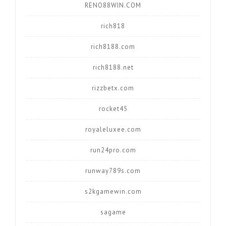
RENO88WIN.COM
rich818
rich8188.com
rich8188.net
rizzbetx.com
rocket45
royaleluxee.com
run24pro.com
runway789s.com
s2kgamewin.com
sagame