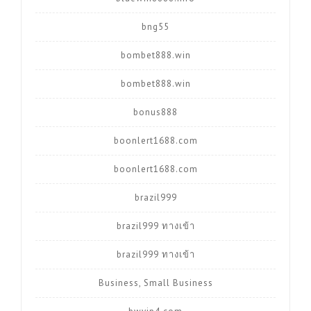
bng55
bombet888.win
bombet888.win
bonus888
boonlert1688.com
boonlert1688.com
brazil999
brazil999 ทางเข้า
brazil999 ทางเข้า
Business, Small Business