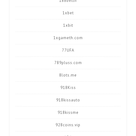
188betth
1xbet
1xbit
1xgameth.com
77UFA
789pluss.com
8lots.me
918Kiss
918kissauto
918kissme
928coins.vip