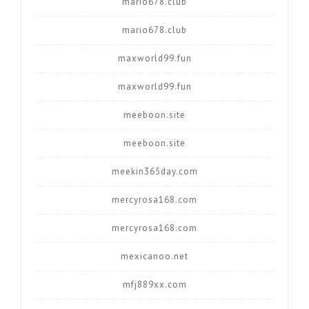
mario678.club
mario678.club
maxworld99.fun
maxworld99.fun
meeboon.site
meeboon.site
meekin365day.com
mercyrosa168.com
mercyrosa168.com
mexicanoo.net
mfj889xx.com