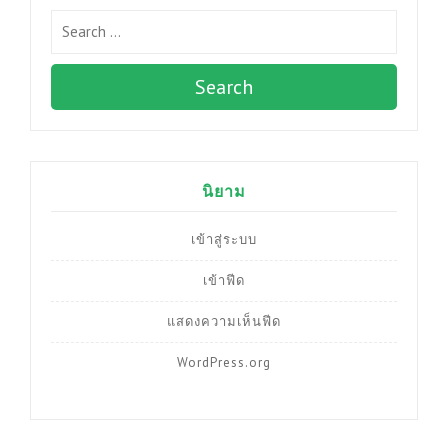
Search
นิยาม
เข้าสู่ระบบ
เข้าฟีด
แสดงความเห็นฟีด
WordPress.org