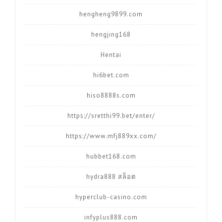
hengheng9899.com
hengjing168
Hentai
hi6bet.com
hiso8888s.com
https://sretthi99.bet/enter/
https://www.mfj889xx.com/
hubbet168.com
hydra888 สล็อต
hyperclub-casino.com
infyplus888.com