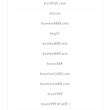
bio285th.com
bitcoin
bluewin8888.info
bng55
bombet888.win
bombet888.win
bonus888
boonlert1688.com
boonlert1688.com
brazil999
brazil999 ทางเข้า