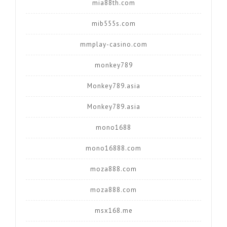
mia88th.com
mib555s.com
mmplay-casino.com
monkey789
Monkey789.asia
Monkey789.asia
mono1688
mono16888.com
moza888.com
moza888.com
msx168.me