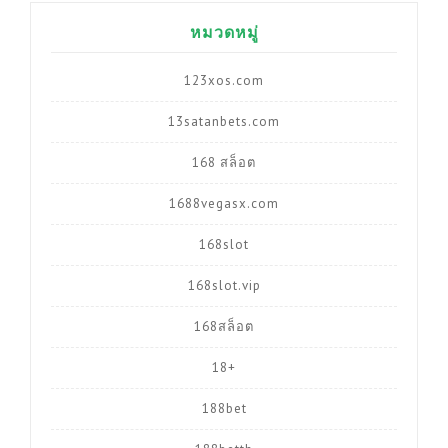
หมวดหมู่
123xos.com
13satanbets.com
168 สล็อต
1688vegasx.com
168slot
168slot.vip
168สล็อต
18+
188bet