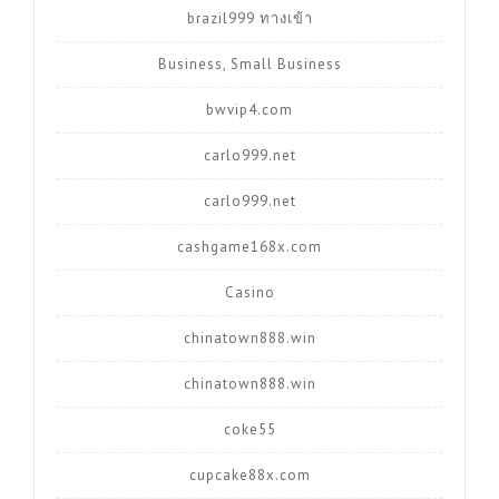
brazil999 ทางเข้า
Business, Small Business
bwvip4.com
carlo999.net
carlo999.net
cashgame168x.com
Casino
chinatown888.win
chinatown888.win
coke55
cupcake88x.com