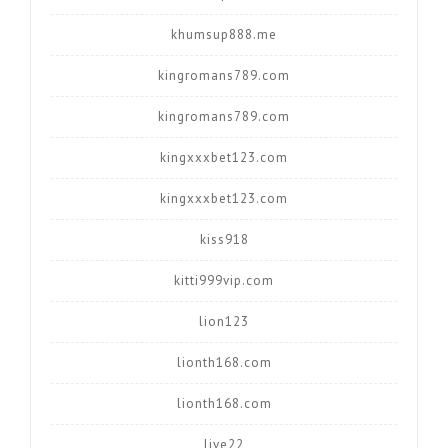
khumsup888.me
kingromans789.com
kingromans789.com
kingxxxbet123.com
kingxxxbet123.com
kiss918
kitti999vip.com
lion123
lionth168.com
lionth168.com
live22