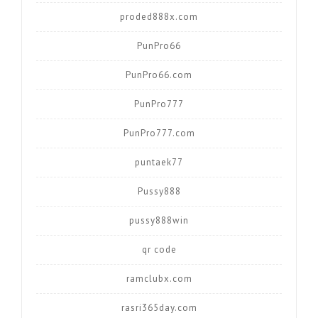
proded888x.com
PunPro66
PunPro66.com
PunPro777
PunPro777.com
puntaek77
Pussy888
pussy888win
qr code
ramclubx.com
rasri365day.com