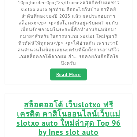
10px;border:0px;"></iframe>สวัสดีครับผมชาว
slotxo auto ทุกท่าน คืออะไรกันบ้าง อาทิตย์
ลำดับที่สองของปี 2023 แล้ว ผลประกอบการ
สล็อตxo</p> <p>ยังโอเคกันอยู่ครับผม? ผมกับ
เพื่อนรักของผมในระยะนี้คือทำงานกันหนักมา
กมายๆสำหรับในการหาเกม xoslot ใหม่ๆมารี
ทิวทัศน์ให้ทุกคน</p> <p>ได้อ่านกัน เพราะว่ามี
คนจำนวนไม่น้อยเลยนะครับที่นึกถึงการอ่านรีวิว
เกมสล็อตออโต้จากผม ฮ่า… รอคอยกันอีกอึดใจ
นึงครับ
Read More
สล็อตออโต้ เว็บslotxo ฟรี
เครดิต คาสิโนออนไลน์เว็บแม่
slotxo auto ใหม่ล่าสุด Top 96
by Ines slot auto