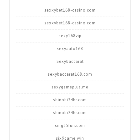
sexxybet168-casino.com
sexxybet168-casino.com
sexy168vip
sexyauto168
Sexybaccarat
sexybaccarat168.com
sexygameplus.me
shinobi24hr.com
shinobi24hr.com
sing55fun.com
six9game.win