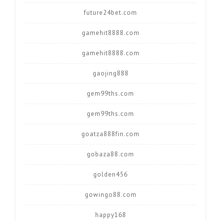
future24bet.com
gamehit8888.com
gamehit8888.com
gaojing888
gem99ths.com
gem99ths.com
goatza888fin.com
gobaza88.com
golden456
gowingo88.com
happy168