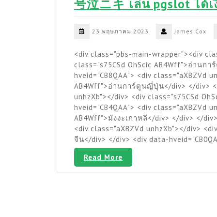
号泣ニキ เล่น pgslot ได้เง
23 พฤษภาคม 2023
James Cox
<div class="pbs-main-wrapper"><div cla
class="s75CSd OhScic AB4Wff">อ่านการ์
hveid="CB8QAA"> <div class="aXBZVd un
AB4Wff">อ่านการ์ตูนญี่ปุ่น</div> </div
unhzXb"></div> <div class="s75CSd OhSc
hveid="CB4QAA"> <div class="aXBZVd un
AB4Wff">มังงะเกาหลี</div> </div> </div
<div class="aXBZVd unhzXb"></div> <di
จีน</div> </div> <div data-hveid="CB0Q
Read More