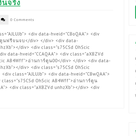
ินจริง
0 Comments
ss="AJLUJb"> <div data-hveid="CBoQAA"> <div
ตูนฟรีจนจบ</div> </div> <div data-
hzXb"></div> <div class="s75CSd OhScic
> <div data-hveid="CCAQAA"> <div class="aXBZVd
ic AB4Wff">อ่านการ์ตูน00</div> </div> <div data-
hzXb"></div> <div class="s75CSd OhScic
> <div class="AJLUJb"> <div data-hveid="CBwQAA">
v class="s75CSd OhScic AB4Wff">อ่านการ์ตูน
AA"> <div class="aXBZVd unhzXb"></div> <div