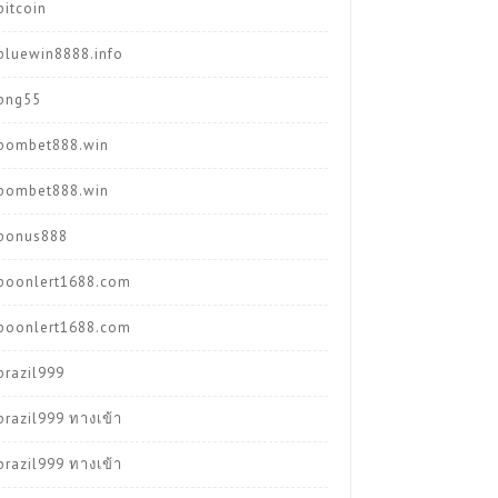
bitcoin
bluewin8888.info
bng55
bombet888.win
bombet888.win
bonus888
boonlert1688.com
boonlert1688.com
brazil999
brazil999 ทางเข้า
brazil999 ทางเข้า