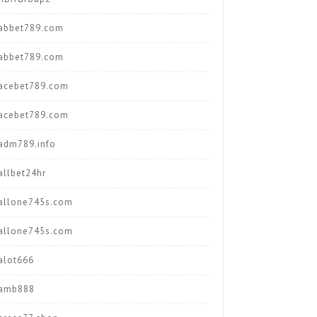
abbet789.com
abbet789.com
acebet789.com
acebet789.com
adm789.info
allbet24hr
allone745s.com
allone745s.com
alot666
amb888