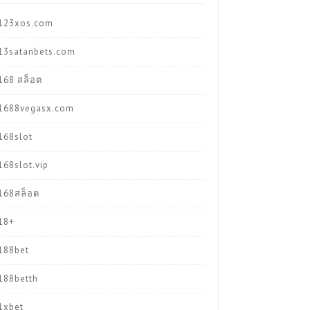
123xos.com
13satanbets.com
168 สล็อต
1688vegasx.com
168slot
168slot.vip
168สล็อต
18+
188bet
188betth
1xbet