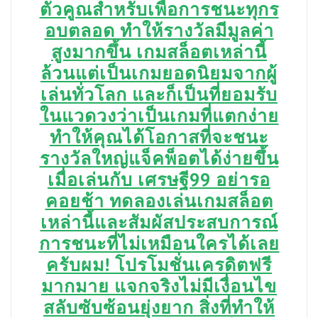
ตัวคูณสำหรับเพื่อการชนะทุกร
อบตลอด ทำให้รางวัลมีมูลค่า
สูงมากขึ้น เกมสล็อตเหล่านี้
ล้วนแต่เป็นเกมยอดนิยมจากผู้
เล่นทั่วโลก และก็เป็นที่ยอมรับ
ในแวดวงว่าเป็นเกมที่แตกง่าย
ทำให้คุณได้โอกาสที่จะชนะ
รางวัลใหญ่แจ็คพ็อตได้ง่ายขึ้น
เมื่อเล่นกับ เศรษฐี99 อย่ารอ
คอยช้า ทดลองเล่นเกมสล็อต
เหล่านี้และสัมผัสประสบการณ์
การชนะที่ไม่เหมือนใครได้เลย
ครับผม! โปรโมชั่นเครดิตฟรี
มากมาย แจกจริงไม่มีเงื่อนไข
สลับซับซ้อนยุ่งยาก สิ่งที่ทำให้