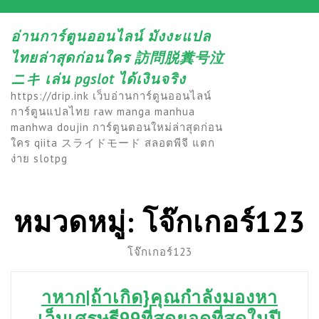
Skip
to
อ่านการ์ตูนออนไลน์ มังงะแปล
content
ไทยล่าสุดก่อนใคร 訪問脱糞号泣
ニキ เล่น pgslot ได้เงินจริง
https://drip.ink เว็บอ่านการ์ตูนออนไลน์
การ์ตูนแปลไทย raw manga manhua
manhwa doujin การ์ตูนตอนใหม่ล่าสุดก่อน
ใคร qiita スライドモード สลอตพีจี แตก
ง่าย slotpg
หมวดหมู่:
โจ๊กเกอร์123
โจ๊กเกอร์123
าหาก|ถ้าเกิด}คุณกำลังมองหา
เว็บเศรษฐี99ที่สุดยอดที่สุดในปี