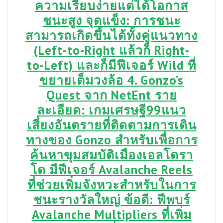
ความเรียบง่ายแต่ได้โอกาส
ชนะสูง จุดแข็ง: การชนะ
สามารถเกิดขึ้นได้ทั้งคู่แนวทาง
(Left-to-Right แล้วก็ Right-
to-Left) และก็มีฟีเจอร์ Wild ที่
ขยายเต็มวงล้อ 4. Gonzo’s
Quest จาก NetEnt ราย
ละเอียด: เกมเศรษฐี99แนว
เสี่ยงอันตรายที่ติดตามการเดิน
ทางของ Gonzo สำหรับเพื่อการ
ค้นหาขุมสมบัติเมืองเอลโดรา
โด มีฟีเจอร์ Avalanche Reels
ที่ช่วยเพิ่มจังหวะสำหรับในการ
ชนะรางวัลใหญ่ ข้อดี: ฟีพบร์
Avalanche Multipliers ที่เพิ่ม