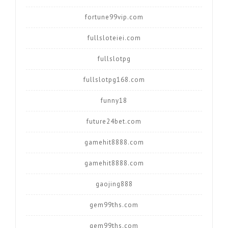
fortune99vip.com
fullsloteiei.com
fullslotpg
fullslotpg168.com
funny18
future24bet.com
gamehit8888.com
gamehit8888.com
gaojing888
gem99ths.com
gem99ths.com