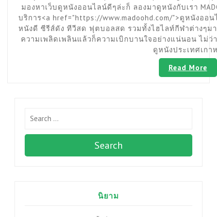
มองหาเว็บดูหนังออนไลน์ดีๆล่ะก็ ลองมาดูหนังกับเรา MADOO
บริการ<a href="https://www.madoohd.com/">ดูหนังออนไ
หนังดี ซีรีส์ดัง ทีวีสด ฟุตบอลสด รวมทั้งไฮไลท์กีฬาต่างๆม
ความเพลิดเพลินแล้วก็ความเบิกบานใจอย่างแน่นอน ไม่ว
ดูหนังประเทศเกาห
Read More
Search
นิยาม