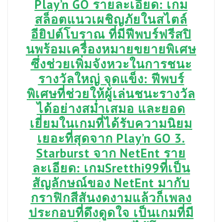
Play’n GO รายละเอียด: เกม
สล็อตแนวเผชิญภัยในสไตล์
อียิปต์โบราณ ที่มีฟีพบร์ฟรีสปิ
นพร้อมเครื่องหมายขยายพิเศษ
ซึ่งช่วยเพิ่มจังหวะในการชนะ
รางวัลใหญ่ จุดแข็ง: ฟีพบร์
พิเศษที่ช่วยให้ผู้เล่นชนะรางวัล
ได้อย่างสม่ำเสมอ และยอด
เยี่ยมในเกมที่ได้รับความนิยม
เยอะที่สุดจาก Play’n GO 3.
Starburst จาก NetEnt ราย
ละเอียด: เกมSretthi99ที่เป็น
สัญลักษณ์ของ NetEnt มากับ
กราฟิกสีสันงดงามแล้วก็เพลง
ประกอบที่ดึงดูดใจ เป็นเกมที่มี