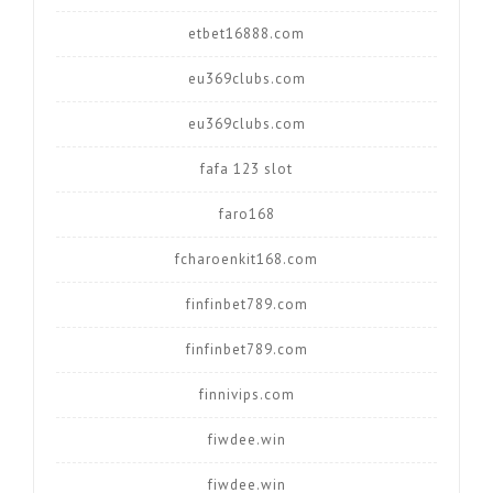
etbet16888.com
eu369clubs.com
eu369clubs.com
fafa 123 slot
faro168
fcharoenkit168.com
finfinbet789.com
finfinbet789.com
finnivips.com
fiwdee.win
fiwdee.win