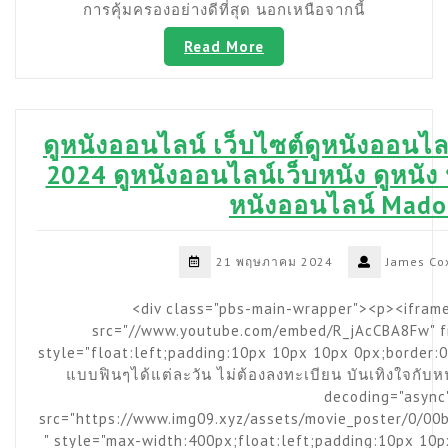
การคุ้มครองอย่างดีที่สุด นอกเหนือจากนี้
Read More
ดูหนังออนไลน์ เว็บไซต์ดูหนังออนไล
2024 ดูหนังออนไลน์เว็บหนัง ดูหนัง 
หนังออนไลน์ Mad
21 พฤษภาคม 2024
James Co
<div class="pbs-main-wrapper"><p><iframe
src="//www.youtube.com/embed/R_jAcCBA8Fw" f
style="float:left;padding:10px 10px 10px 0px;border
แบบฟินๆได้แต่ละวัน ไม่ต้องลงทะเบียน บันเทิงใจกับหน
decoding="async
src="https://www.img09.xyz/assets/movie_poster/0/
" style="max-width:400px;float:left;padding:10px 10