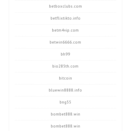
betboxclubs.com
betflixtikto.info
betm4vip.com
betwin6666.com
bh99
bio285th.com
bitcoin
bluewin8888.info
bng55
bombet888.win
bombet888.win