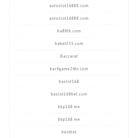
autoslot16888.com
autoslot16888.com
ba88th.com
babet555.com
Baccarat
bar4game24hr.com
baslot168
baslot168bet.com
bbp168.me
bbp168.me
bestbet