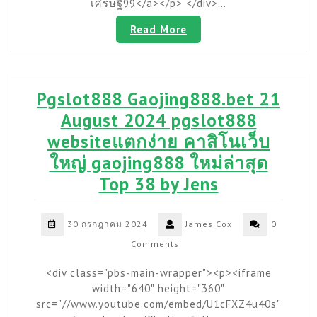
เศรษฐี99</a></p> </div>…
Read More
Pgslot888 Gaojing888.bet 21
August 2024 pgslot888
websiteแตกง่าย คาสิโนเว็บ
ใหญ่ gaojing888 ใหม่ล่าสุด
Top 38 by Jens
30 กรกฎาคม 2024
James Cox
0
Comments
<div class="pbs-main-wrapper"><p><iframe
width="640" height="360"
src="//www.youtube.com/embed/U1cFXZ4u40s"