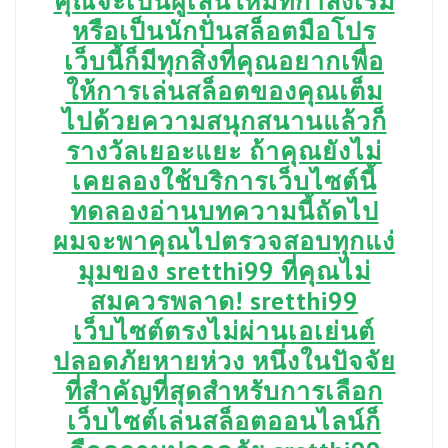
คุณจะเป็นผู้เล่นใหม่ที่กำลังเริ่ม
หรือเป็นนักปั่นสล็อตมือโปร
เว็บนี้ก็มีทุกสิ่งที่คุณอยากเพื่อ
ให้การเล่นสล็อตของคุณเต็ม
ไปด้วยความสนุกสนานแล้วก็
รางวัลเยอะแยะ ถ้าคุณยังไม่
เคยลองใช้บริการเว็บไซต์นี้
ทดลองอ่านบทความนี้ถัดไป
ผมจะพาคุณไปตรวจสอบทุกแง่
มุมของ sretthi99 ที่คุณไม่
สมควรพลาด! sretthi99
เว็บไซต์ตรงไม่ผ่านเอเย่นต์
ปลอดภัยหายห่วง หนึ่งในปัจจัย
ที่สำคัญที่สุดสำหรับการเลือก
เว็บไซต์เล่นสล็อตออนไลน์ก็