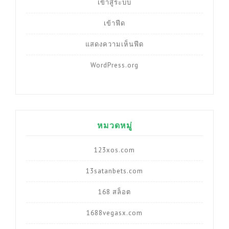
เข้าสู่ระบบ
เข้าฟีด
แสดงความเห็นฟีด
WordPress.org
หมวดหมู่
123xos.com
13satanbets.com
168 สล็อต
1688vegasx.com