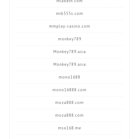
mia88th.com
mib555s.com
mmplay-casino.com
monkey789
Monkey789.asia
Monkey789.asia
mono1688
mono16888.com
moza888.com
moza888.com
msx168.me