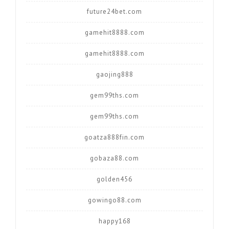
future24bet.com
gamehit8888.com
gamehit8888.com
gaojing888
gem99ths.com
gem99ths.com
goatza888fin.com
gobaza88.com
golden456
gowingo88.com
happy168