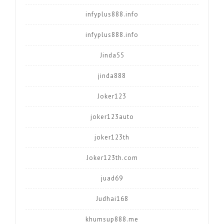
infyplus888.info
infyplus888.info
Jinda55
jinda888
Joker123
joker123auto
joker123th
Joker123th.com
juad69
Judhai168
khumsup888.me