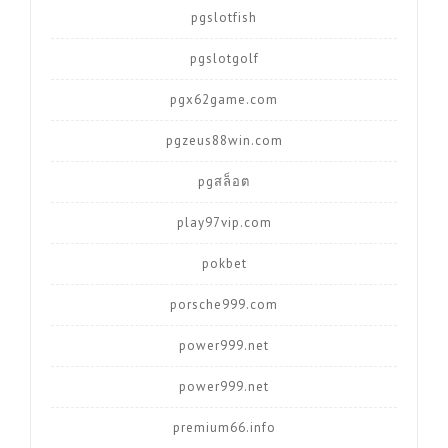
pgslotfish
pgslotgolf
pgx62game.com
pgzeus88win.com
pgสล็อต
play97vip.com
pokbet
porsche999.com
power999.net
power999.net
premium66.info