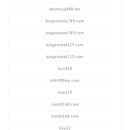
khumsup888.me
kingromans789.com
kingromans789.com
kingxxxbet123.com
kingxxxbet123.com
kiss918
kitti999vip.com
lion123
lionth168.com
lionth168.com
live22