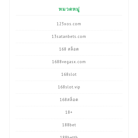
หมวดหมู่
123xos.com
13satanbets.com
168 สล็อต
1688vegasx.com
168slot
168slot.vip
168สล็อต
18+
188bet
188betth