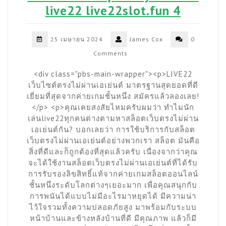
live22 live22slot.fun 4
25 เมษายน 2024
James Cox
0
Comments
<div class="pbs-main-wrapper"><p>LIVE22
เว็บไซต์ตรงไม่ผ่านเอเย่นต์ มาตรฐานสุดยอดที่ดี
เยี่ยมที่สุดจากค่ายเกมชั้นหนึ่ง สมัครแล้วลองเลย!
</p> <p>คุณเคยสงสัยไหมครับผมว่า ทำไมนัก
เล่นlive22ทุกคนต่างตามหาสล็อตเว็บตรงไม่ผ่าน
เอเย่นต์กัน? บอกเลยว่า การใช้บริการกับสล็อต
เว็บตรงไม่ผ่านเอเย่นต์อย่างพวกเรา สล็อต มันคือ
สิ่งที่ดีและก็ถูกต้องที่สุดแล้วครับ เนื่องจากว่าคุณ
จะได้ใช้งานสล็อตเว็บตรงไม่ผ่านเอเย่นต์ที่ได้รับ
การรับรองลิขสิทธิ์แท้จากค่ายเกมสล็อตออนไลน์
ชั้นหนึ่งระดับโลกต่างๆเยอะมาก เพื่อคุณสนุกกับ
การพนันได้แบบไม่มีอะไรมาหยุดได้ มีความน่า
ไว้ใจรวมทั้งความปลอดภัยสูง มาพร้อมกับระบบ
หน้าบ้านและข้างหลังบ้านที่ดี มีคุณภาพ แล้วก็มี