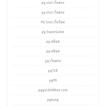
pg slot เว็บตรง
pg slot เว็บตรง
PG Slot เว็บใหม่
pg SuperGame
pg สล็อต
pg สล็อต
pg เว็บตรง
pg718
pg99
pggold168bet.com
pgheng