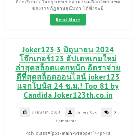
ที่จะเรียนต่อในกรุงเทพฯ ก็สามารถเลือกวิทยาเขต
ของราชภัฏสวนสุนันทา ได้ซึ่งจะมี
Read More
Joker123 3 มิถุนายน 2024
โจ๊กเกอร์123 อัปเดทเกมใหม่
ล่าสุดสล็อตแตกหนัก อัตราจ่าย
ดีที่สุดสล็อตออนไลน์ joker123
แจกโบนัส 24 ช.ม.! Top 81 by
Candida Joker123th.co.in
5 เมษายน 2024
James Cox
0
Comments
<div class="pbs-main-wrapper"><p><a