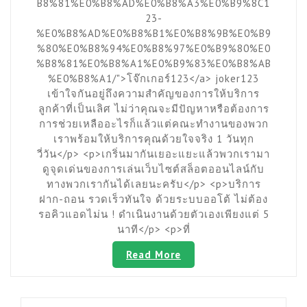
B8%81%E0%B8%AD%E0%B8%A3%E0%B9%8C1
23-
%E0%B8%AD%E0%B8%B1%E0%B8%9B%E0%B9
%80%E0%B8%94%E0%B8%97%E0%B9%80%E0
%B8%81%E0%B8%A1%E0%B9%83%E0%B8%AB
%E0%B8%A1/">โจ๊กเกอร์123</a> joker123
เข้าใจกันอยู่ถึงความสำคัญของการให้บริการ
ลูกค้าที่เป็นเลิศ ไม่ว่าคุณจะมีปัญหาหรือต้องการ
การช่วยเหลืออะไรก็แล้วแต่คณะทำงานของพวก
เราพร้อมให้บริการคุณด้วยใจจริง 1 วันทุก
วี่วัน</p> <p>เกริ่นมากันเยอะแยะแล้วพวกเรามา
ดูจุดเด่นของการเล่นเว็บไซต์สล็อตออนไลน์กับ
ทางพวกเรากันได้เลยนะครับ</p> <p>บริการ
ฝาก-ถอน รวดเร็วทันใจ ด้วยระบบออโต้ ไม่ต้อง
รอคิวแอดไม่น ! ดำเนินงานด้วยตัวเองเพียงแต่ 5
นาที</p> <p>ที่
Read More