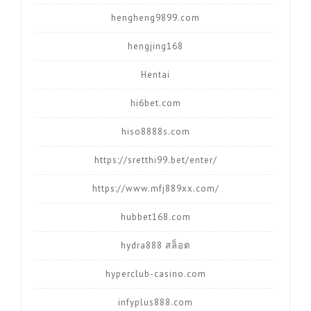
hengheng9899.com
hengjing168
Hentai
hi6bet.com
hiso8888s.com
https://sretthi99.bet/enter/
https://www.mfj889xx.com/
hubbet168.com
hydra888 สล็อต
hyperclub-casino.com
infyplus888.com