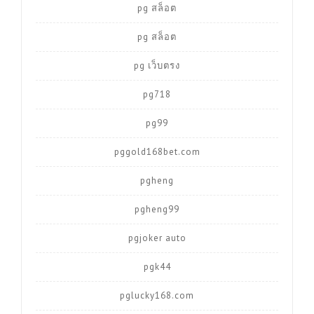
pg สล็อต
pg สล็อต
pg เว็บตรง
pg718
pg99
pggold168bet.com
pgheng
pgheng99
pgjoker auto
pgk44
pglucky168.com