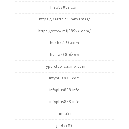
hiso8888s.com
https://sretthi99.bet/enter/
https://www.mfj889xx.com/
hubbet168.com
hydra888 สล็อต
hyperclub-casino.com
infyplus888.com
infyplus888.info
infyplus888.info
Jinda55
jinda888