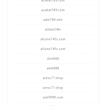
acebet789.com
acebet789.com
adm789.info
allbet24hr
allone745s.com
allone745s.com
alot666
amb888
aress77.shop
aress77.shop
asb9999.com