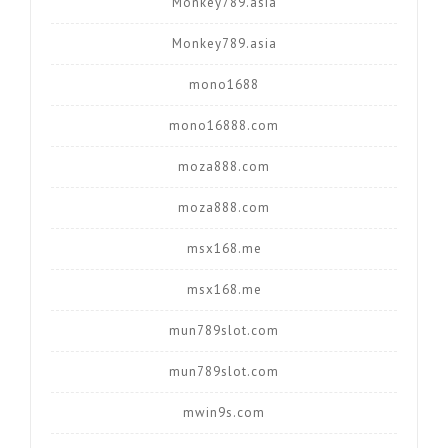
Monkey789.asia
Monkey789.asia
mono1688
mono16888.com
moza888.com
moza888.com
msx168.me
msx168.me
mun789slot.com
mun789slot.com
mwin9s.com