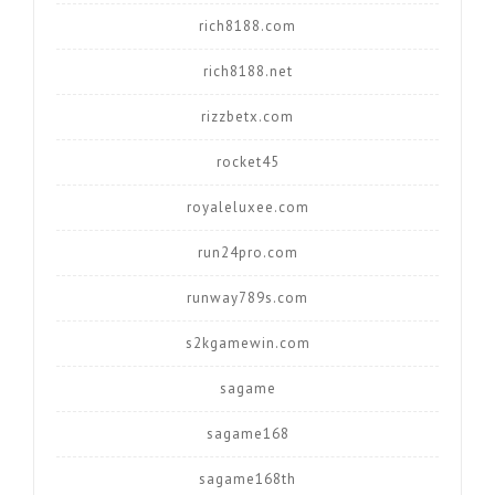
rich8188.com
rich8188.net
rizzbetx.com
rocket45
royaleluxee.com
run24pro.com
runway789s.com
s2kgamewin.com
sagame
sagame168
sagame168th