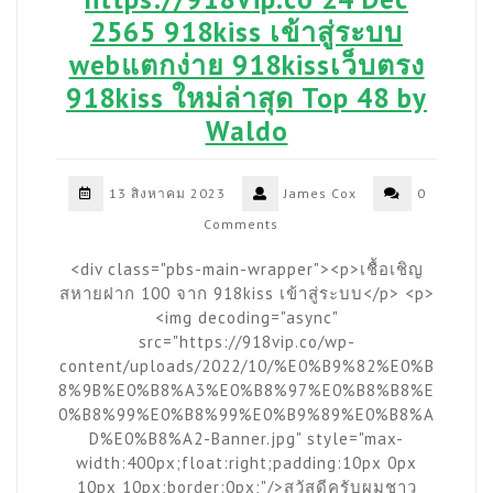
2565 918kiss เข้าสู่ระบบ
webแตกง่าย 918kissเว็บตรง
918kiss ใหม่ล่าสุด Top 48 by
Waldo
13 สิงหาคม 2023
James Cox
0
Comments
<div class="pbs-main-wrapper"><p>เชื้อเชิญ
สหายฝาก 100 จาก 918kiss เข้าสู่ระบบ</p> <p>
<img decoding="async"
src="https://918vip.co/wp-
content/uploads/2022/10/%E0%B9%82%E0%B
8%9B%E0%B8%A3%E0%B8%97%E0%B8%B8%E
0%B8%99%E0%B8%99%E0%B9%89%E0%B8%A
D%E0%B8%A2-Banner.jpg" style="max-
width:400px;float:right;padding:10px 0px
10px 10px;border:0px;"/>สวัสดีครับผมชาว