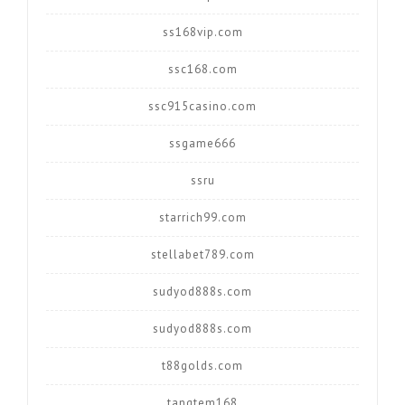
ss168vip.com
ssc168.com
ssc915casino.com
ssgame666
ssru
starrich99.com
stellabet789.com
sudyod888s.com
sudyod888s.com
t88golds.com
tangtem168