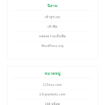
นิยาม
เข้าสู่ระบบ
เข้าฟีด
แสดงความเห็นฟีด
WordPress.org
หมวดหมู่
123xos.com
13satanbets.com
168 สล็อต