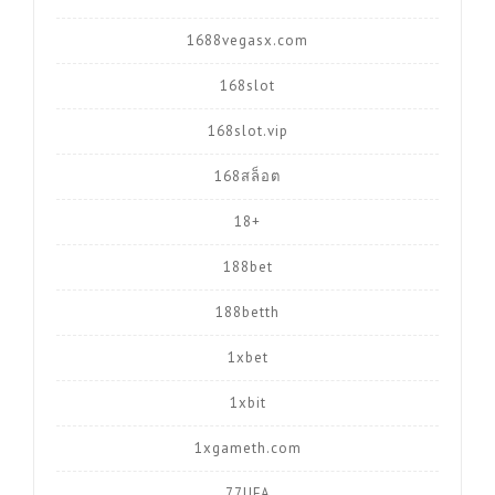
1688vegasx.com
168slot
168slot.vip
168สล็อต
18+
188bet
188betth
1xbet
1xbit
1xgameth.com
77UFA