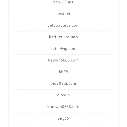
bbp168.me
bestbet
betboxclubs.com
betflixtikto.info
betm4vip.com
betwin6666.com
bh99
bio285th.com
bitcoin
bluewin8888.info
bng55