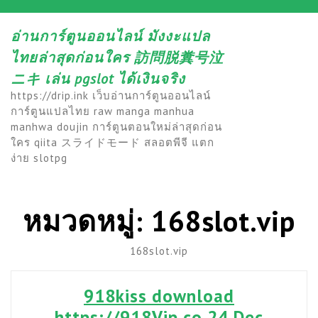
Skip
to
อ่านการ์ตูนออนไลน์ มังงะแปล
content
ไทยล่าสุดก่อนใคร 訪問脱糞号泣
ニキ เล่น pgslot ได้เงินจริง
https://drip.ink เว็บอ่านการ์ตูนออนไลน์
การ์ตูนแปลไทย raw manga manhua
manhwa doujin การ์ตูนตอนใหม่ล่าสุดก่อน
ใคร qiita スライドモード สลอตพีจี แตก
ง่าย slotpg
หมวดหมู่:
168slot.vip
168slot.vip
918kiss download
https://918Vip.co 24 Dec