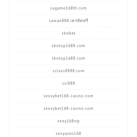
sagame168th.com
sawan888 เครดิตฟรี
sbobet
sbotop1688.com
sbotop1688.com
sclass8888.com
scr888
sexxybet168-casino.com
sexxybet168-casino.com
sexy168vip
sexyauto168