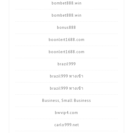
bombet888.win
bombet888.win
bonus888
boonlert1688.com
boonlert1688.com
brazil999
brazil999 ทางเข้า
brazil999 ทางเข้า
Business, Small Business
bwvip4.com
carlo999.net