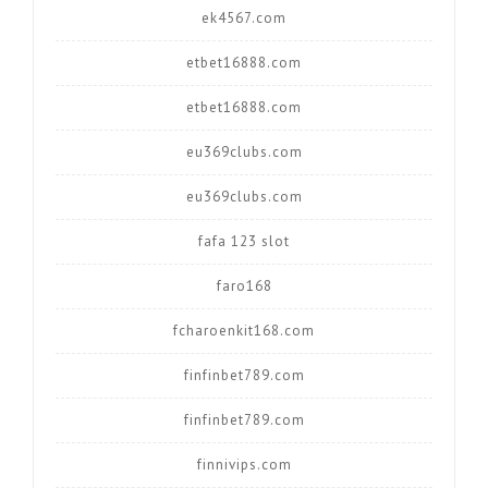
ek4567.com
etbet16888.com
etbet16888.com
eu369clubs.com
eu369clubs.com
fafa 123 slot
faro168
fcharoenkit168.com
finfinbet789.com
finfinbet789.com
finnivips.com