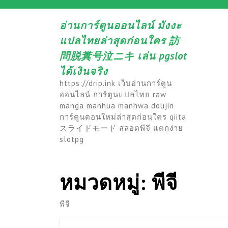
Skip
to
อ่านการ์ตูนออนไลน์ มังงะ
content
แปลไทยล่าสุดก่อนใคร 訪
問脱糞号泣ニキ เล่น pgslot
ได้เงินจริง
https://drip.ink เว็บอ่านการ์ตูน
ออนไลน์ การ์ตูนแปลไทย raw
manga manhua manhwa doujin
การ์ตูนตอนใหม่ล่าสุดก่อนใคร qiita
スライドモード สลอตพีจี แตกง่าย
slotpg
หมวดหมู่:
พีจี
พีจี