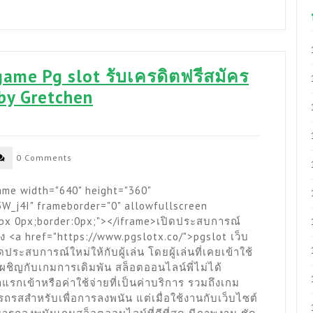
ame Pg slot รับเครดิตฟรีสมัคร
 by Gretchen
0 Comments
ame width="640" height="360"
_j4I" frameborder="0" allowfullscreen
0px 0px;border:0px;"></iframe>เปิดประสบการณ์
ง <a href="https://www.pgslotx.co/">pgslot เว็บ
ประสบการณ์ใหม่ให้กับผู้เล่น โดยผู้เล่นที่เคยเข้าใช้
ผชิญกับเกมการเดิมพัน สล็อตออนไลน์พี่ไม่ได้
าแรกเข้าหรือค่าใช้จ่ายที่เป็นค่าบริการ รวมถึงเกม
ถรสสำหรับเพื่อการลงพนัน แต่เมื่อใช้งานกับเว็บไซต์