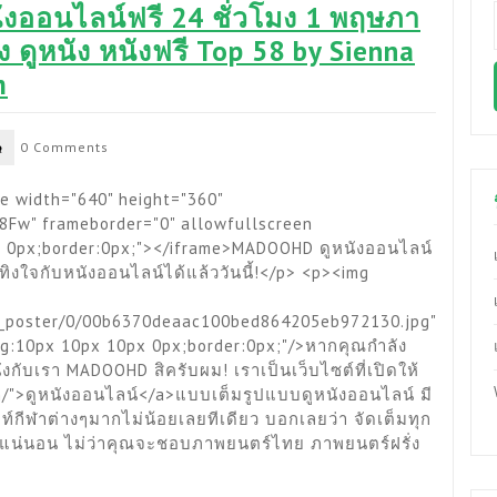
นังออนไลน์ฟรี 24 ชั่วโมง 1 พฤษภา
 ดูหนัง หนังฟรี Top 58 by Sienna
m
0 Comments
e width="640" height="360"
Fw" frameborder="0" allowfullscreen
px 0px;border:0px;"></iframe>MADOOHD ดูหนังออนไลน์
ทิงใจกับหนังออนไลน์ได้แล้ววันนี้!</p> <p><img
ie_poster/0/00b6370deaac100bed864205eb972130.jpg"
ng:10px 10px 10px 0px;border:0px;"/>หากคุณกำลัง
งกับเรา MADOOHD สิครับผม! เราเป็นเว็บไซต์ที่เปิดให้
/">ดูหนังออนไลน์</a>แบบเต็มรูปแบบดูหนังออนไลน์ มี
ไลท์กีฬาต่างๆมากไม่น้อยเลยทีเดียว บอกเลยว่า จัดเต็มทุก
งแน่นอน ไม่ว่าคุณจะชอบภาพยนตร์ไทย ภาพยนตร์ฝรั่ง