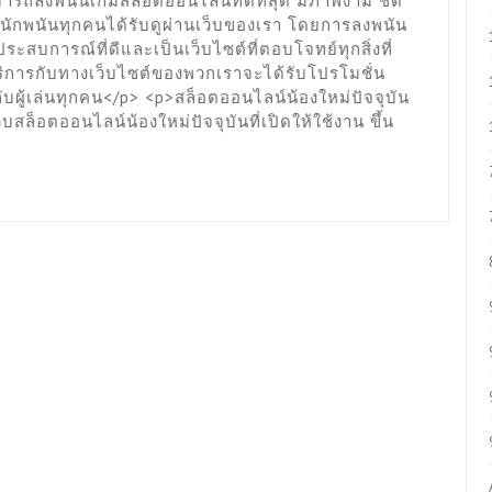
มารถลงพนันเกมสล็อตออนไลน์ที่ดีที่สุด มีภาพงาม ชัด
้นักพนันทุกคนได้รับดูผ่านเว็บของเรา โดยการลงพนัน
ะสบการณ์ที่ดีและเป็นเว็บไซต์ที่ตอบโจทย์ทุกสิ่งที่
ใช้บริการกับทางเว็บไซต์ของพวกเราจะได้รับโปรโมชั่น
้กับผู้เล่นทุกคน</p> <p>สล็อตออนไลน์น้องใหม่ปัจจุบัน
บสล็อตออนไลน์น้องใหม่ปัจจุบันที่เปิดให้ใช้งาน ขึ้น