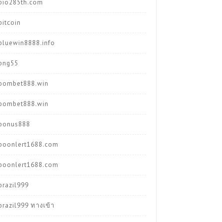
bio285th.com
bitcoin
bluewin8888.info
bng55
bombet888.win
bombet888.win
bonus888
boonlert1688.com
boonlert1688.com
brazil999
brazil999 ทางเข้า