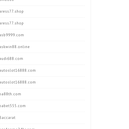
aress77.shop
aress77.shop
asb9999.com
askwin88.online
audi688.com
autoslot16888.com
autoslot16888.com
ba88th.com
babet555.com
Baccarat