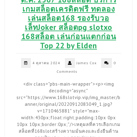
เกมสล็อตเครดิตฟรี ทดลอง
เล่นสล็อต168 รองรับวอ
เล็ทJoker สล็อตpg slotxo
168สล็อต เล่นก่อนแตกก่อน
Top 22 by Elden
4 ตุลาคม 2024
James Cox
0
Comments
<div class="pbs-main-wrapper"><p><img
decoding="async"
src="https://www.168slotvip.vip/img_master/b
anner/original/20220912083049_1.jpg?
v=1710465881" style="max-
width:430px;float:right;padding:10px 0px
10px 10px;border:0px;"/>เหตุผลที่ควรเลือกเกม
สล็อตที่168slotสร้างความมั่นคงและยั่งยืนด้าน