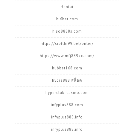
Hentai
hi6bet.com
hiso8888s.com
https://sretthi99.bet/enter/
https://www.mfj889xx.com/
hubbet168.com
hydra888 สล็อต
hyperclub-casino.com
infyplus888.com
infyplus888.info
infyplus888.info