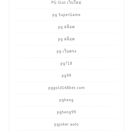
PG Slot เว็บใหม่
pg SuperGame
pg สล็อต
pg สล็อต
pg เว็บตรง
pg718
pg99
pggold168bet.com
pgheng
pgheng99
pgjoker auto