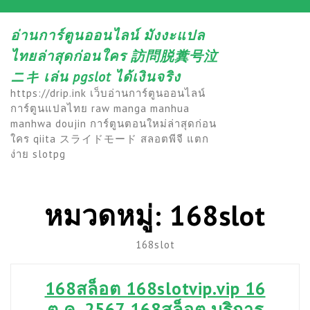
Skip
to
อ่านการ์ตูนออนไลน์ มังงะแปล
content
ไทยล่าสุดก่อนใคร 訪問脱糞号泣
ニキ เล่น pgslot ได้เงินจริง
https://drip.ink เว็บอ่านการ์ตูนออนไลน์
การ์ตูนแปลไทย raw manga manhua
manhwa doujin การ์ตูนตอนใหม่ล่าสุดก่อน
ใคร qiita スライドモード สลอตพีจี แตก
ง่าย slotpg
หมวดหมู่:
168slot
168slot
168สล็อต 168slotvip.vip 16
ต.ค. 2567 168สล็อต บริการ