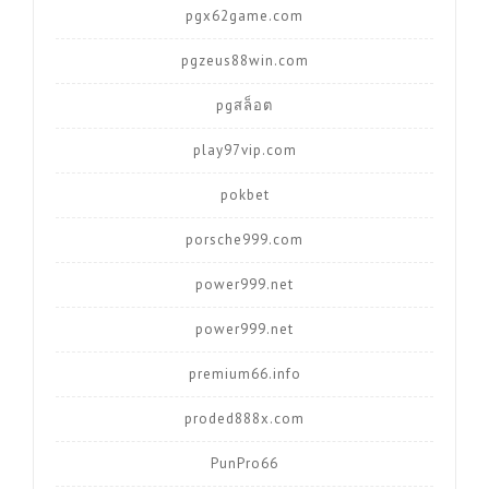
pgx62game.com
pgzeus88win.com
pgสล็อต
play97vip.com
pokbet
porsche999.com
power999.net
power999.net
premium66.info
proded888x.com
PunPro66