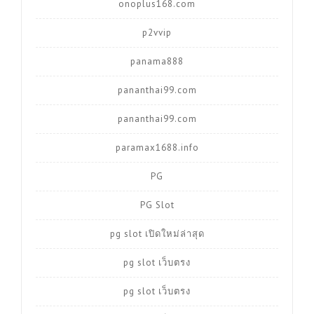
onoplus168.com
p2vvip
panama888
pananthai99.com
pananthai99.com
paramax1688.info
PG
PG Slot
pg slot เปิดใหม่ล่าสุด
pg slot เว็บตรง
pg slot เว็บตรง