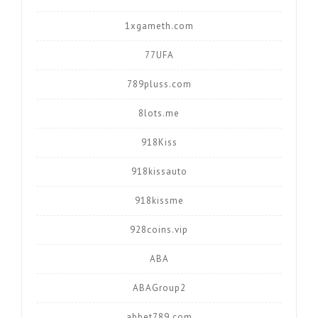
1xgameth.com
77UFA
789pluss.com
8lots.me
918Kiss
918kissauto
918kissme
928coins.vip
ABA
ABAGroup2
abbet789.com