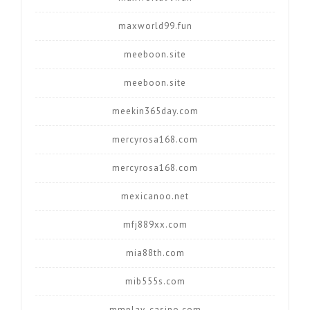
maxworld99.fun
meeboon.site
meeboon.site
meekin365day.com
mercyrosa168.com
mercyrosa168.com
mexicanoo.net
mfj889xx.com
mia88th.com
mib555s.com
mmplay-casino.com