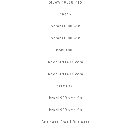
bluewin8888.info
bng55
bombet888.win
bombet888.win
bonus888
boonlert1688.com
boonlert1688.com
brazil999
brazil999 ทางเข้า
brazil999 ทางเข้า
Business, Small Business