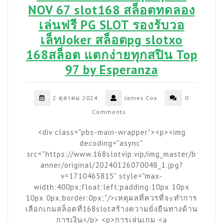
NOV 67 slot168 สล็อตทดลอง
เล่นฟรี PG SLOT รองรับวอ
เล็ทJoker สล็อตpg slotxo
168สล็อต แตกง่ายทุกสปิน Top
97 by Esperanza
2 ตุลาคม 2024
James Cox
0
Comments
<div class="pbs-main-wrapper"><p><img
decoding="async"
src="https://www.168slotvip.vip/img_master/b
anner/original/20240126070048_1.jpg?
v=1710465815" style="max-
width:400px;float:left;padding:10px 10px
10px 0px;border:0px;"/>เหตุผลที่ควรที่จะทำการ
เลือกเกมสล็อตที่168slotสร้างความยั่งยืนทางด้าน
การเงิน</p> <p>การเล่นเกม <a