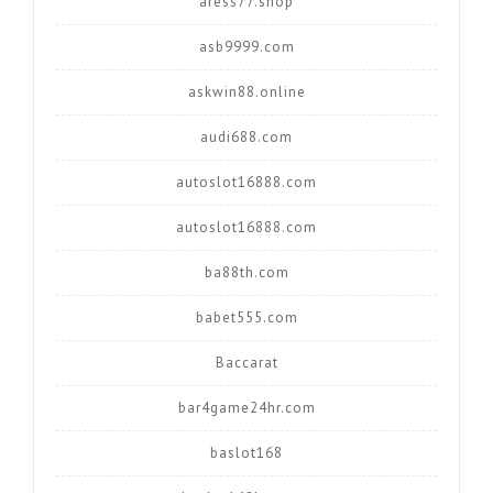
aress77.shop
asb9999.com
askwin88.online
audi688.com
autoslot16888.com
autoslot16888.com
ba88th.com
babet555.com
Baccarat
bar4game24hr.com
baslot168