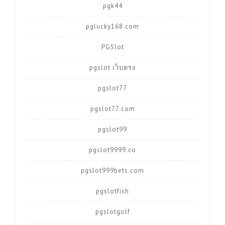
pgk44
pglucky168.com
PGSlot
pgslot เว็บตรง
pgslot77
pgslot77.com
pgslot99
pgslot9999.co
pgslot999bets.com
pgslotfish
pgslotgolf