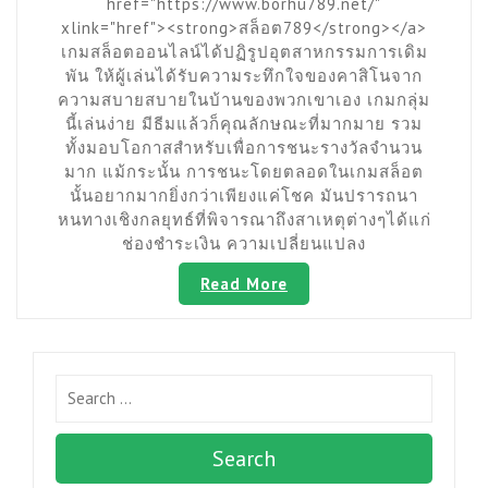
href="https://www.borhu789.net/"
xlink="href"><strong>สล็อต789</strong></a>
เกมสล็อตออนไลน์ได้ปฏิรูปอุตสาหกรรมการเดิม
พัน ให้ผู้เล่นได้รับความระทึกใจของคาสิโนจาก
ความสบายสบายในบ้านของพวกเขาเอง เกมกลุ่ม
นี้เล่นง่าย มีธีมแล้วก็คุณลักษณะที่มากมาย รวม
ทั้งมอบโอกาสสำหรับเพื่อการชนะรางวัลจำนวน
มาก แม้กระนั้น การชนะโดยตลอดในเกมสล็อต
นั้นอยากมากยิ่งกว่าเพียงแค่โชค มันปรารถนา
หนทางเชิงกลยุทธ์ที่พิจารณาถึงสาเหตุต่างๆได้แก่
ช่องชำระเงิน ความเปลี่ยนแปลง
Read More
Search