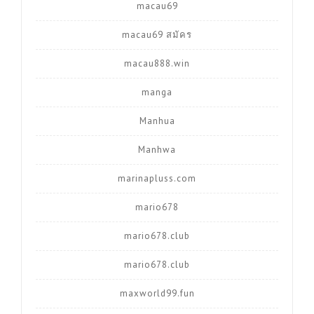
macau69
macau69 สมัคร
macau888.win
manga
Manhua
Manhwa
marinapluss.com
mario678
mario678.club
mario678.club
maxworld99.fun