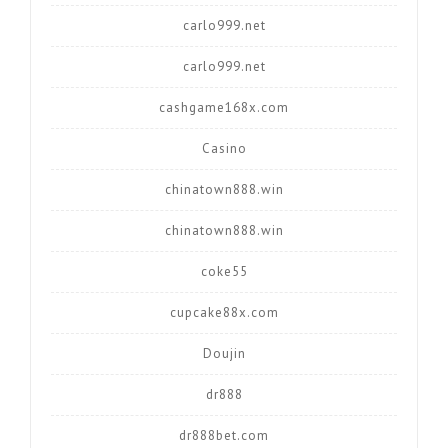
carlo999.net
carlo999.net
cashgame168x.com
Casino
chinatown888.win
chinatown888.win
coke55
cupcake88x.com
Doujin
dr888
dr888bet.com