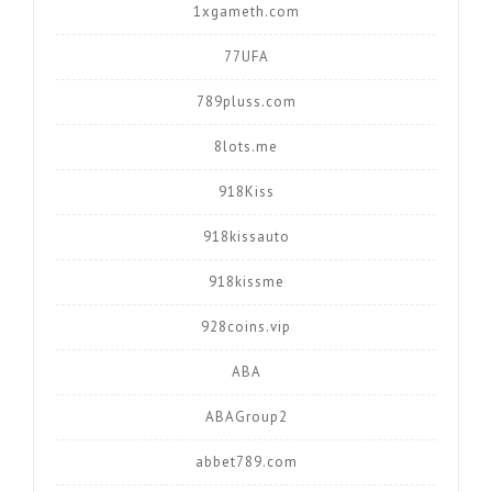
1xgameth.com
77UFA
789pluss.com
8lots.me
918Kiss
918kissauto
918kissme
928coins.vip
ABA
ABAGroup2
abbet789.com