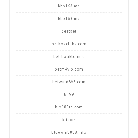
bbp168.me
bbp168.me
bestbet
betboxclubs.com
betflixtikto.info
betm4vip.com
betwin6666.com
bh99
bio285th.com
bitcoin
bluewin8888.info