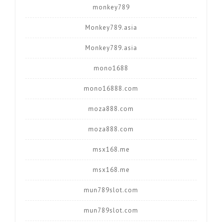
monkey789
Monkey789.asia
Monkey789.asia
mono1688
mono16888.com
moza888.com
moza888.com
msx168.me
msx168.me
mun789slot.com
mun789slot.com