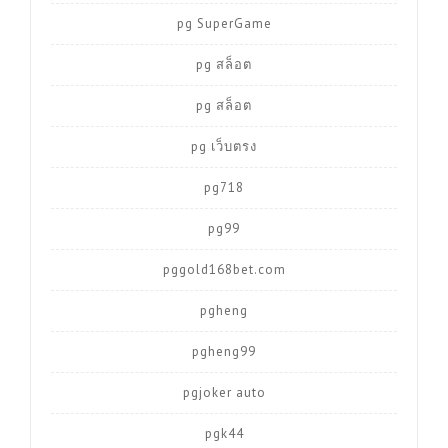
pg SuperGame
pg สล็อต
pg สล็อต
pg เว็บตรง
pg718
pg99
pggold168bet.com
pgheng
pgheng99
pgjoker auto
pgk44