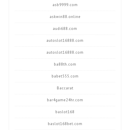
asb9999.com
askwin88.online
audi688.com
autoslot16888.com
autoslot16888.com
ba88th.com
babet555.com
Baccarat
bar4game24hr.com
baslot168
baslot168bet.com