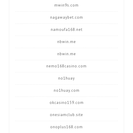
mwin9s.com
nagawaybet.com
namoufa168.net
nbwin.me
nbwin.me
nemo168casino.com
no1huay
no1huay.com
okcasino159.com
onesiamclub.site
onoplus168.com