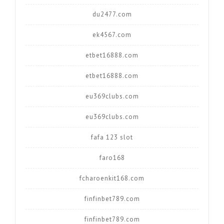
du2477.com
ek4567.com
etbet16888.com
etbet16888.com
eu369clubs.com
eu369clubs.com
fafa 123 slot
faro168
fcharoenkit168.com
finfinbet789.com
finfinbet789.com