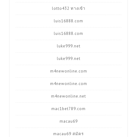
lotto432 ทางเข้า
luis16888.com
luis16888.com
luke999.net
luke999.net
m4newonline.com
m4newonline.com
m4newonline.net
mac1bet789.com
macau69
macau69 สมัคร