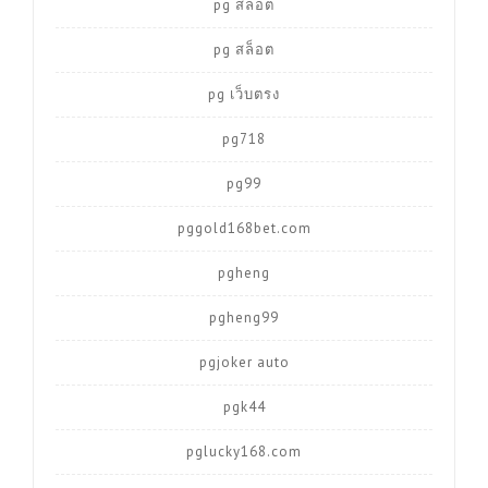
pg สล็อต
pg สล็อต
pg เว็บตรง
pg718
pg99
pggold168bet.com
pgheng
pgheng99
pgjoker auto
pgk44
pglucky168.com