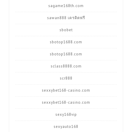
sagame168th.com
sawan888 เครดิตฟรี
sbobet
sbotop1688.com
sbotop1688.com
sclass8888.com
scr888
sexxybet168-casino.com
sexxybet168-casino.com
sexy168vip
sexyauto168