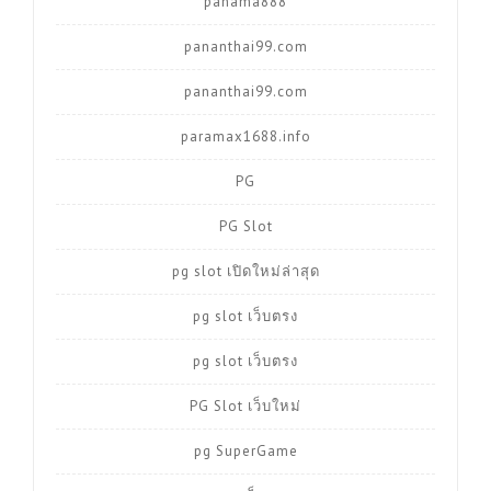
panama888
pananthai99.com
pananthai99.com
paramax1688.info
PG
PG Slot
pg slot เปิดใหม่ล่าสุด
pg slot เว็บตรง
pg slot เว็บตรง
PG Slot เว็บใหม่
pg SuperGame