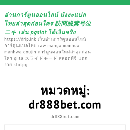
Skip
to
อ่านการ์ตูนออนไลน์ มังงะแปล
content
ไทยล่าสุดก่อนใคร 訪問脱糞号泣
ニキ เล่น pgslot ได้เงินจริง
https://drip.ink เว็บอ่านการ์ตูนออนไลน์
การ์ตูนแปลไทย raw manga manhua
manhwa doujin การ์ตูนตอนใหม่ล่าสุดก่อน
ใคร qiita スライドモード สลอตพีจี แตก
ง่าย slotpg
หมวดหมู่:
dr888bet.com
dr888bet.com