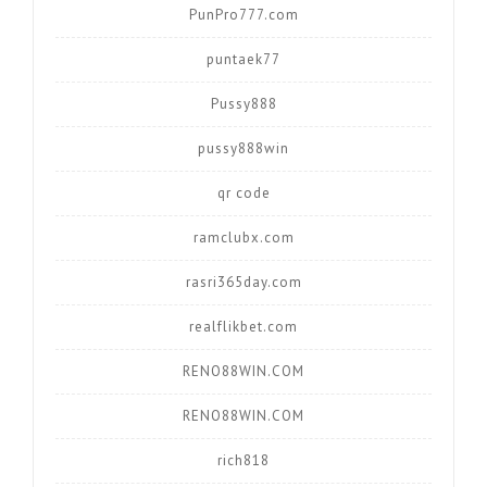
PunPro777.com
puntaek77
Pussy888
pussy888win
qr code
ramclubx.com
rasri365day.com
realflikbet.com
RENO88WIN.COM
RENO88WIN.COM
rich818