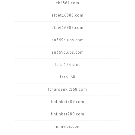
ek4567.com
etbet16888.com
etbet16888.com
eu369clubs.com
eu369clubs.com
fafa 123 slot
faro168
fcharoenkit168.com
finfinbet789.com
finfinbet789.com
finnivips.com