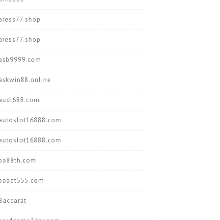
aress77.shop
aress77.shop
asb9999.com
askwin88.online
audi688.com
autoslot16888.com
autoslot16888.com
ba88th.com
babet555.com
Baccarat