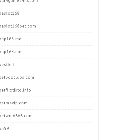
bar4game24hr.com
baslot168
baslot168bet.com
bbp168.me
bbp168.me
bestbet
betboxclubs.com
betflixtikto.info
betm4vip.com
betwin6666.com
bh99