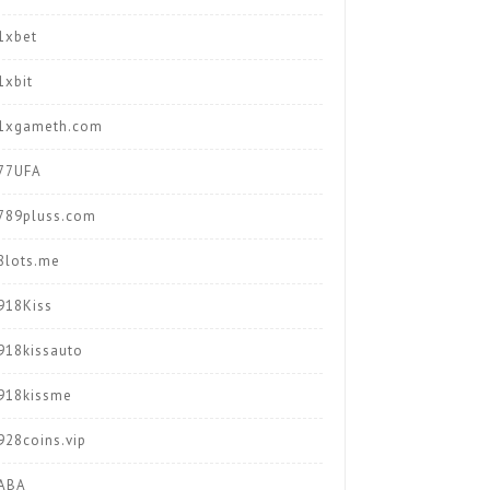
1xbet
1xbit
1xgameth.com
77UFA
789pluss.com
8lots.me
918Kiss
918kissauto
918kissme
928coins.vip
ABA