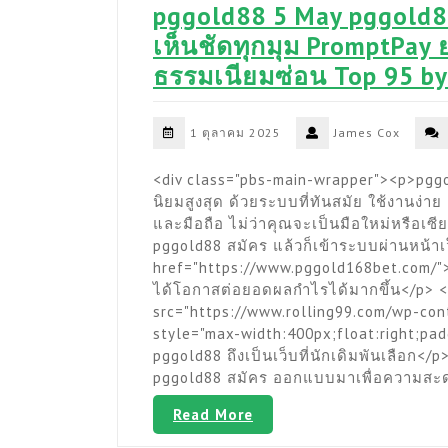
pggold88 5 May pggold88
เห็นชัดทุกมุม PromptPay 
ธรรมเนียมซ่อน Top 95 b
1 ตุลาคม 2025
James Cox
<div class="pbs-main-wrapper"><p>pgg
นิยมสูงสุด ด้วยระบบที่ทันสมัย ใช้งานง่า
และมือถือ ไม่ว่าคุณจะเป็นมือใหม่หรือเซี
pggold88 สมัคร แล้วก็เข้าระบบผ่านหน้าเ
href="https://www.pggold168bet.com/">p
ได้โอกาสต่อยอดผลกำไรได้มากขึ้น</p> <
src="https://www.rolling99.com/wp-con
style="max-width:400px;float:right;pa
pggold88 ถึงเป็นเว็บที่นักเดิมพันเลือก</
pggold88 สมัคร ออกแบบมาเพื่อความสะดวก
Read More