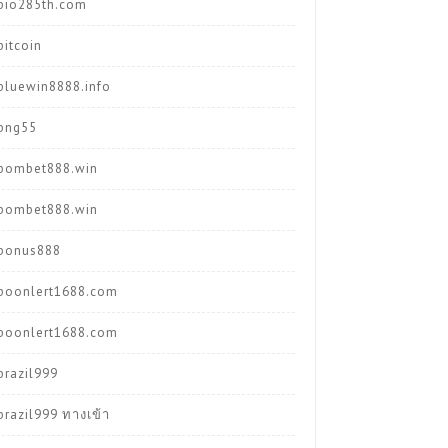
bio285th.com
bitcoin
bluewin8888.info
bng55
bombet888.win
bombet888.win
bonus888
boonlert1688.com
boonlert1688.com
brazil999
brazil999 ทางเข้า