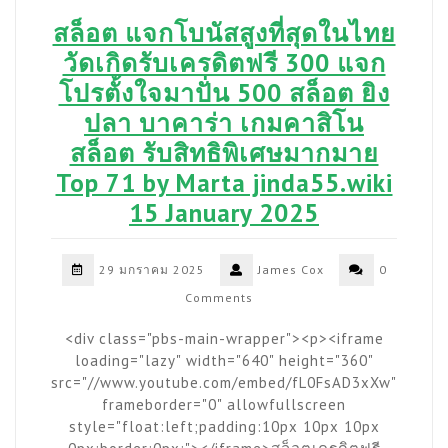
สล็อต แจกโบนัสสูงที่สุดในไทย
วัดเกิดรับเครดิตฟรี 300 แจก
โปรตั้งใจมาปั่น 500 สล็อต ยิง
ปลา บาคาร่า เกมคาสิโน
สล็อต รับสิทธิพิเศษมากมาย
Top 71 by Marta jinda55.wiki
15 January 2025
29 มกราคม 2025
James Cox
0
Comments
<div class="pbs-main-wrapper"><p><iframe
loading="lazy" width="640" height="360"
src="//www.youtube.com/embed/fL0FsAD3xXw"
frameborder="0" allowfullscreen
style="float:left;padding:10px 10px 10px