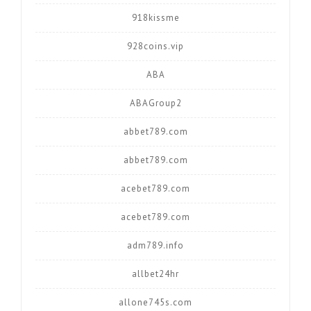
918kissme
928coins.vip
ABA
ABAGroup2
abbet789.com
abbet789.com
acebet789.com
acebet789.com
adm789.info
allbet24hr
allone745s.com