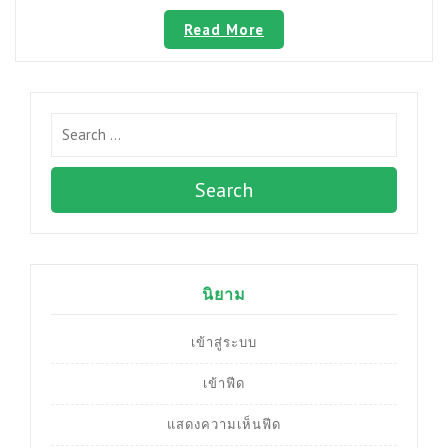
Read More
Search
นิยาม
เข้าสู่ระบบ
เข้าฟีด
แสดงความเห็นฟีด