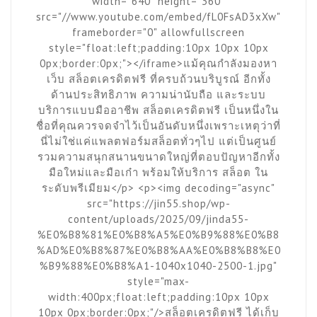
width="640" height="360"
src="//www.youtube.com/embed/fL0FsAD3xXw"
frameborder="0" allowfullscreen
style="float:left;padding:10px 10px 10px
0px;border:0px;"></iframe>แม้คุณกำลังมองหา
เว็บ สล็อตเครดิตฟรี ที่ครบถ้วนบริบูรณ์ อีกทั้ง
ด้านประสิทธิภาพ ความน่านับถือ และระบบ
บริการแบบมืออาชีพ สล็อตเครดิตฟรี เป็นหนึ่งใน
ชื่อที่คุณควรจดจำไว้เป็นอันดับหนึ่งเพราะเหตุว่าที่
นี่ไม่ใช่แค่แพลตฟอร์มสล็อตทั่วๆไป แต่เป็นศูนย์
รวมความสนุกสนานขนาดใหญ่ที่ตอบปัญหาอีกทั้ง
มือใหม่และมือเก๋า พร้อมให้บริการ สล็อต ใน
ระดับพรีเมียม</p> <p><img decoding="async"
src="https://jin55.shop/wp-
content/uploads/2025/09/jinda55-
%E0%B8%81%E0%B8%A5%E0%B9%88%E0%B8
%AD%E0%B8%87%E0%B8%AA%E0%B8%B8%E0
%B9%88%E0%B8%A1-1040x1040-2500-1.jpg"
style="max-
width:400px;float:left;padding:10px 10px
10px 0px;border:0px;"/>สล็อตเครดิตฟรี ได้เก็บ