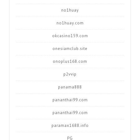
no1huay
no1huay.com
okcasino159.com
onesiamclub.site
onoplus168.com
p2vvip
panama888
pananthai99.com
pananthai99.com
paramax1688.info
PG