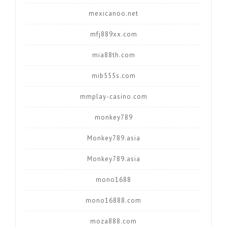
mexicanoo.net
mfj889xx.com
mia88th.com
mib555s.com
mmplay-casino.com
monkey789
Monkey789.asia
Monkey789.asia
mono1688
mono16888.com
moza888.com