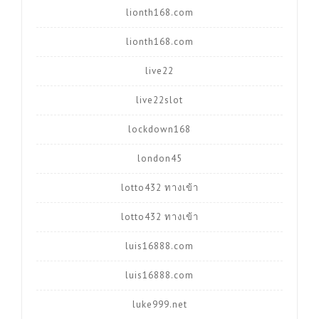
lionth168.com
lionth168.com
live22
live22slot
lockdown168
london45
lotto432 ทางเข้า
lotto432 ทางเข้า
luis16888.com
luis16888.com
luke999.net