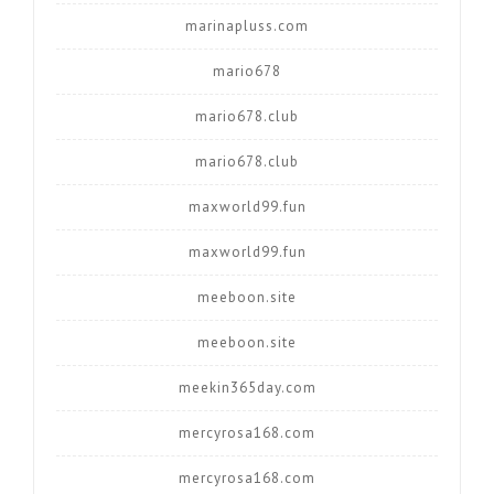
marinapluss.com
mario678
mario678.club
mario678.club
maxworld99.fun
maxworld99.fun
meeboon.site
meeboon.site
meekin365day.com
mercyrosa168.com
mercyrosa168.com