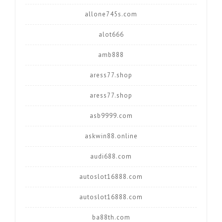
allone745s.com
alot666
amb888
aress77.shop
aress77.shop
asb9999.com
askwin88.online
audi688.com
autoslot16888.com
autoslot16888.com
ba88th.com