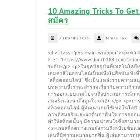
10 Amazing Tricks To Get
สมัคร
2 เมษายน 2025
James Cox
<div class="pbs-main-wrapper"><p>ควา
href="https://www.lionth168.com/">lion
ระดับ</p> <p>ในยุคปัจจุบันที่เทคโนโลยี
เกมคาสิโนออนไลน์เป็นหนึ่งในสื่อบันเทิงที
“สล็อตออนไลน์” ซึ่งเป็นแหล่งรวมความสนุก
บทความนี้เราจะสำรวจเกี่ยวกับความก้าวหน
การออกแบบเกมไปจนถึงประสบการณ์การเล
สมจริงและน่าดึงดูดใจ</h2> </p> <p>การอ
สล็อตออนไลน์ ผู้พัฒนาเกมใช้เทคโนโลยี 3
ภาพที่สมจริงและน่าตื่นตาตื่นใจ การออกแบบ
ทำให้สล็อตนั้นๆ มีความน่าสนใจซึ่งสามาร
<p>เกมสล็อตบางเกมยังรวมถึงอนิเมชันแล
เล่นที่มีความหมายมากขึ้น ผู้เล่นสามารถเพ