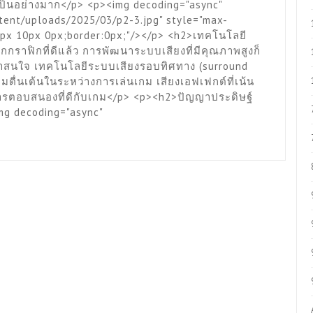
ได้เป็นอย่างมาก</p> <p><img decoding="async"
tent/uploads/2025/03/p2-3.jpg" style="max-
0px 10px 0px;border:0px;"/></p> <h2>เทคโนโลยี
กกราฟิกที่ดีแล้ว การพัฒนาระบบเสียงที่มีคุณภาพสูงก็
น่าสนใจ เทคโนโลยีระบบเสียงรอบทิศทาง (surround
มตื่นเต้นในระหว่างการเล่นเกม เสียงเอฟเฟกต์ที่เน้น
มีการตอบสนองที่ดีกับเกม</p> <p><h2>ปัญญาประดิษฐ์
mg decoding="async"