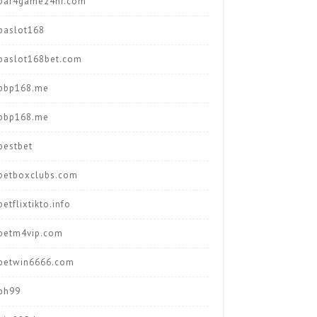
bar4game24hr.com
baslot168
baslot168bet.com
bbp168.me
bbp168.me
bestbet
betboxclubs.com
betflixtikto.info
betm4vip.com
betwin6666.com
bh99