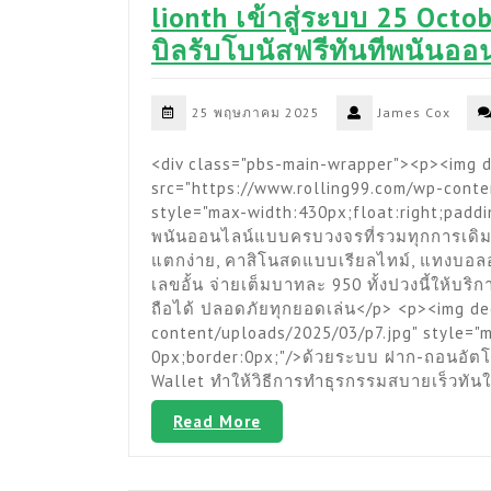
lionth เข้าสู่ระบบ 25 Octob
บิลรับโบนัสฟรีทันทีพนันออน
25 พฤษภาคม 2025
James Cox
<div class="pbs-main-wrapper"><p><img d
src="https://www.rolling99.com/wp-conte
style="max-width:430px;float:right;paddi
พนันออนไลน์แบบครบวงจรที่รวมทุกการเดิมพั
แตกง่าย, คาสิโนสดแบบเรียลไทม์, แทงบอลออน
เลขอั้น จ่ายเต็มบาทละ 950 ทั้งปวงนี้ให้บริ
ถือได้ ปลอดภัยทุกยอดเล่น</p> <p><img de
content/uploads/2025/03/p7.jpg" style="
0px;border:0px;"/>ด้วยระบบ ฝาก-ถอนอัตโน
Wallet ทำให้วิธีการทำธุรกรรมสบายเร็วทัน
Read More