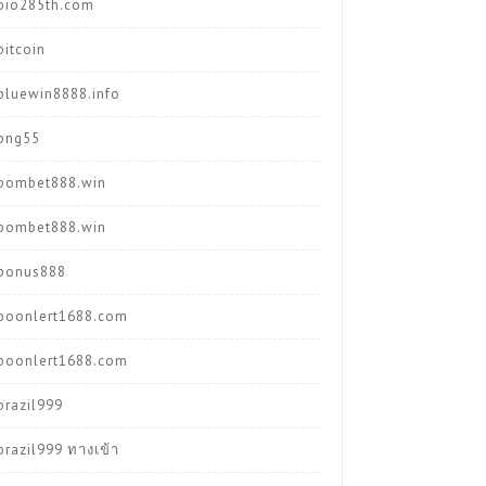
bio285th.com
bitcoin
bluewin8888.info
bng55
bombet888.win
bombet888.win
bonus888
boonlert1688.com
boonlert1688.com
brazil999
brazil999 ทางเข้า