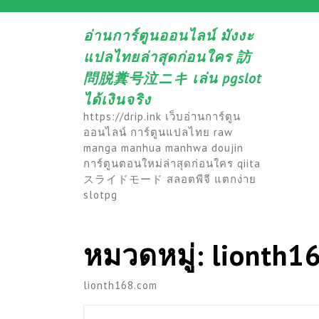
Skip
to
อ่านการ์ตูนออนไลน์ มังงะ
content
แปลไทยล่าสุดก่อนใคร 訪
問脱糞号泣ニキ เล่น pgslot
ได้เงินจริง
https://drip.ink เว็บอ่านการ์ตูน
ออนไลน์ การ์ตูนแปลไทย raw
manga manhua manhwa doujin
การ์ตูนตอนใหม่ล่าสุดก่อนใคร qiita
スライドモード สลอตพีจี แตกง่าย
slotpg
หมวดหมู่:
lionth1
lionth168.com