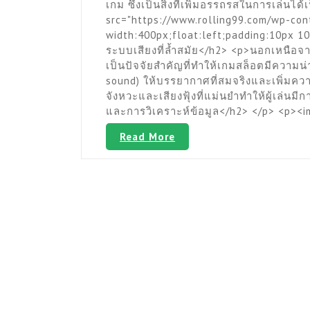
เกม ซึ่งเป็นสิ่งที่เพิ่มอรรถรสในการเล่น
src="https://www.rolling99.com/wp-con
width:400px;float:left;padding:10px 1
ระบบเสียงที่ล้ำสมัย</h2> <p>นอกเหนือจา
เป็นปัจจัยสำคัญที่ทำให้เกมสล็อตมีความ
sound) ให้บรรยากาศที่สมจริงและเพิ่มควา
จังหวะและเสียงฟุ้งที่แม่นยำทำให้ผู้เล่น
และการวิเคราะห์ข้อมูล</h2> </p> <p><i
Read More