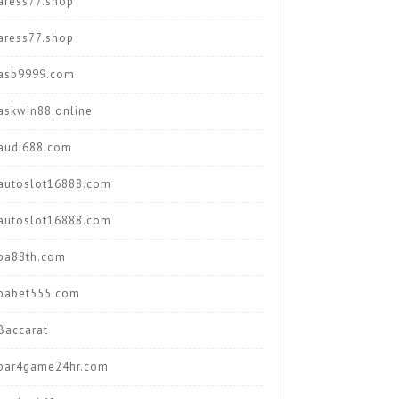
aress77.shop
aress77.shop
asb9999.com
askwin88.online
audi688.com
autoslot16888.com
autoslot16888.com
ba88th.com
babet555.com
Baccarat
bar4game24hr.com