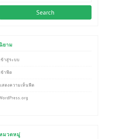
Search
นิยาม
เข้าสู่ระบบ
เข้าฟีด
แสดงความเห็นฟีด
WordPress.org
หมวดหมู่