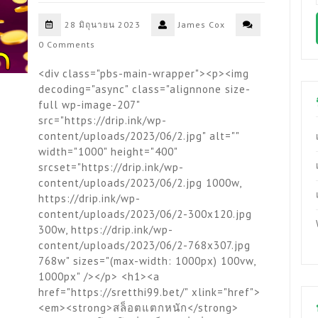
28 มิถุนายน 2023
James Cox
0 Comments
<div class="pbs-main-wrapper"><p><img
decoding="async" class="alignnone size-
full wp-image-207"
src="https://drip.ink/wp-
content/uploads/2023/06/2.jpg" alt=""
width="1000" height="400"
srcset="https://drip.ink/wp-
content/uploads/2023/06/2.jpg 1000w,
https://drip.ink/wp-
content/uploads/2023/06/2-300x120.jpg
300w, https://drip.ink/wp-
content/uploads/2023/06/2-768x307.jpg
768w" sizes="(max-width: 1000px) 100vw,
1000px" /></p> <h1><a
href="https://sretthi99.bet/" xlink="href">
<em><strong>สล็อตแตกหนัก</strong>