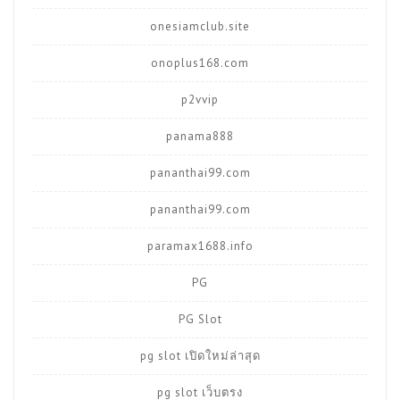
onesiamclub.site
onoplus168.com
p2vvip
panama888
pananthai99.com
pananthai99.com
paramax1688.info
PG
PG Slot
pg slot เปิดใหม่ล่าสุด
pg slot เว็บตรง