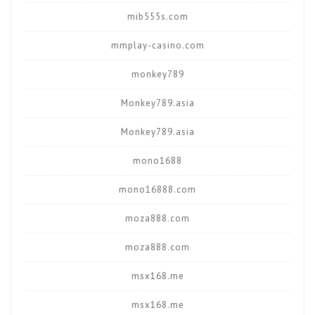
mib555s.com
mmplay-casino.com
monkey789
Monkey789.asia
Monkey789.asia
mono1688
mono16888.com
moza888.com
moza888.com
msx168.me
msx168.me