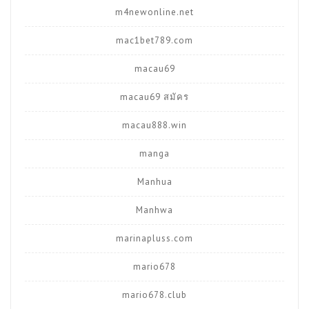
m4newonline.net
mac1bet789.com
macau69
macau69 สมัคร
macau888.win
manga
Manhua
Manhwa
marinapluss.com
mario678
mario678.club