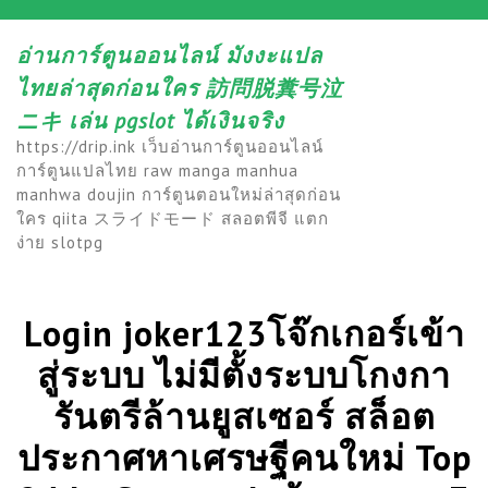
Skip
to
อ่านการ์ตูนออนไลน์ มังงะแปล
content
ไทยล่าสุดก่อนใคร 訪問脱糞号泣
ニキ เล่น pgslot ได้เงินจริง
https://drip.ink เว็บอ่านการ์ตูนออนไลน์
การ์ตูนแปลไทย raw manga manhua
manhwa doujin การ์ตูนตอนใหม่ล่าสุดก่อน
ใคร qiita スライドモード สลอตพีจี แตก
ง่าย slotpg
Login joker123โจ๊กเกอร์เข้า
สู่ระบบ ไม่มีตั้งระบบโกงกา
รันตรีล้านยูสเซอร์ สล็อต
ประกาศหาเศรษฐีคนใหม่ Top