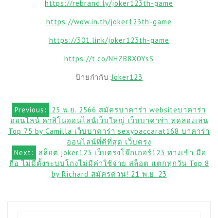
https://rebrand.ly/joker123th-game
https://wow.in.th/joker123th-game
https://301.link/joker123th-game
https://t.co/NHZB8X0YsS
ป้ายกำกับ:
Joker123
แนะแนว
Previous:
25 พ.ย. 2566 สมัครบาคาร่า websiteบาคาร่า
ออนไลน์ คาสิโนออนไลน์เว็บใหญ่ เว็บบาคาร่า ทดลองเล่น
เรื่อง
Top 75 by Camilla เว็บบาคาร่า sexybaccarat168 บาคาร่า
ออนไลน์ที่ดีที่สุด เว็บตรง
Next:
สล็อต joker123 เว็บตรงโจ๊กเกอร์123 ทางเข้า มือ
ถือ ไม่มีตั้งระบบโกงไม่มีค่าใช้จ่าย สล็อต แตกทุกวัน Top 8
by Richard สมัครด่วน! 21 พ.ย. 23