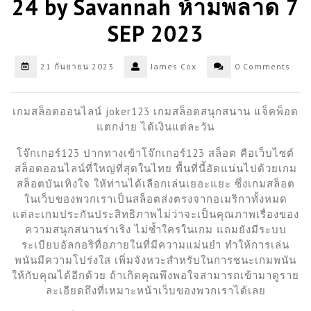
24 by Savannah ห้ามพลาด 7
SEP 2023
21 กันยายน 2023
James Cox
0 Comments
เกมสล็อตออนไลน์ joker123 เกมสล็อตสนุกสนาน แจ็คพ็อต
แตกง่าย ได้เงินแต่ละวัน
โจ๊กเกอร์123 ปากทางเข้าโจ๊กเกอร์123 สล็อต คือเว็บไซต์
สล็อตออนไลน์ที่ใหญ่ที่สุดในไทย พื้นที่นี้อัดแน่นไปด้วยเกม
สล็อตบันเทิงใจ ให้ท่านได้เลือกเล่นเยอะแยะ ซึ่งเกมสล็อต
ในเว็บของพวกเราเป็นสล็อตส่งตรงจากอเมริกาทั้งหมด
แต่ละเกมประกันประสิทธิภาพไม่ว่าจะเป็นคุณภาพเรื่องของ
ความสนุกสนานร่าเริง ไม่ซ้ำใครในเกม แถมยังมีระบบ
ระเบียบอัลกอริทื่อภายในที่มีความแม่นยำ ทำให้การเล่น
พนันมีความโปร่งใส เพิ่มจังหวะสำหรับในการชนะเกมพนัน
ให้กับคุณได้อีกด้วย ถ้าเกิดคุณพึงพอใจสามารถเข้ามาดูราย
ละเอียดถึงที่เหมาะหน้าเว็บของพวกเราได้เลย