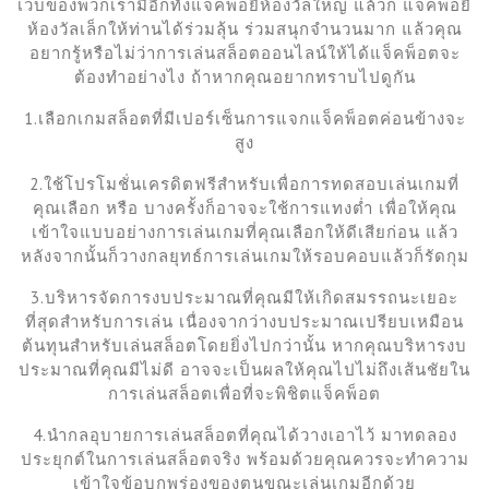
เว็บของพวกเรามีอีกทั้งแจ็คพ็อยี่ห้องวัลใหญ่ แล้วก็ แจ็คพ็อยี่
ห้องวัลเล็กให้ท่านได้ร่วมลุ้น ร่วมสนุกจำนวนมาก แล้วคุณ
อยากรู้หรือไม่ว่าการเล่นสล็อตออนไลน์ให้ได้แจ็คพ็อตจะ
ต้องทำอย่างไง ถ้าหากคุณอยากทราบไปดูกัน
1.เลือกเกมสล็อตที่มีเปอร์เซ็นการแจกแจ็คพ็อตค่อนข้างจะ
สูง
2.ใช้โปรโมชั่นเครดิตฟรีสำหรับเพื่อการทดสอบเล่นเกมที่
คุณเลือก หรือ บางครั้งก็อาจจะใช้การแทงต่ำ เพื่อให้คุณ
เข้าใจแบบอย่างการเล่นเกมที่คุณเลือกให้ดีเสียก่อน แล้ว
หลังจากนั้นก็วางกลยุทธ์การเล่นเกมให้รอบคอบแล้วก็รัดกุม
3.บริหารจัดการงบประมาณที่คุณมีให้เกิดสมรรถนะเยอะ
ที่สุดสำหรับการเล่น เนื่องจากว่างบประมาณเปรียบเหมือน
ต้นทุนสำหรับเล่นสล็อตโดยยิ่งไปกว่านั้น หากคุณบริหารงบ
ประมาณที่คุณมีไม่ดี อาจจะเป็นผลให้คุณไปไม่ถึงเส้นชัยใน
การเล่นสล็อตเพื่อที่จะพิชิตแจ็คพ็อต
4.นำกลอุบายการเล่นสล็อตที่คุณได้วางเอาไว้ มาทดลอง
ประยุกต์ในการเล่นสล็อตจริง พร้อมด้วยคุณควรจะทำความ
เข้าใจข้อบกพร่องของตนขณะเล่นเกมอีกด้วย