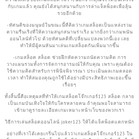
กับเกมแล้ว คุณยังได้สนุกสนานกับการล่าแจ็คพ็อตเพื่อลุ้น
รวยอีกด้วย
-ทัศนติของมนุษย์ในขณะนี้ที่คิดว่าเกมสล็อตเป็นแหล่งรวม
ความรื่นเริงที่ให้ความสนุกสนานร่าเริง มากยิ่งกว่าเกมพนัน
ออนไลน์ทั่วไป ด้วยทัศนคติที่เปลี่ยนแปลงพวกนี้เอง เลย
ทำให้มีผู้คนหันมาเล่นเกมสล็อตกันเพิ่มมากขึ้น
-เกมสล็อต สล็อต ช่วยฝึกหัดความถนัดความคิด การ
วางแผนรวมทั้งการจัดการอารมณ์ให้กับคุณ เพราะคุณต้อง
ใช้ความคิดสำหรับการพินิจพิจารณา ประเมินผลเกมตลอด
เวลา ทำให้สมองคุณถูกใช้ได้อย่างมีประสิทธิภาพเยอะขึ้น
เรื่อยๆ
ทั้งสิ้นนี้คือเหตุผลที่ทำให้เกมสล็อตโจ๊กเกอร์123 สล็อต กลาย
เป็นเกมบันเทิงใจให้กับใครหลายคน ถ้าคุณพอใจสามารถ
เข้ามาดูรายละเอียดเกมเหมาะหน้าเว็บของพวกเรา
วิธีการเล่นสล็อตออนไลน์ joker123 ให้ได้แจ็คพ็อตแตกหนัก
อย่างที่เราได้เคยเกริ่นไปแล้วว่าเกมสล็อตโจ๊กเกอร์123 ใน