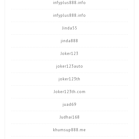
infyplus888.info
infyplus888.info
Jinda55
jinda888
Joker123
joker123auto
joker123th
Joker123th.com
juad69
Judhai168
khumsup888.me