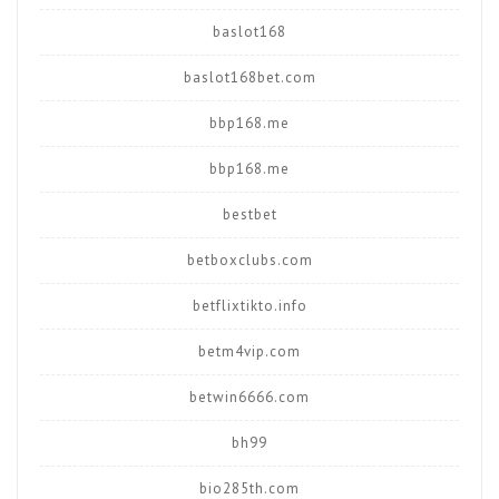
baslot168
baslot168bet.com
bbp168.me
bbp168.me
bestbet
betboxclubs.com
betflixtikto.info
betm4vip.com
betwin6666.com
bh99
bio285th.com