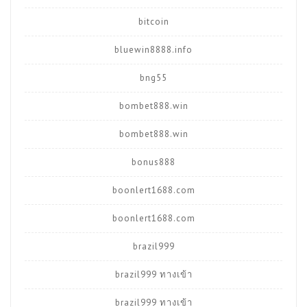
bitcoin
bluewin8888.info
bng55
bombet888.win
bombet888.win
bonus888
boonlert1688.com
boonlert1688.com
brazil999
brazil999 ทางเข้า
brazil999 ทางเข้า