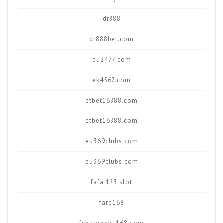
dr888
dr888bet.com
du2477.com
ek4567.com
etbet16888.com
etbet16888.com
eu369clubs.com
eu369clubs.com
fafa 123 slot
faro168
fcharoenkit168.com