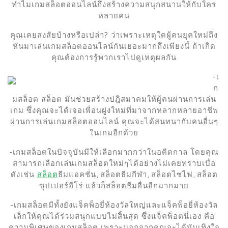
ทำไมเกมสล็อตออนไลน์ถึงสร้างความสนุกสนานให้กับใคร
หลายคน
คุณเคยสงสัยบ้างหรือเปล่า? ว่าเพราะเหตุใดผู้คนยุคใหม่ถึง
หันมาเล่นเกมสล็อตออนไลน์กันเยอะมากถึงเพียงนี้ ถ้าเกิด
คุณต้องการรู้พวกเราไปดูเหตุผลกัน
-เ
ก
มสล็อต สล็อต มันช่วยสร้างปฎิสมาคมให้ผู้คนผ่านการเล่น
เกม ซึ่งคุณจะได้เจอเพื่อนฝูงใหม่ที่มาจากหลากหลายอาชีพ
ผ่านการเล่นเกมสล็อตออนไลน์ คุณจะได้สนทนากับคนอื่นๆ
ในเกมอีกด้วย
-เกมสล็อตในปัจจุบันมีให้เลือกมากกว่าในอดีตกาล โดยคุณ
สามารถเลือกเล่นเกมสล็อตใหม่ๆได้อย่างไม่เคยทราบเบื่อ
ดังเช่น
สล็อต
ธีมแอคชั่น, สล็อตธีมกีฬา, สล็อตไซไฟ, สล็อต
ซุปเปอร์ฮีโร่ แล้วก็สล็อตธีมอื่นอีกมากมาย
-เกมสล็อตมีทั้งยังแจ็คพ็อยี่ห้องวัลใหญ่และแจ็คพ็อยี่ห้องวัล
เล็กให้คุณได้ร่วมสนุกแบบไม่สิ้นสุด ซึ่งแจ็คพ็อตนี่เอง คือ
ความพิเศษของเกมสล็อต เพราะนอกจากคุณจะได้บันเทิงใจ