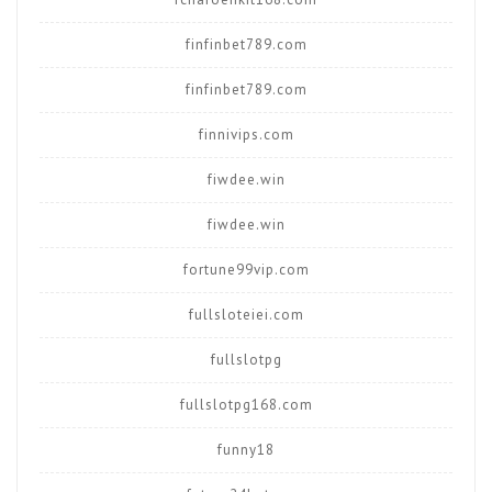
finfinbet789.com
finfinbet789.com
finnivips.com
fiwdee.win
fiwdee.win
fortune99vip.com
fullsloteiei.com
fullslotpg
fullslotpg168.com
funny18