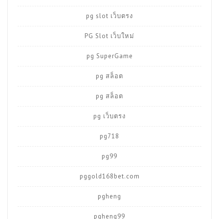
pg slot เว็บตรง
PG Slot เว็บใหม่
pg SuperGame
pg สล็อต
pg สล็อต
pg เว็บตรง
pg718
pg99
pggold168bet.com
pgheng
pgheng99