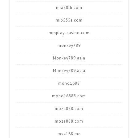
mia88th.com
mib555s.com
mmplay-casino.com
monkey789
Monkey789.asia
Monkey789.asia
mono1688
mono16888.com
moza888.com
moza888.com
msx168.me