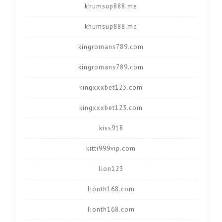
khumsup888.me
khumsup888.me
kingromans789.com
kingromans789.com
kingxxxbet123.com
kingxxxbet123.com
kiss918
kitti999vip.com
lion123
lionth168.com
lionth168.com