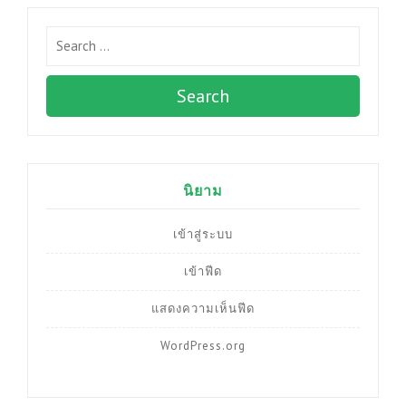
Search
นิยาม
เข้าสู่ระบบ
เข้าฟีด
แสดงความเห็นฟีด
WordPress.org