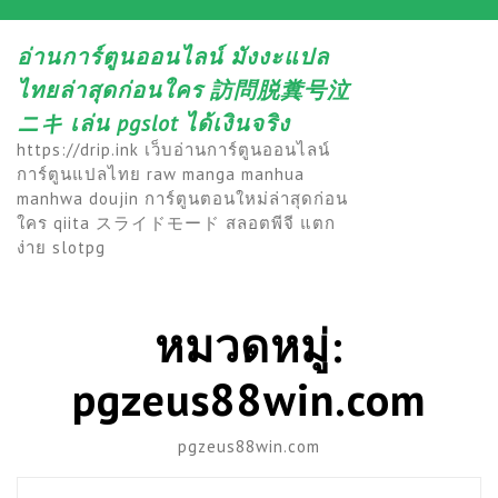
Skip
to
อ่านการ์ตูนออนไลน์ มังงะแปล
content
ไทยล่าสุดก่อนใคร 訪問脱糞号泣
ニキ เล่น pgslot ได้เงินจริง
https://drip.ink เว็บอ่านการ์ตูนออนไลน์
การ์ตูนแปลไทย raw manga manhua
manhwa doujin การ์ตูนตอนใหม่ล่าสุดก่อน
ใคร qiita スライドモード สลอตพีจี แตก
ง่าย slotpg
หมวดหมู่:
pgzeus88win.com
pgzeus88win.com