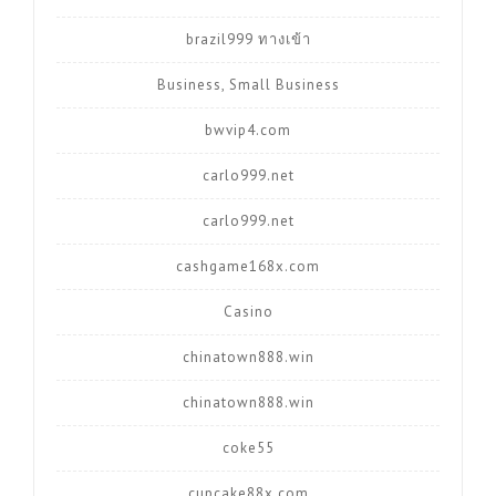
brazil999 ทางเข้า
Business, Small Business
bwvip4.com
carlo999.net
carlo999.net
cashgame168x.com
Casino
chinatown888.win
chinatown888.win
coke55
cupcake88x.com