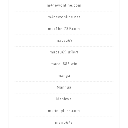
m4newonline.com
m4newonline.net
mac1bet789.com
macau69
macau69 สมัคร
macau888.win
manga
Manhua
Manhwa
marinapluss.com
mario678