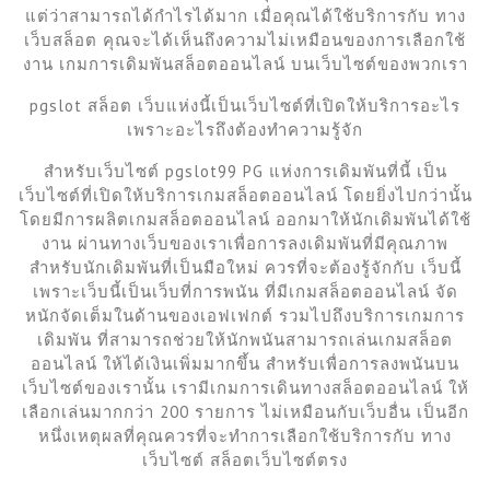
แต่ว่าสามารถได้กำไรได้มาก เมื่อคุณได้ใช้บริการกับ ทาง
เว็บสล็อต คุณจะได้เห็นถึงความไม่เหมือนของการเลือกใช้
งาน เกมการเดิมพันสล็อตออนไลน์ บนเว็บไซต์ของพวกเรา
pgslot สล็อต เว็บแห่งนี้เป็นเว็บไซต์ที่เปิดให้บริการอะไร
เพราะอะไรถึงต้องทำความรู้จัก
สำหรับเว็บไซต์ pgslot99 PG แห่งการเดิมพันที่นี้ เป็น
เว็บไซต์ที่เปิดให้บริการเกมสล็อตออนไลน์ โดยยิ่งไปกว่านั้น
โดยมีการผลิตเกมสล็อตออนไลน์ ออกมาให้นักเดิมพันได้ใช้
งาน ผ่านทางเว็บของเราเพื่อการลงเดิมพันที่มีคุณภาพ
สำหรับนักเดิมพันที่เป็นมือใหม่ ควรที่จะต้องรู้จักกับ เว็บนี้
เพราะเว็บนี้เป็นเว็บที่การพนัน ที่มีเกมสล็อตออนไลน์ จัด
หนักจัดเต็มในด้านของเอฟเฟกต์ รวมไปถึงบริการเกมการ
เดิมพัน ที่สามารถช่วยให้นักพนันสามารถเล่นเกมสล็อต
ออนไลน์ ให้ได้เงินเพิ่มมากขึ้น สำหรับเพื่อการลงพนันบน
เว็บไซต์ของเรานั้น เรามีเกมการเดินทางสล็อตออนไลน์ ให้
เลือกเล่นมากกว่า 200 รายการ ไม่เหมือนกับเว็บอื่น เป็นอีก
หนึ่งเหตุผลที่คุณควรที่จะทำการเลือกใช้บริการกับ ทาง
เว็บไซต์ สล็อตเว็บไซต์ตรง