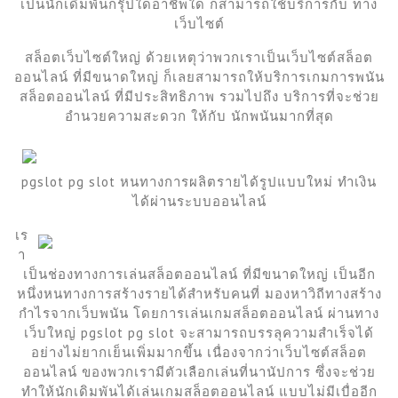
เป็นนักเดิมพันกรุ๊ปใดอาชีพใด ก็สามารถใช้บริการกับ ทาง
เว็บไซต์
สล็อตเว็บไซต์ใหญ่ ด้วยเหตุว่าพวกเราเป็นเว็บไซต์สล็อต
ออนไลน์ ที่มีขนาดใหญ่ ก็เลยสามารถให้บริการเกมการพนัน
สล็อตออนไลน์ ที่มีประสิทธิภาพ รวมไปถึง บริการที่จะช่วย
อำนวยความสะดวก ให้กับ นักพนันมากที่สุด
pgslot pg slot หนทางการผลิตรายได้รูปแบบใหม่ ทำเงิน
ได้ผ่านระบบออนไลน์
เร
า
เป็นช่องทางการเล่นสล็อตออนไลน์ ที่มีขนาดใหญ่ เป็นอีก
หนึ่งหนทางการสร้างรายได้สำหรับคนที่ มองหาวิถีทางสร้าง
กำไรจากเว็บพนัน โดยการเล่นเกมสล็อตออนไลน์ ผ่านทาง
เว็บใหญ่ pgslot pg slot จะสามารถบรรลุความสำเร็จได้
อย่างไม่ยากเย็นเพิ่มมากขึ้น เนื่องจากว่าเว็บไซต์สล็อต
ออนไลน์ ของพวกเรามีตัวเลือกเล่นที่นานัปการ ซึ่งจะช่วย
ทำให้นักเดิมพันได้เล่นเกมสล็อตออนไลน์ แบบไม่มีเบื่ออีก