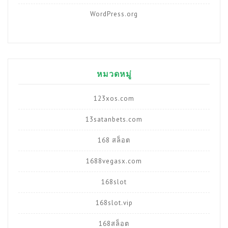
WordPress.org
หมวดหมู่
123xos.com
13satanbets.com
168 สล็อต
1688vegasx.com
168slot
168slot.vip
168สล็อต