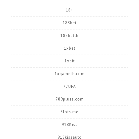
18+
188bet
188betth
1xbet
1xbit
1xgameth.com
77UFA
789pluss.com
8lots.me
918Kiss
918kissauto