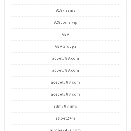
918kissme
928coins.vip
ABA
ABAGroup2
abbet789.com
abbet789.com
acebet789.com
acebet789.com
adm789.info
allbet24hr
allone745s.com