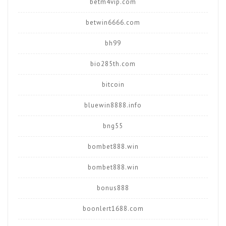
betm4vip.com
betwin6666.com
bh99
bio285th.com
bitcoin
bluewin8888.info
bng55
bombet888.win
bombet888.win
bonus888
boonlert1688.com