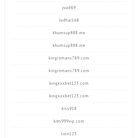
juad69
Judhai168
khumsup888.me
khumsup888.me
kingromans789.com
kingromans789.com
kingxxxbet123.com
kingxxxbet123.com
kiss918
kitti999vip.com
lion123