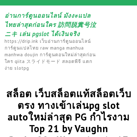
Skip
to
อ่านการ์ตูนออนไลน์ มังงะแปล
content
ไทยล่าสุดก่อนใคร 訪問脱糞号泣
ニキ เล่น pgslot ได้เงินจริง
https://drip.ink เว็บอ่านการ์ตูนออนไลน์
การ์ตูนแปลไทย raw manga manhua
manhwa doujin การ์ตูนตอนใหม่ล่าสุดก่อน
ใคร qiita スライドモード สลอตพีจี แตก
ง่าย slotpg
สล็อต เว็บสล็อตแท้สล็อตเว็บ
ตรง ทางเข้าเล่นpg slot
autoใหม่ล่าสุด PG กำไรงาม
Top 21 by Vaughn