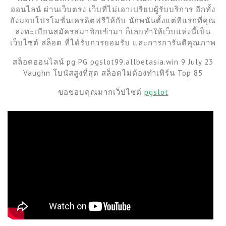
ออนไลน์ ผ่านเว็บตรง เว็บที่ไม่เอาเปรียบผู้รับบริการ อีกทั้ง
ยังมอบโปรโมชั่นเครดิตฟรีให้กับ นักพนันตั้งแต่ทีแรกที่คุณ
ลงทะเบียนสมัครสมาชิกเข้ามา ก็เลยทำให้เว็บแห่งนี้เป็น
เว็บไซต์ สล็อต ที่ได้รับการยอมรับ และการการันตีคุณภาพ
สล็อตออนไลน์ pg PG pgslot99.allbetasia.win 9 July 23
Vaughn โบนัสสูงที่สุด สล็อตไม่ต้องทำเทิร์น Top 85
ขอขอบคุณมากเว็ปไซต์
pgslot