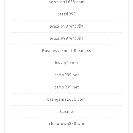
boonlert1688.com
brazil999
brazil999 ทางเข้า
brazil999 ทางเข้า
Business, Small Business
bwvip4.com
carlo999.net
carlo999.net
cashgame168x.com
Casino
chinatown888.win