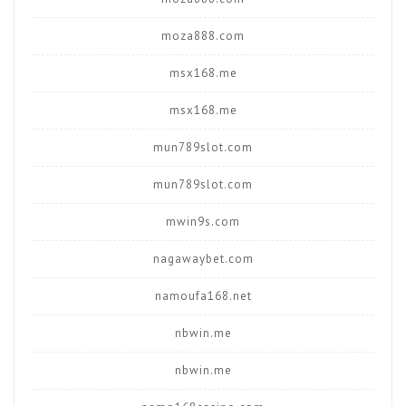
moza888.com
msx168.me
msx168.me
mun789slot.com
mun789slot.com
mwin9s.com
nagawaybet.com
namoufa168.net
nbwin.me
nbwin.me