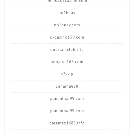
nemo168casino.com
no1huay
no1huay.com
okcasino159.com
onesiamclub.site
onoplus168.com
p2vvip
panama888
pananthai99.com
pananthai99.com
paramax1688.info