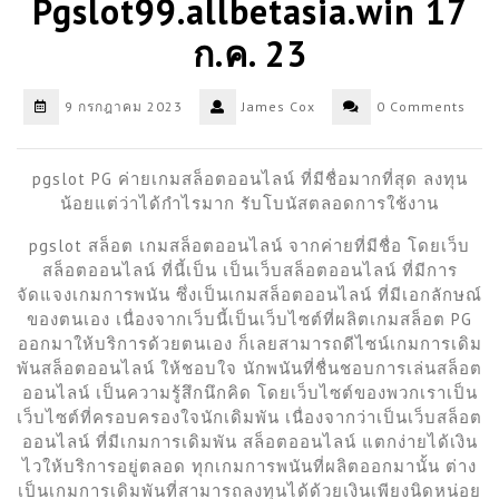
Pgslot99.allbetasia.win 17
ก.ค. 23
9 กรกฎาคม 2023
James Cox
0 Comments
pgslot PG ค่ายเกมสล็อตออนไลน์ ที่มีชื่อมากที่สุด ลงทุน
น้อยแต่ว่าได้กำไรมาก รับโบนัสตลอดการใช้งาน
pgslot สล็อต เกมสล็อตออนไลน์ จากค่ายที่มีชื่อ โดยเว็บ
สล็อตออนไลน์ ที่นี้เป็น เป็นเว็บสล็อตออนไลน์ ที่มีการ
จัดแจงเกมการพนัน ซึ่งเป็นเกมสล็อตออนไลน์ ที่มีเอกลักษณ์
ของตนเอง เนื่องจากเว็บนี้เป็นเว็บไซต์ที่ผลิตเกมสล็อต PG
ออกมาให้บริการด้วยตนเอง ก็เลยสามารถดีไซน์เกมการเดิม
พันสล็อตออนไลน์ ให้ชอบใจ นักพนันที่ชื่นชอบการเล่นสล็อต
ออนไลน์ เป็นความรู้สึกนึกคิด โดยเว็บไซต์ของพวกเราเป็น
เว็บไซต์ที่ครอบครองใจนักเดิมพัน เนื่องจากว่าเป็นเว็บสล็อต
ออนไลน์ ที่มีเกมการเดิมพัน สล็อตออนไลน์ แตกง่ายได้เงิน
ไวให้บริการอยู่ตลอด ทุกเกมการพนันที่ผลิตออกมานั้น ต่าง
เป็นเกมการเดิมพันที่สามารถลงทุนได้ด้วยเงินเพียงนิดหน่อย