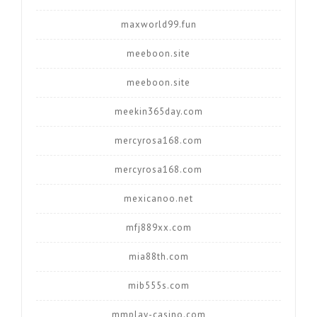
maxworld99.fun
meeboon.site
meeboon.site
meekin365day.com
mercyrosa168.com
mercyrosa168.com
mexicanoo.net
mfj889xx.com
mia88th.com
mib555s.com
mmplay-casino.com