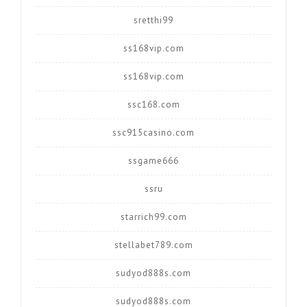
sretthi99
ss168vip.com
ss168vip.com
ssc168.com
ssc915casino.com
ssgame666
ssru
starrich99.com
stellabet789.com
sudyod888s.com
sudyod888s.com