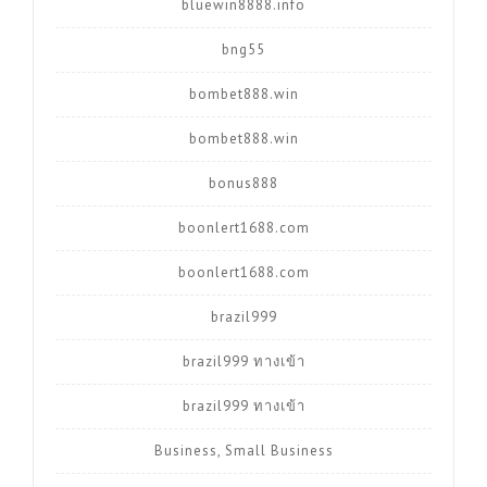
bluewin8888.info
bng55
bombet888.win
bombet888.win
bonus888
boonlert1688.com
boonlert1688.com
brazil999
brazil999 ทางเข้า
brazil999 ทางเข้า
Business, Small Business