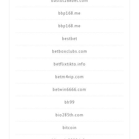
baslot168bet.com
bbp168.me
bbp168.me
bestbet
betboxclubs.com
betflixtikto.info
betm4vip.com
betwin6666.com
bh99
bio285th.com
bitcoin