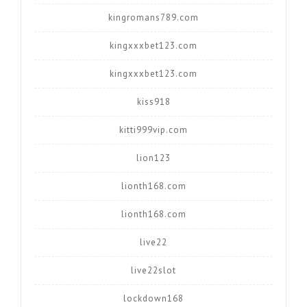
kingromans789.com
kingxxxbet123.com
kingxxxbet123.com
kiss918
kitti999vip.com
lion123
lionth168.com
lionth168.com
live22
live22slot
lockdown168