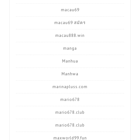
macau69
macau69 สมัคร
macau888.win
manga
Manhua
Manhwa
marinapluss.com
mario678
mario678.club
mario678.club
maxworld99.fun