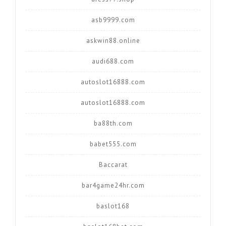
asb9999.com
askwin88.online
audi688.com
autoslot16888.com
autoslot16888.com
ba88th.com
babet555.com
Baccarat
bar4game24hr.com
baslot168