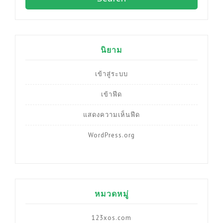
นิยาม
เข้าสู่ระบบ
เข้าฟีด
แสดงความเห็นฟีด
WordPress.org
หมวดหมู่
123xos.com