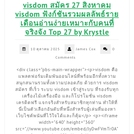
visdom สมัคร 27 สิงหาคม
visdom ฟังก์ชันรวมผลลัพธ์ราย
เดือนอ่านง่ายเหมาะกับคนที่
จริงจัง Top 27 by Krystle
10 ตุลาคม 2025
James Cox
0
Comments
<div class="pbs-main-wrapper"><p>visdom คือ
แพลตฟอร์มเดิมพันออนไลน์ที่พร้อมอีกทั้งความ
สนุกสนานรวมทั้งความปลอดภัย ด้วยการ visdom
สมัคร ที่เร็ว ระบบ visdom เข้าสู่ระบบ ที่รองรับทุก
เครื่องไม้เครื่องมือ และก็โปรโมชั่น visdom
เครดิตฟรี แจกจริงสำหรับสมาชิกทุกท่าน ทำให้ที่
นี่เป็นตัวเลือกอันดับที่หนึ่งสำหรับผู้เล่นที่มองหา
เว็บไซต์พนันที่ไว้ใจได้และก็คุ้ม</p> <p><iframe
width="640" height="360"
src="//www.youtube.com/embed/JyDwFVmTr0A"