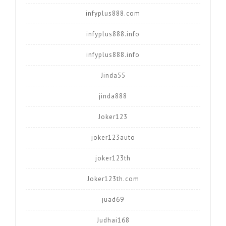
infyplus888.com
infyplus888.info
infyplus888.info
Jinda55
jinda888
Joker123
joker123auto
joker123th
Joker123th.com
juad69
Judhai168