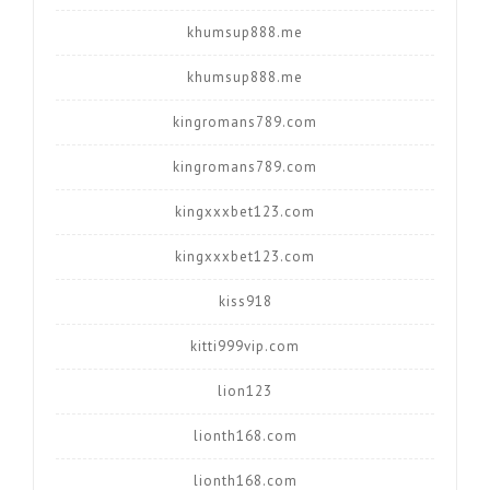
khumsup888.me
khumsup888.me
kingromans789.com
kingromans789.com
kingxxxbet123.com
kingxxxbet123.com
kiss918
kitti999vip.com
lion123
lionth168.com
lionth168.com