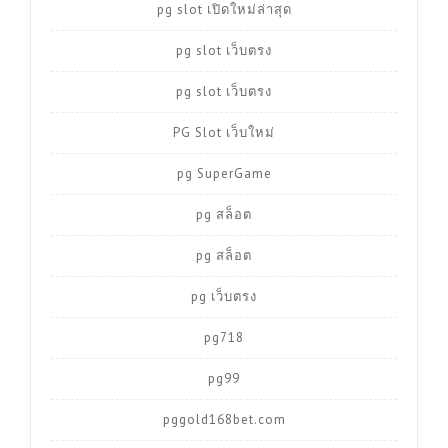
pg slot เปิดใหม่ล่าสุด
pg slot เว็บตรง
pg slot เว็บตรง
PG Slot เว็บใหม่
pg SuperGame
pg สล็อต
pg สล็อต
pg เว็บตรง
pg718
pg99
pggold168bet.com