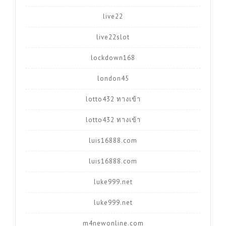
live22
live22slot
lockdown168
london45
lotto432 ทางเข้า
lotto432 ทางเข้า
luis16888.com
luis16888.com
luke999.net
luke999.net
m4newonline.com