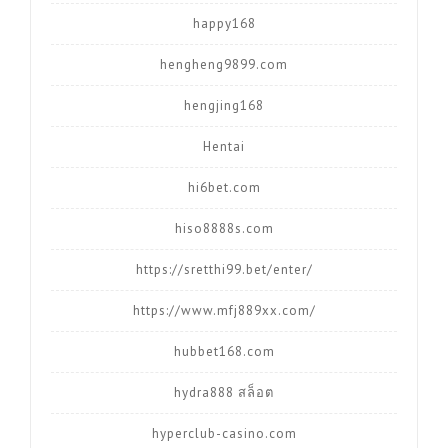
happy168
hengheng9899.com
hengjing168
Hentai
hi6bet.com
hiso8888s.com
https://sretthi99.bet/enter/
https://www.mfj889xx.com/
hubbet168.com
hydra888 สล็อต
hyperclub-casino.com