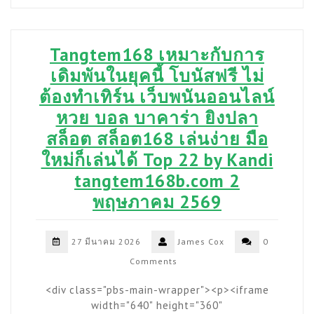
Tangtem168 เหมาะกับการ
เดิมพันในยุคนี้ โบนัสฟรี ไม่
ต้องทำเทิร์น เว็บพนันออนไลน์
หวย บอล บาคาร่า ยิงปลา
สล็อต สล็อต168 เล่นง่าย มือ
ใหม่ก็เล่นได้ Top 22 by Kandi
tangtem168b.com 2
พฤษภาคม 2569
27 มีนาคม 2026
James Cox
0
Comments
<div class="pbs-main-wrapper"><p><iframe
width="640" height="360"