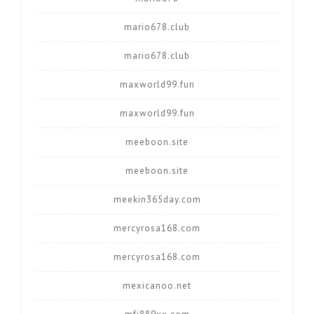
mario678.club
mario678.club
maxworld99.fun
maxworld99.fun
meeboon.site
meeboon.site
meekin365day.com
mercyrosa168.com
mercyrosa168.com
mexicanoo.net