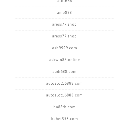
alot666
amb888
aress77.shop
aress77.shop
asb9999.com
askwin88.online
audi688.com
autoslot16888.com
autoslot16888.com
ba88th.com
babet555.com