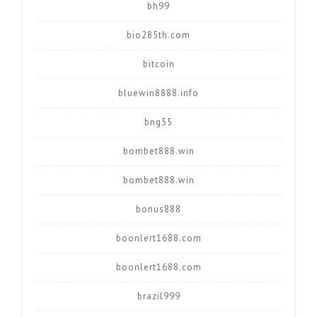
bh99
bio285th.com
bitcoin
bluewin8888.info
bng55
bombet888.win
bombet888.win
bonus888
boonlert1688.com
boonlert1688.com
brazil999