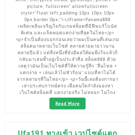
picture; fullscreen" allowfullscreen
style="float:left;padding:10px 10px 10px
0px;border:0px;"></iframe>Panama888
เพลิดเพลินเจริญใจกับเกมสล็อตที่มีฟีพบร์โบนัส
พิเศษ และแจ็คพอตแตกง่ายที่สุดในไทย</p>
<p>จำเป็นต้องบอกก่อนเลยว่าผมเป็นคนที่เล่นเกม
สล็อตมาหลายเว็บไซต์ หลายค่ายมายาวนาน
หลายปีแล้ว แต่สิ่งหนึ่งที่ยังมีผลให้ผมพึงใจแล้วก็
กลับมาเล่นซ้ำอยู่เป็นประจำคือ สล็อต888 ด้วย
เหตุว่ามันเป็นเว็บไซต์ที่ให้ความรู้สึก “ลื่นไหล +
แตกง่าย + เล่นแล้วไม่หัวร้อน” แบบที่หาไม่ได้
จากหลายๆที่ในไทย</p> <p>วันนี้เลยต้องการมา
เล่าประสบการณ์ตรง เผื่อคนใดกำลังมองหา
เว็บไซต์สล็อตที่ แตกง่ายจริง ไม่หลอก ไม่โกง
Read More
Ufa191 ทางเข้า เวปไซต์แตก