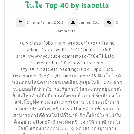
ในใจ Top 40 by Isabella
24 พฤศจิกายน 2025
James Cox
0
Comments
<div class="pbs-main-wrapper"><p><iframe
loading="lazy" width="640" height="360"
src="//www.youtube.com/embed/FfGeTHLzJqI"
frameborder="0" allowfullscreen
style="float:left;padding:10px 10px 10px
0px;border:0px;"></iframe>allone745 คือเว็บไซต์
พนันออนไลน์ครบวงจรยอดนิยมสูงสุดในปี 2025 ด้วย
ระบบออโต้นำสมัย รองรับการใช้แรงงานทุกอุปกรณ์
ทั้งยังโทรศัพท์มือถือรวมทั้งคอมพิวเตอร์ ข้อดีของเว็บ
แห่งนี้อยู่ที่ความง่ายในการใช้งาน ไม่ว่าจะเป็นการ
allone745 สมัคร หรือการ allone745 เข้าระบบ ก็
สามารถทำได้ด้านในไม่กี่วินาที อีกทั้งยังมีโปรโมชั่น
เด็ดอย่าง allone745 เครดิตฟรี แจกให้สมาชิกทุกวัน
โดยไม่ต้องฝากก่อน</p> <p>ด้วยมาตรฐานการ