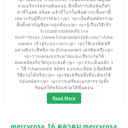
รวมบริการหลายต้นแบบ อีกทั้งการเดิมพันกีฬา
คาสิโนสด สล็อต แล้วก็โปรโมชั่นต่างๆเนื้อหานี้
เหมาะกับผู้ที่ปรารถนา:</p> <p>เริ่มต้นสมัครรวม
ทั้งตั้งค่าบัญชีอย่างถูกต้อง</p> <p>รู้เรื่องวิธีเข้า
ระบบอย่างปลอดภัย (<a
href="https://www.fcharoenkit168.com/">fcha
roenkit เข้าสู่ระบบ</a>)</p> <p>ใช้เครดิตฟรี
อย่างมีประสิทธิภาพ (fcharoenkit เครดิตฟรี)</p>
<p>วางแผนงบประมาณและเลือกเกมให้
สอดคล้องกับวัตถุประสงค์</p> <p>ประเด็นหลัก 1
— วิธี fcharoenkit สมัคร แบบละเอียด (เช็คลิสต์
ใช้งานได้จริง)</p> <p>จัดเตรียมสิ่งที่จะต้องใช้
ก่อนสมัคร</p> <p>การเตรียมเอกสารรวมทั้ง
ข้อมูลให้พร้อมช่วยให้ขั้นตอน
Read More
mercyrosa 16 ตุลาคม mercyrosa