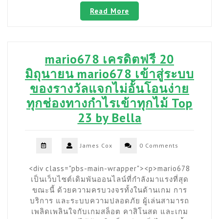
Read More
mario678 เครดิตฟรี 20
มิถุนายน mario678 เข้าสู่ระบบ
ของรางวัลแจกไม่อั้นโอนง่าย
ทุกช่องทางกำไรเข้าทุกไม้ Top
23 by Bella
James Cox
0 Comments
<div class="pbs-main-wrapper"><p>mario678
เป็นเว็บไซต์เดิมพันออนไลน์ที่กำลังมาแรงที่สุด
ขณะนี้ ด้วยความครบวงจรทั้งในด้านเกม การ
บริการ และระบบความปลอดภัย ผู้เล่นสามารถ
เพลิดเพลินใจกับเกมสล็อต คาสิโนสด และเกม