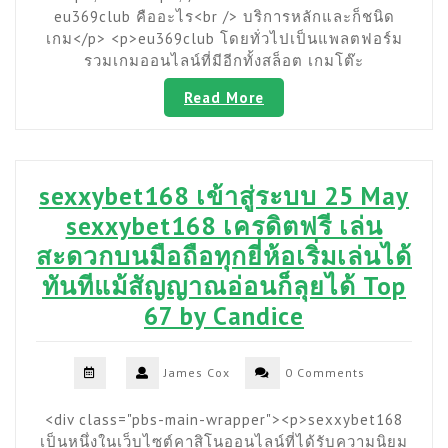
eu369club คืออะไร<br /> บริการหลักและก็ชนิด
เกม</p> <p>eu369club โดยทั่วไปเป็นแพลตฟอร์ม
รวมเกมออนไลน์ที่มีอีกทั้งสล็อต เกมโต๊ะ
Read More
sexxybet168 เข้าสู่ระบบ 25 May
sexxybet168 เครดิตฟรี เล่น
สะดวกบนมือถือทุกยี่ห้อเริ่มเล่นได้
ทันทีแม้สัญญาณอ่อนก็ลุยได้ Top
67 by Candice
James Cox
0 Comments
<div class="pbs-main-wrapper"><p>sexxybet168
เป็นหนึ่งในเว็บไซต์คาสิโนออนไลน์ที่ได้รับความนิยม