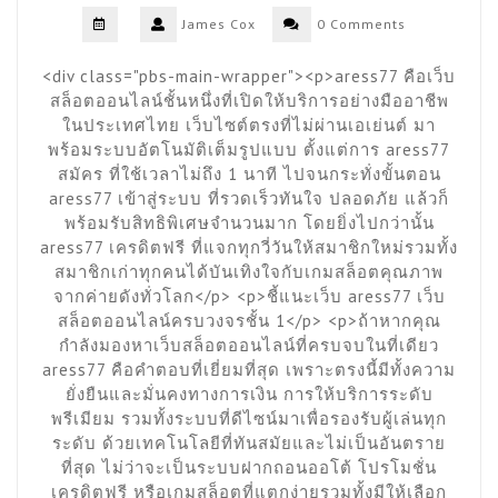
James Cox
0 Comments
<div class="pbs-main-wrapper"><p>aress77 คือเว็บ
สล็อตออนไลน์ชั้นหนึ่งที่เปิดให้บริการอย่างมืออาชีพ
ในประเทศไทย เว็บไซต์ตรงที่ไม่ผ่านเอเย่นต์ มา
พร้อมระบบอัตโนมัติเต็มรูปแบบ ตั้งแต่การ aress77
สมัคร ที่ใช้เวลาไม่ถึง 1 นาที ไปจนกระทั่งขั้นตอน
aress77 เข้าสู่ระบบ ที่รวดเร็วทันใจ ปลอดภัย แล้วก็
พร้อมรับสิทธิพิเศษจำนวนมาก โดยยิ่งไปกว่านั้น
aress77 เครดิตฟรี ที่แจกทุกวี่วันให้สมาชิกใหม่รวมทั้ง
สมาชิกเก่าทุกคนได้บันเทิงใจกับเกมสล็อตคุณภาพ
จากค่ายดังทั่วโลก</p> <p>ชี้แนะเว็บ aress77 เว็บ
สล็อตออนไลน์ครบวงจรชั้น 1</p> <p>ถ้าหากคุณ
กำลังมองหาเว็บสล็อตออนไลน์ที่ครบจบในที่เดียว
aress77 คือคำตอบที่เยี่ยมที่สุด เพราะตรงนี้มีทั้งความ
ยั่งยืนและมั่นคงทางการเงิน การให้บริการระดับ
พรีเมียม รวมทั้งระบบที่ดีไซน์มาเพื่อรองรับผู้เล่นทุก
ระดับ ด้วยเทคโนโลยีที่ทันสมัยและไม่เป็นอันตราย
ที่สุด ไม่ว่าจะเป็นระบบฝากถอนออโต้ โปรโมชั่น
เครดิตฟรี หรือเกมสล็อตที่แตกง่ายรวมทั้งมีให้เลือก