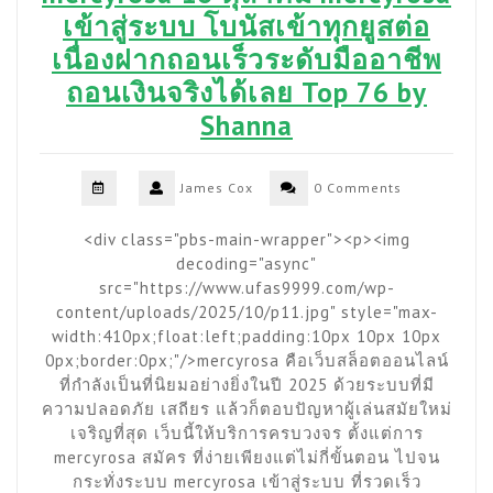
เข้าสู่ระบบ โบนัสเข้าทุกยูสต่อ
เนื่องฝากถอนเร็วระดับมืออาชีพ
ถอนเงินจริงได้เลย Top 76 by
Shanna
James Cox
0 Comments
<div class="pbs-main-wrapper"><p><img
decoding="async"
src="https://www.ufas9999.com/wp-
content/uploads/2025/10/p11.jpg" style="max-
width:410px;float:left;padding:10px 10px 10px
0px;border:0px;"/>mercyrosa คือเว็บสล็อตออนไลน์
ที่กำลังเป็นที่นิยมอย่างยิ่งในปี 2025 ด้วยระบบที่มี
ความปลอดภัย เสถียร แล้วก็ตอบปัญหาผู้เล่นสมัยใหม่
เจริญที่สุด เว็บนี้ให้บริการครบวงจร ตั้งแต่การ
mercyrosa สมัคร ที่ง่ายเพียงแต่ไม่กี่ขั้นตอน ไปจน
กระทั่งระบบ mercyrosa เข้าสู่ระบบ ที่รวดเร็ว