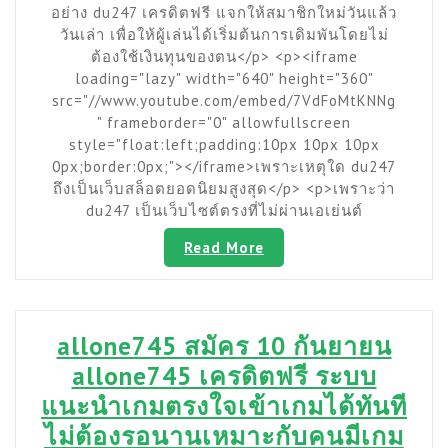
อย่าง du247 เครดิตฟรี แจกให้สมาชิกใหม่วันแล้ว
วันเล่า เพื่อให้ผู้เล่นได้เริ่มต้นการเดิมพันโดยไม่
ต้องใช้เงินทุนของตน</p> <p><iframe
loading="lazy" width="640" height="360"
src="//www.youtube.com/embed/7VdFoMtKNNg
" frameborder="0" allowfullscreen
style="float:left;padding:10px 10px 10px
0px;border:0px;"></iframe>เพราะเหตุใด du247
ถึงเป็นเว็บสล็อตยอดนิยมสูงสุด</p> <p>เพราะว่า
du247 เป็นเว็บไซต์ตรงที่ไม่ผ่านเอเย่นต์
Read More
allone745 สมัคร 10 กันยายน
allone745 เครดิตฟรี ระบบ
แนะนำเกมตรงใจเข้าเกมได้ทันที
ไม่ต้องรอนานเหมาะกับคนมีเกม