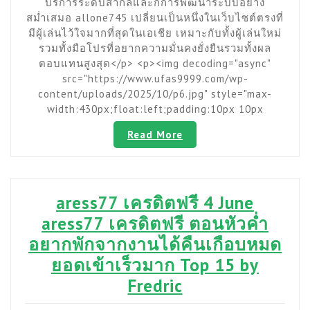
บริการระดับสากลและก็การพัฒนาระบบอย่าง
สม่ำเสมอ allone745 เปลี่ยนเป็นหนึ่งในเว็บไซต์ตรงที่
มีผู้เล่นไว้ใจมากที่สุดในเอเชีย เหมาะกับทั้งผู้เล่นใหม่
รวมทั้งมือโปรที่อยากความมั่นคงยั่งยืนรวมทั้งผล
ตอบแทนสูงสุด</p> <p><img decoding="async"
src="https://www.ufas9999.com/wp-
content/uploads/2025/10/p6.jpg" style="max-
width:430px;float:left;padding:10px 10px
Read More
aress77 เครดิตฟรี 4 June
aress77 เครดิตฟรี ตอนหัวค่ำ
อยากพักจากงานได้คืนเกือบหมด
ยอดเข้าเร็วมาก Top 15 by
Fredric