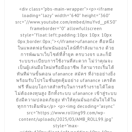
<div class="pbs-main-wrapper"><p><iframe
loading="lazy" width="640" height="360"
src="//www.youtube.com/embed/muYvd__pKS0"
frameborder="0" allowfullscreen
style="float:left;padding:10px 10px 10px
0px;border:0px;"></iframe>ufanance คือหนึ่ง
ในแพลตฟอร์มพนันออนไลน์ที่กำลังมาแรง ด้วย
การพัฒนาเว็บไซต์ที่ล้ำยุค ครบวงจร และก็มี
ระบบระเบียบการใช้งานที่สะดวก ไม่ว่าคุณจะ
เป็นผู้เล่นมือใหม่หรือมืออาชีพ ก็สามารถเริ่มได้
ทันทีผ่านขั้นตอน ufanance สมัคร ที่ง่ายอย่างยิ่ง
พร้อมรับโปรโมชั่นสุดคุ้มอย่าง ufanance เครดิต
ฟรี ที่มอบโอกาสสำหรับในการสร้างรายได้โดย
ไม่ต้องลงทุนสูง อีกทั้งระบบ ufanance เข้าสู่ระบบ
ยังมีความปลอดภัยสูง ทำให้คุณมั่นอกมั่นใจได้ใน
ทุกการเดิมพัน</p> <p><img decoding="async"
src="https://www.rolling99.com/wp-
content/uploads/2025/03/AMB_ROLL99.jpg"
style="max-