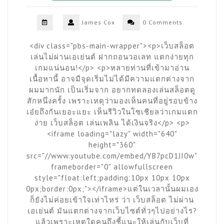
James Cox
0 Comments
<div class="pbs-main-wrapper"><p>เว็บสล็อต
เล่นไม่ผ่านเอเย่นต์ ฝากถอนวอเลท แตกง่ายทุก
เกมแน่นอน!</p> <p>หลายท่านที่เข้ามาอ่าน
เนื้อหานี้ อาจมีจุดเริ่มไม่ได้มีความแตกต่างจาก
ผมมากนัก เป็นเริ่มจาก อยากทดลองเล่นสล็อตดู
สักหนึ่งครั้ง เพราะเหตุว่ามองเห็นคนที่อยู่รอบข้าง
เอ๋ยถึงกันเยอะแยะ เห็นรีวิวในโซเชียลว่าเกมแตก
ง่าย เว็บสล็อต เล่นเพลิน ได้เงินจริง</p> <p>
<iframe loading="lazy" width="640"
height="360"
src="//www.youtube.com/embed/YB7pcD1JI0w"
frameborder="0" allowfullscreen
style="float:left;padding:10px 10px 10px
0px;border:0px;"></iframe>แต่ในเวลานั้นผมเอง
ก็ยังไม่ค่อยเข้าใจเท่าไหร่ ว่า เว็บสล็อต ไม่ผ่าน
เอเย่นต์ มันแตกต่างจากเว็บไซต์ทั่วๆไปอย่างไร?
แล้วเพราะเหตุใดคนถึงชี้แนะให้เล่นกับเว็บที่