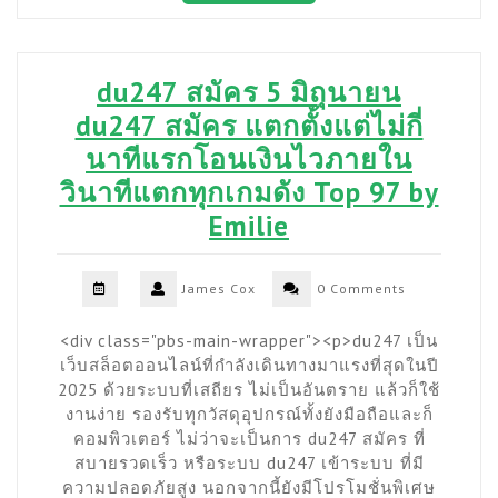
du247 สมัคร 5 มิถุนายน
du247 สมัคร แตกตั้งแต่ไม่กี่
นาทีแรกโอนเงินไวภายใน
วินาทีแตกทุกเกมดัง Top 97 by
Emilie
James Cox
0 Comments
<div class="pbs-main-wrapper"><p>du247 เป็น
เว็บสล็อตออนไลน์ที่กำลังเดินทางมาแรงที่สุดในปี
2025 ด้วยระบบที่เสถียร ไม่เป็นอันตราย แล้วก็ใช้
งานง่าย รองรับทุกวัสดุอุปกรณ์ทั้งยังมือถือและก็
คอมพิวเตอร์ ไม่ว่าจะเป็นการ du247 สมัคร ที่
สบายรวดเร็ว หรือระบบ du247 เข้าระบบ ที่มี
ความปลอดภัยสูง นอกจากนี้ยังมีโปรโมชั่นพิเศษ