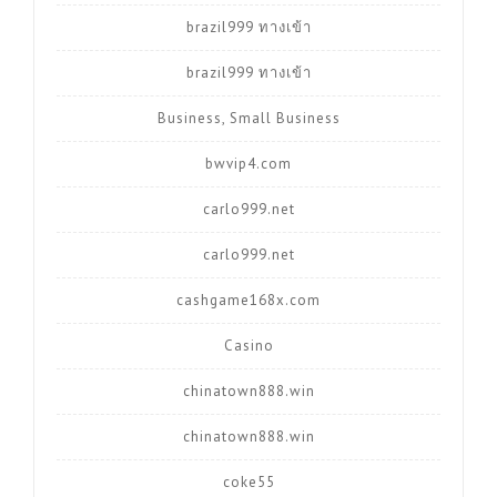
brazil999 ทางเข้า
brazil999 ทางเข้า
Business, Small Business
bwvip4.com
carlo999.net
carlo999.net
cashgame168x.com
Casino
chinatown888.win
chinatown888.win
coke55