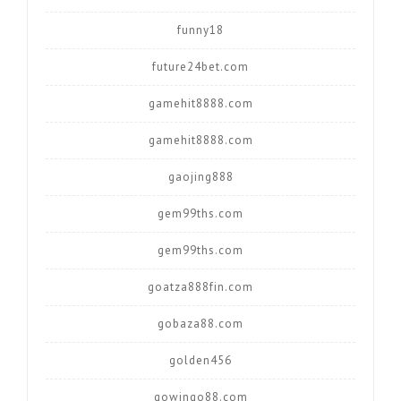
funny18
future24bet.com
gamehit8888.com
gamehit8888.com
gaojing888
gem99ths.com
gem99ths.com
goatza888fin.com
gobaza88.com
golden456
gowingo88.com