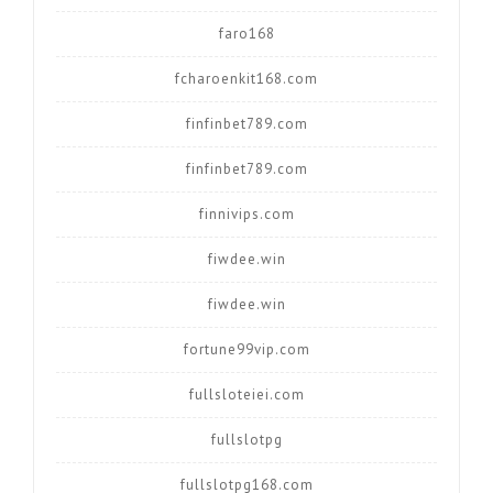
faro168
fcharoenkit168.com
finfinbet789.com
finfinbet789.com
finnivips.com
fiwdee.win
fiwdee.win
fortune99vip.com
fullsloteiei.com
fullslotpg
fullslotpg168.com