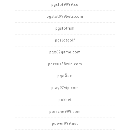
pgslot9999.co
pgslot999bets.com
pgslotfish
pgslotgolf
pgx62game.com
pgzeus88win.com
pgสล็อต
play97vip.com
pokbet
porsche999.com
power999.net