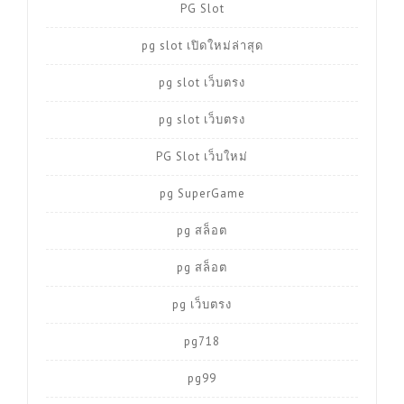
PG Slot
pg slot เปิดใหม่ล่าสุด
pg slot เว็บตรง
pg slot เว็บตรง
PG Slot เว็บใหม่
pg SuperGame
pg สล็อต
pg สล็อต
pg เว็บตรง
pg718
pg99