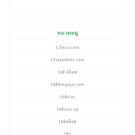
หมวดหมู่
123xos.com
13satanbets.com
168 สล็อต
1688vegasx.com
168slot
168slot.vip
168สล็อต
18+