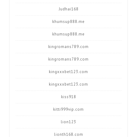
Judhai168
khumsup888.me
khumsup888.me
kingromans789.com
kingromans789.com
kingxxxbet123.com
kingxxxbet123.com
kiss918
kitti999vip.com
lion123
lionth168.com