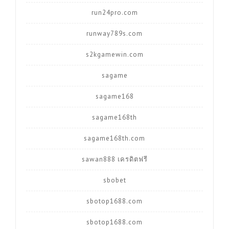
run24pro.com
runway789s.com
s2kgamewin.com
sagame
sagame168
sagame168th
sagame168th.com
sawan888 เครดิตฟรี
sbobet
sbotop1688.com
sbotop1688.com