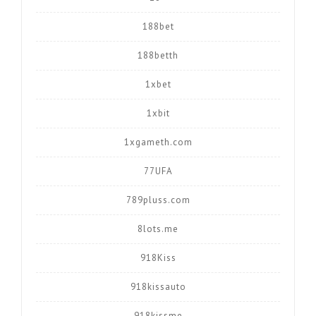
188bet
188betth
1xbet
1xbit
1xgameth.com
77UFA
789pluss.com
8lots.me
918Kiss
918kissauto
918kissme