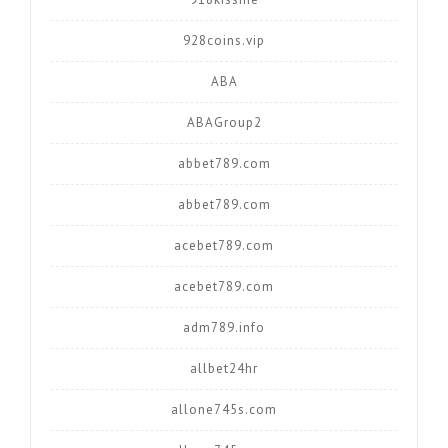
928coins.vip
ABA
ABAGroup2
abbet789.com
abbet789.com
acebet789.com
acebet789.com
adm789.info
allbet24hr
allone745s.com