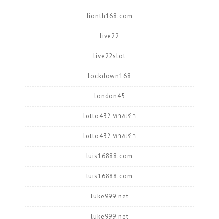
lionth168.com
live22
live22slot
lockdown168
london45
lotto432 ทางเข้า
lotto432 ทางเข้า
luis16888.com
luis16888.com
luke999.net
luke999.net