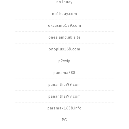
no1huay
no1huay.com
okcasino159.com
onesiamclub.site
onoplus168.com
p2vvip
panama888
pananthai99.com
pananthai99.com
paramax1688.info
PG