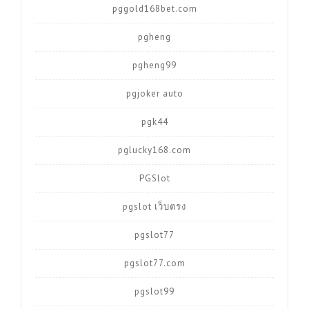
pggold168bet.com
pgheng
pgheng99
pgjoker auto
pgk44
pglucky168.com
PGSlot
pgslot เว็บตรง
pgslot77
pgslot77.com
pgslot99