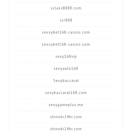
sclass8888.com
scr888
sexxybet168-casino.com
sexxybet168-casino.com
sexy168vip
sexyauto168
Sexybaccarat
sexybaccarat168.com
sexygameplus.me
shinobi24hr.com
shinobi24hr.com