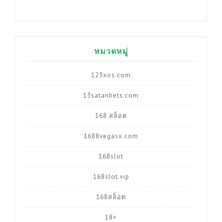
หมวดหมู่
123xos.com
13satanbets.com
168 สล็อต
1688vegasx.com
168slot
168slot.vip
168สล็อต
18+