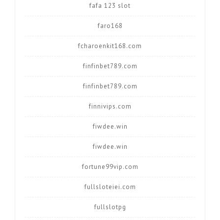
fafa 123 slot
faro168
fcharoenkit168.com
finfinbet789.com
finfinbet789.com
finnivips.com
fiwdee.win
fiwdee.win
fortune99vip.com
fullsloteiei.com
fullslotpg