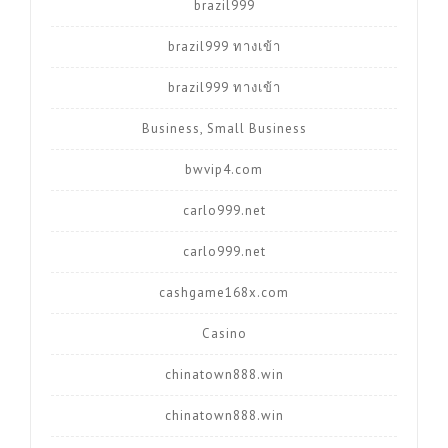
brazil999
brazil999 ทางเข้า
brazil999 ทางเข้า
Business, Small Business
bwvip4.com
carlo999.net
carlo999.net
cashgame168x.com
Casino
chinatown888.win
chinatown888.win