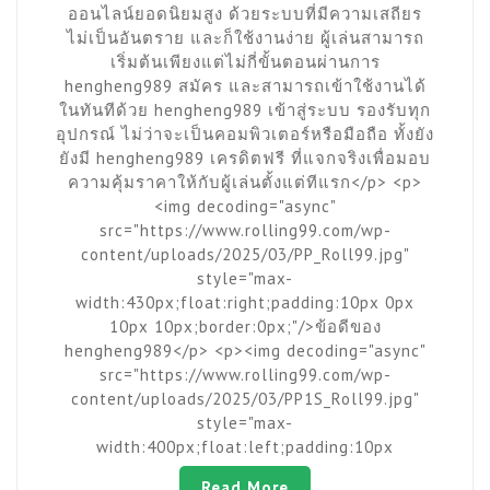
ออนไลน์ยอดนิยมสูง ด้วยระบบที่มีความเสถียร
ไม่เป็นอันตราย และก็ใช้งานง่าย ผู้เล่นสามารถ
เริ่มต้นเพียงแต่ไม่กี่ขั้นตอนผ่านการ
hengheng989 สมัคร และสามารถเข้าใช้งานได้
ในทันทีด้วย hengheng989 เข้าสู่ระบบ รองรับทุก
อุปกรณ์ ไม่ว่าจะเป็นคอมพิวเตอร์หรือมือถือ ทั้งยัง
ยังมี hengheng989 เครดิตฟรี ที่แจกจริงเพื่อมอบ
ความคุ้มราคาให้กับผู้เล่นตั้งแต่ทีแรก</p> <p>
<img decoding="async"
src="https://www.rolling99.com/wp-
content/uploads/2025/03/PP_Roll99.jpg"
style="max-
width:430px;float:right;padding:10px 0px
10px 10px;border:0px;"/>ข้อดีของ
hengheng989</p> <p><img decoding="async"
src="https://www.rolling99.com/wp-
content/uploads/2025/03/PP1S_Roll99.jpg"
style="max-
width:400px;float:left;padding:10px
Read More