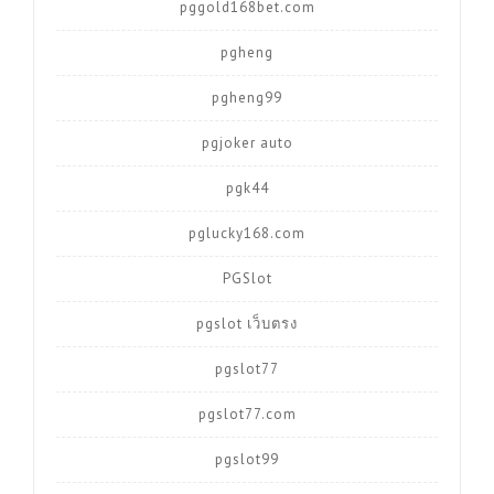
pggold168bet.com
pgheng
pgheng99
pgjoker auto
pgk44
pglucky168.com
PGSlot
pgslot เว็บตรง
pgslot77
pgslot77.com
pgslot99