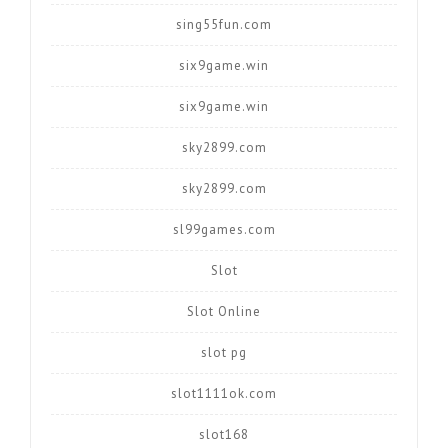
sing55fun.com
six9game.win
six9game.win
sky2899.com
sky2899.com
sl99games.com
Slot
Slot Online
slot pg
slot1111ok.com
slot168