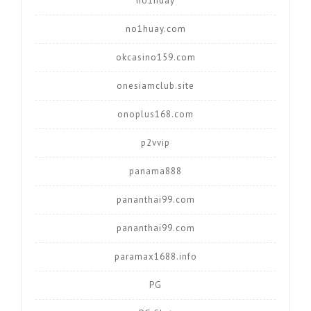
no1huay
no1huay.com
okcasino159.com
onesiamclub.site
onoplus168.com
p2vvip
panama888
pananthai99.com
pananthai99.com
paramax1688.info
PG