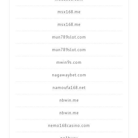
msx168.me
msx168.me
mun789slot.com
mun789slot.com
mwin9s.com
nagawaybet.com
namoufa168.net
nbwin.me
nbwin.me
nemo168casino.com