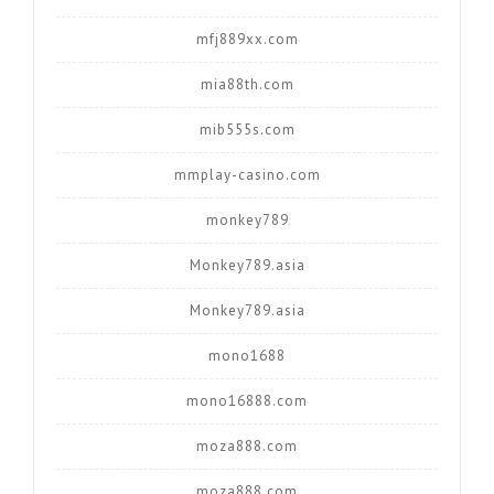
mfj889xx.com
mia88th.com
mib555s.com
mmplay-casino.com
monkey789
Monkey789.asia
Monkey789.asia
mono1688
mono16888.com
moza888.com
moza888.com