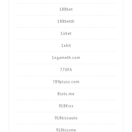
188bet
188betth
1xbet
1xbit
1xgameth.com
77UFA
789pluss.com
8lots.me
918Kiss
918kissauto
918kissme