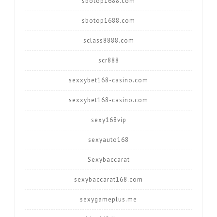
sbotop1688.com
sbotop1688.com
sclass8888.com
scr888
sexxybet168-casino.com
sexxybet168-casino.com
sexy168vip
sexyauto168
Sexybaccarat
sexybaccarat168.com
sexygameplus.me