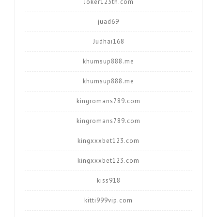
Joker123th.com
juad69
Judhai168
khumsup888.me
khumsup888.me
kingromans789.com
kingromans789.com
kingxxxbet123.com
kingxxxbet123.com
kiss918
kitti999vip.com