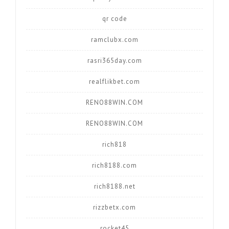
qr code
ramclubx.com
rasri365day.com
realflikbet.com
RENO88WIN.COM
RENO88WIN.COM
rich818
rich8188.com
rich8188.net
rizzbetx.com
rocket45