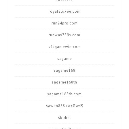
royaleluxee.com
run24pro.com
runway789s.com
s2kgamewin.com
sagame
sagame168
sagame168th
sagame168th.com
sawan888 เครดิตฟรี
sbobet