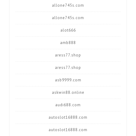
allone745s.com
allone745s.com
alot666
amb888
aress77.shop
aress77.shop
asb9999.com
askwin88.online
audi688.com
autoslot16888.com
autoslot16888.com