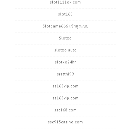
slot1111ok.com
slot168
Slotgame666 เข้าสู่ระบบ
Slotxo
slotxo auto
slotxo24hr
sretthi99
ss168vip.com
ss168vip.com
ssc168.com
ssc915casino.com