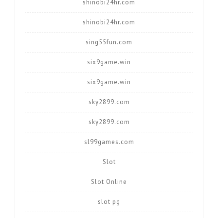
shinobi24hr.com
shinobi24hr.com
sing55fun.com
six9game.win
six9game.win
sky2899.com
sky2899.com
sl99games.com
Slot
Slot Online
slot pg