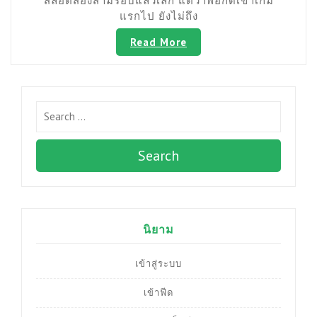
สล็อตสองสามรอบแล้วเลิก แต่ว่าพอกดเข้าเกม
แรกไป ยังไม่ถึง
Read More
Search
นิยาม
เข้าสู่ระบบ
เข้าฟีด