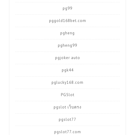
pg99
pggold168bet.com
pgheng
pgheng99
pgjoker auto
pgk44
pglucky168.com
PGSlot
pgslot เว็บตรง
pgslot77
pgslot77.com