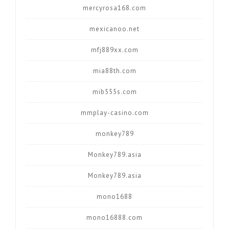
mercyrosa168.com
mexicanoo.net
mfj889xx.com
mia88th.com
mib555s.com
mmplay-casino.com
monkey789
Monkey789.asia
Monkey789.asia
mono1688
mono16888.com