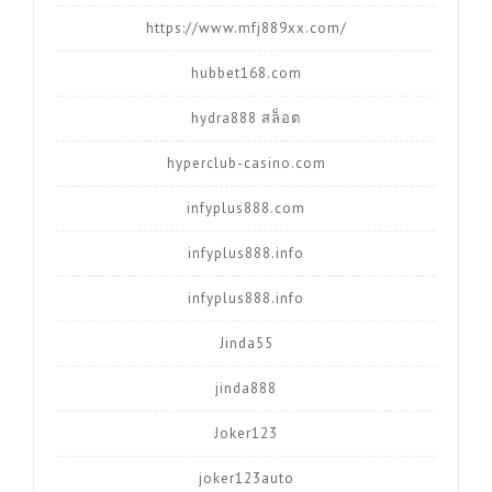
https://www.mfj889xx.com/
hubbet168.com
hydra888 สล็อต
hyperclub-casino.com
infyplus888.com
infyplus888.info
infyplus888.info
Jinda55
jinda888
Joker123
joker123auto