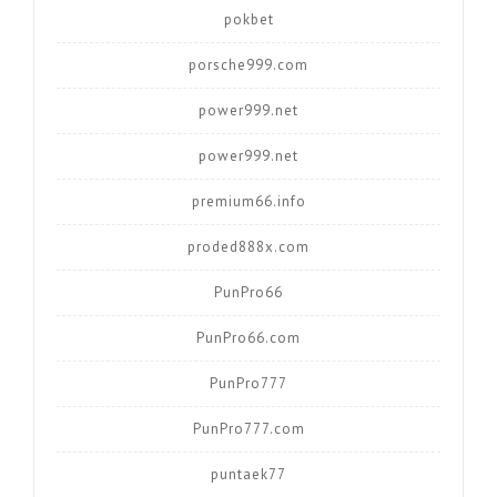
pokbet
porsche999.com
power999.net
power999.net
premium66.info
proded888x.com
PunPro66
PunPro66.com
PunPro777
PunPro777.com
puntaek77