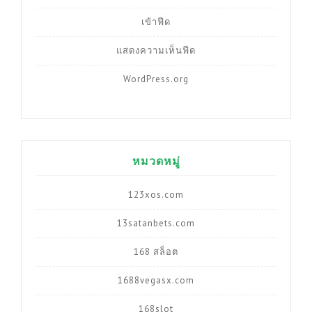
เข้าฟีด
แสดงความเห็นฟีด
WordPress.org
หมวดหมู่
123xos.com
13satanbets.com
168 สล็อต
1688vegasx.com
168slot