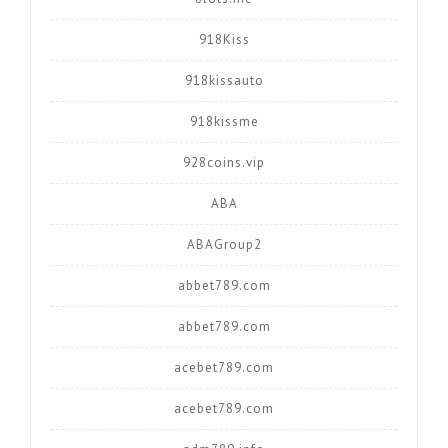
918Kiss
918kissauto
918kissme
928coins.vip
ABA
ABAGroup2
abbet789.com
abbet789.com
acebet789.com
acebet789.com