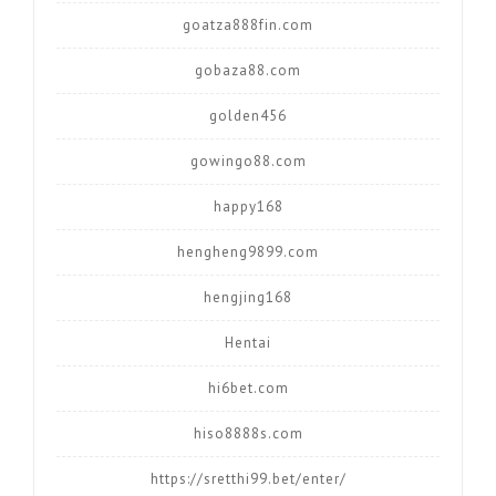
goatza888fin.com
gobaza88.com
golden456
gowingo88.com
happy168
hengheng9899.com
hengjing168
Hentai
hi6bet.com
hiso8888s.com
https://sretthi99.bet/enter/