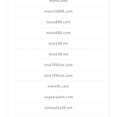
mono1688
mono16888.com
moza888.com
moza888.com
msx168.me
msx168.me
mun789slot.com
mun789slot.com
mwin9s.com
nagawaybet.com
namoufa168.net