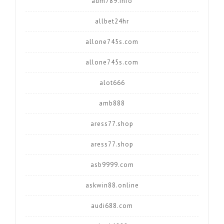
adm789.info
allbet24hr
allone745s.com
allone745s.com
alot666
amb888
aress77.shop
aress77.shop
asb9999.com
askwin88.online
audi688.com