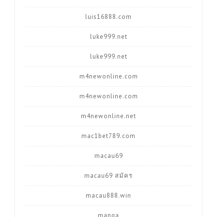
luis16888.com
luke999.net
luke999.net
m4newonline.com
m4newonline.com
m4newonline.net
mac1bet789.com
macau69
macau69 สมัคร
macau888.win
manga