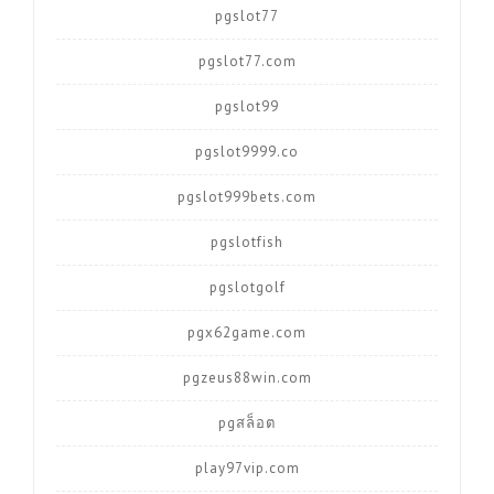
pgslot77
pgslot77.com
pgslot99
pgslot9999.co
pgslot999bets.com
pgslotfish
pgslotgolf
pgx62game.com
pgzeus88win.com
pgสล็อต
play97vip.com