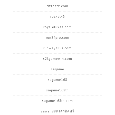
rizzbetx.com
rocket45
royaleluxee.com
run24pro.com
runway789s.com
s2kgamewin.com
sagame
sagame168
sagame168th
sagame168th.com
sawan888 เครดิตฟรี