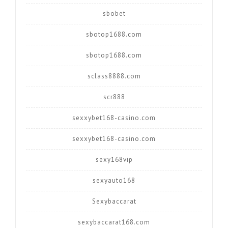
sbobet
sbotop1688.com
sbotop1688.com
sclass8888.com
scr888
sexxybet168-casino.com
sexxybet168-casino.com
sexy168vip
sexyauto168
Sexybaccarat
sexybaccarat168.com