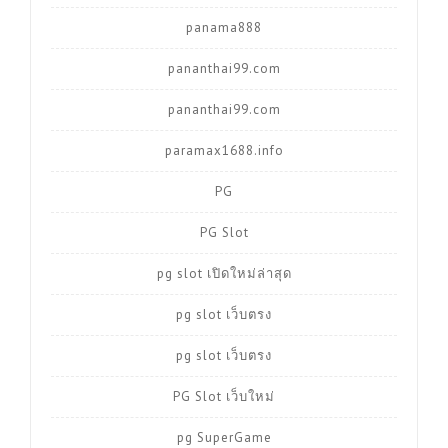
panama888
pananthai99.com
pananthai99.com
paramax1688.info
PG
PG Slot
pg slot เปิดใหม่ล่าสุด
pg slot เว็บตรง
pg slot เว็บตรง
PG Slot เว็บใหม่
pg SuperGame