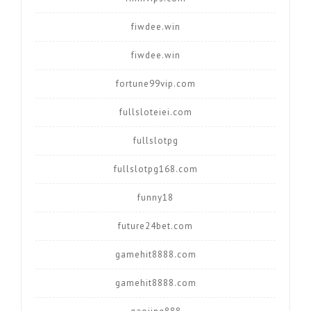
fiwdee.win
fiwdee.win
fortune99vip.com
fullsloteiei.com
fullslotpg
fullslotpg168.com
funny18
future24bet.com
gamehit8888.com
gamehit8888.com