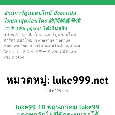
Skip
to
อ่านการ์ตูนออนไลน์ มังงะแปล
content
ไทยล่าสุดก่อนใคร 訪問脱糞号泣
ニキ เล่น pgslot ได้เงินจริง
https://drip.ink เว็บอ่านการ์ตูนออนไลน์
การ์ตูนแปลไทย raw manga manhua
manhwa doujin การ์ตูนตอนใหม่ล่าสุดก่อน
ใคร qiita スライドモード สลอตพีจี แตก
ง่าย slotpg
หมวดหมู่:
luke999.net
luke999.net
luke99 10 พฤษภาคม luke99
แตกทุกวันไม่มีพักระบบออโต้