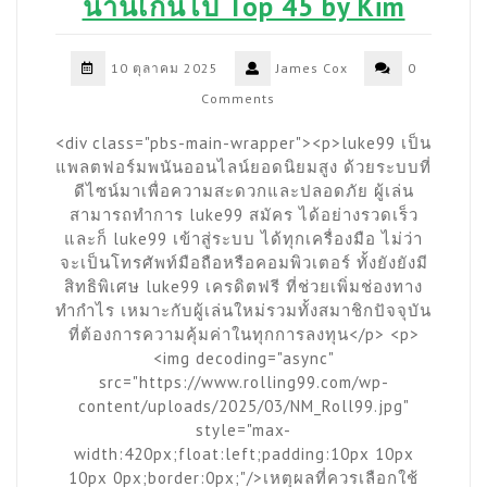
นานเกินไป Top 45 by Kim
10 ตุลาคม 2025
James Cox
0
Comments
<div class="pbs-main-wrapper"><p>luke99 เป็น
แพลตฟอร์มพนันออนไลน์ยอดนิยมสูง ด้วยระบบที่
ดีไซน์มาเพื่อความสะดวกและปลอดภัย ผู้เล่น
สามารถทำการ luke99 สมัคร ได้อย่างรวดเร็ว
และก็ luke99 เข้าสู่ระบบ ได้ทุกเครื่องมือ ไม่ว่า
จะเป็นโทรศัพท์มือถือหรือคอมพิวเตอร์ ทั้งยังยังมี
สิทธิพิเศษ luke99 เครดิตฟรี ที่ช่วยเพิ่มช่องทาง
ทำกำไร เหมาะกับผู้เล่นใหม่รวมทั้งสมาชิกปัจจุบัน
ที่ต้องการความคุ้มค่าในทุกการลงทุน</p> <p>
<img decoding="async"
src="https://www.rolling99.com/wp-
content/uploads/2025/03/NM_Roll99.jpg"
style="max-
width:420px;float:left;padding:10px 10px
10px 0px;border:0px;"/>เหตุผลที่ควรเลือกใช้