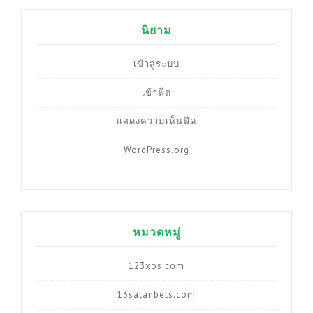
นิยาม
เข้าสู่ระบบ
เข้าฟีด
แสดงความเห็นฟีด
WordPress.org
หมวดหมู่
123xos.com
13satanbets.com