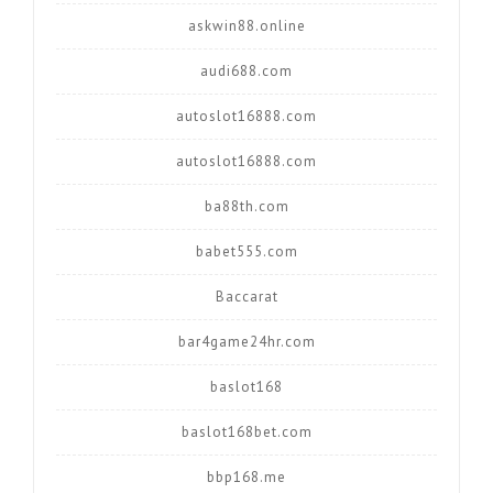
askwin88.online
audi688.com
autoslot16888.com
autoslot16888.com
ba88th.com
babet555.com
Baccarat
bar4game24hr.com
baslot168
baslot168bet.com
bbp168.me