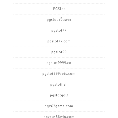
PGSlot
pgslot เว็บตรง
pgslot77
pgslot77.com
pgslot99
pgslot9999.co
pgslot999bets.com
pgslotfish
pgslotgolf
pgx62game.com
pgzeus88win.com