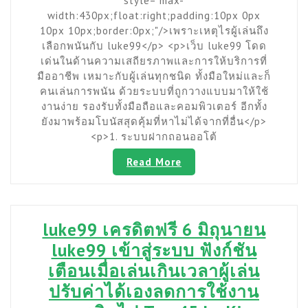
style="max-
width:430px;float:right;padding:10px 0px
10px 10px;border:0px;"/>เพราะเหตุไรผู้เล่นถึง
เลือกพนันกับ luke99</p> <p>เว็บ luke99 โดด
เด่นในด้านความเสถียรภาพและการให้บริการที่
มืออาชีพ เหมาะกับผู้เล่นทุกชนิด ทั้งมือใหม่และก็
คนเล่นการพนัน ด้วยระบบที่ถูกวางแบบมาให้ใช้
งานง่าย รองรับทั้งมือถือและคอมพิวเตอร์ อีกทั้ง
ยังมาพร้อมโบนัสสุดคุ้มที่หาไม่ได้จากที่อื่น</p>
<p>1. ระบบฝากถอนออโต้
Read More
luke99 เครดิตฟรี 6 มิถุนายน
luke99 เข้าสู่ระบบ ฟังก์ชัน
เตือนเมื่อเล่นเกินเวลาผู้เล่น
ปรับค่าได้เองลดการใช้งาน