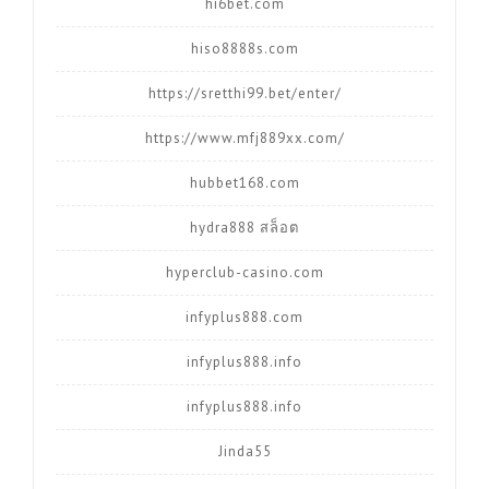
hi6bet.com
hiso8888s.com
https://sretthi99.bet/enter/
https://www.mfj889xx.com/
hubbet168.com
hydra888 สล็อต
hyperclub-casino.com
infyplus888.com
infyplus888.info
infyplus888.info
Jinda55