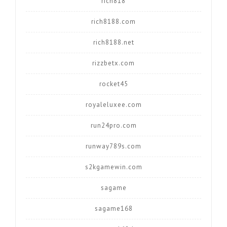
rich818
rich8188.com
rich8188.net
rizzbetx.com
rocket45
royaleluxee.com
run24pro.com
runway789s.com
s2kgamewin.com
sagame
sagame168