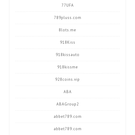
77UFA
789pluss.com
8lots.me
918Kiss
918kissauto
918kissme
928coins.vip
ABA
ABAGroup2
abbet789.com
abbet789.com