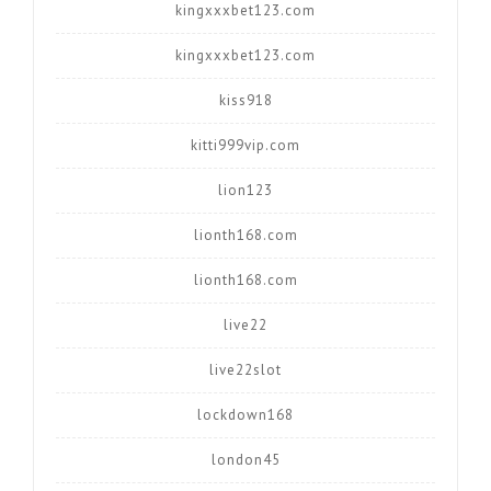
kingxxxbet123.com
kingxxxbet123.com
kiss918
kitti999vip.com
lion123
lionth168.com
lionth168.com
live22
live22slot
lockdown168
london45