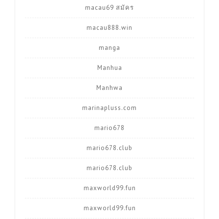
macau69 สมัคร
macau888.win
manga
Manhua
Manhwa
marinapluss.com
mario678
mario678.club
mario678.club
maxworld99.fun
maxworld99.fun