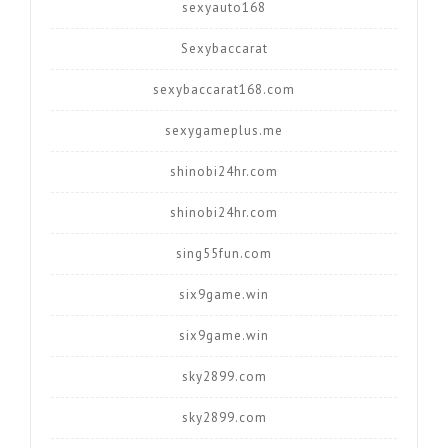
sexyauto168
Sexybaccarat
sexybaccarat168.com
sexygameplus.me
shinobi24hr.com
shinobi24hr.com
sing55fun.com
six9game.win
six9game.win
sky2899.com
sky2899.com