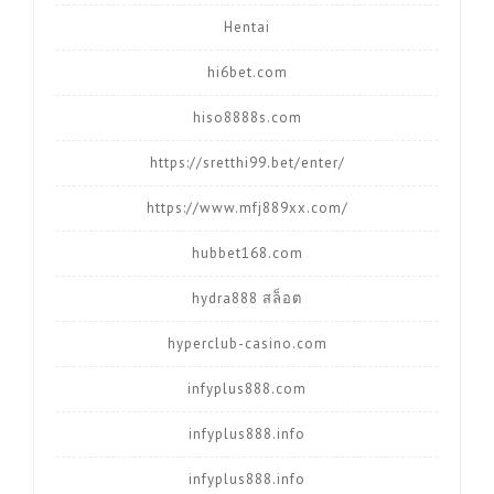
Hentai
hi6bet.com
hiso8888s.com
https://sretthi99.bet/enter/
https://www.mfj889xx.com/
hubbet168.com
hydra888 สล็อต
hyperclub-casino.com
infyplus888.com
infyplus888.info
infyplus888.info