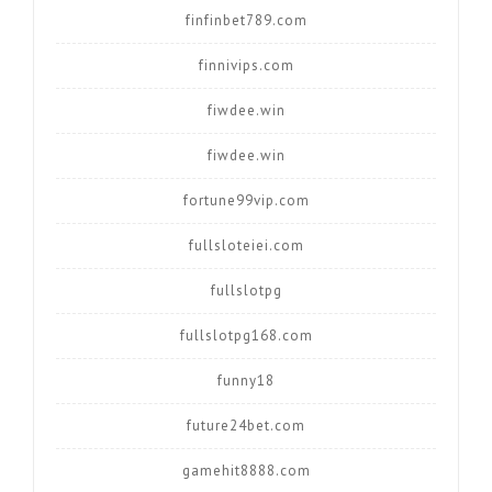
finfinbet789.com
finnivips.com
fiwdee.win
fiwdee.win
fortune99vip.com
fullsloteiei.com
fullslotpg
fullslotpg168.com
funny18
future24bet.com
gamehit8888.com