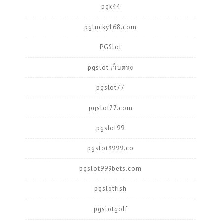
pgk44
pglucky168.com
PGSlot
pgslot เว็บตรง
pgslot77
pgslot77.com
pgslot99
pgslot9999.co
pgslot999bets.com
pgslotfish
pgslotgolf