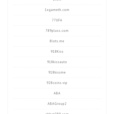
1xgameth.com
77UFA
789pluss.com
8lots.me
918Kiss
918kissauto
918kissme
928coins.vip
ABA
ABAGroup2