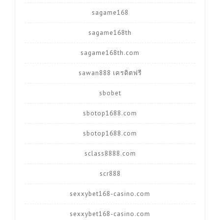
sagame168
sagame168th
sagame168th.com
sawan888 เครดิตฟรี
sbobet
sbotop1688.com
sbotop1688.com
sclass8888.com
scr888
sexxybet168-casino.com
sexxybet168-casino.com