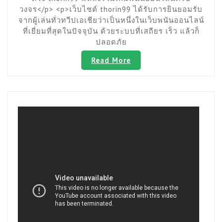
วงจร</p> <p>เว็บไซต์ thorin99 ได้รับการยินยอมรับ
จากผู้เล่นทั่วทวีปเอเชียว่าเป็นหนึ่งในเว็บพนันออนไลน์
ที่เยี่ยมที่สุดในปัจจุบัน ด้วยระบบที่เสถียร เร็ว แล้วก็
ปลอดภัย
Read More