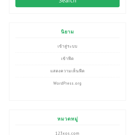
Search
นิยาม
เข้าสู่ระบบ
เข้าฟีด
แสดงความเห็นฟีด
WordPress.org
หมวดหมู่
123xos.com