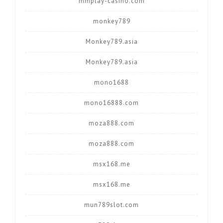
mmplay-casino.com
monkey789
Monkey789.asia
Monkey789.asia
mono1688
mono16888.com
moza888.com
moza888.com
msx168.me
msx168.me
mun789slot.com