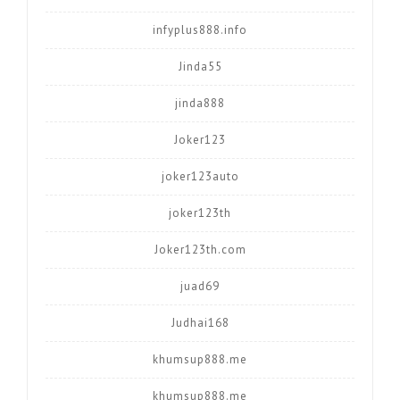
infyplus888.info
Jinda55
jinda888
Joker123
joker123auto
joker123th
Joker123th.com
juad69
Judhai168
khumsup888.me
khumsup888.me