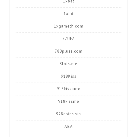
1xbet
1xbit
1xgameth.com
77UFA
789pluss.com
8lots.me
918Kiss
918kissauto
918kissme
928coins.vip
ABA