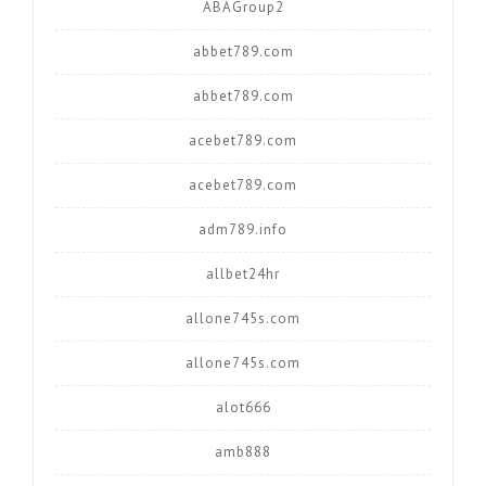
ABAGroup2
abbet789.com
abbet789.com
acebet789.com
acebet789.com
adm789.info
allbet24hr
allone745s.com
allone745s.com
alot666
amb888