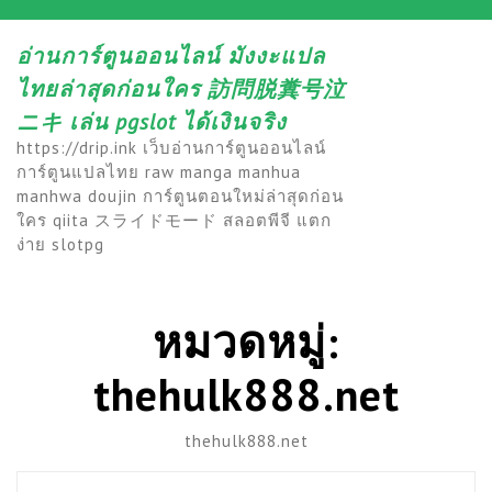
Skip
to
อ่านการ์ตูนออนไลน์ มังงะแปล
content
ไทยล่าสุดก่อนใคร 訪問脱糞号泣
ニキ เล่น pgslot ได้เงินจริง
https://drip.ink เว็บอ่านการ์ตูนออนไลน์
การ์ตูนแปลไทย raw manga manhua
manhwa doujin การ์ตูนตอนใหม่ล่าสุดก่อน
ใคร qiita スライドモード สลอตพีจี แตก
ง่าย slotpg
หมวดหมู่:
thehulk888.net
thehulk888.net