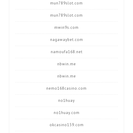
mun789slot.com
mun789slot.com
mwin9s.com
nagawaybet.com
namoufa168.net
nbwin.me
nbwin.me
nemo168casino.com
no1huay
no1huay.com
okcasino159.com