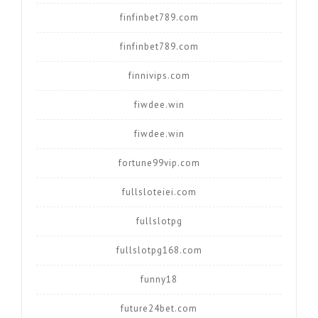
finfinbet789.com
finfinbet789.com
finnivips.com
fiwdee.win
fiwdee.win
fortune99vip.com
fullsloteiei.com
fullslotpg
fullslotpg168.com
funny18
future24bet.com