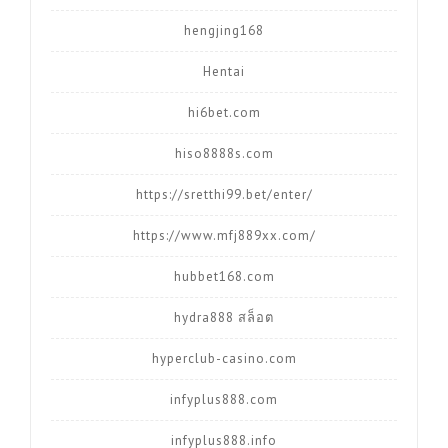
hengjing168
Hentai
hi6bet.com
hiso8888s.com
https://sretthi99.bet/enter/
https://www.mfj889xx.com/
hubbet168.com
hydra888 สล็อต
hyperclub-casino.com
infyplus888.com
infyplus888.info