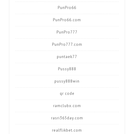
PunPro66
PunPro66.com
PunPro777
PunPro777.com
puntaek77
Pussy888
pussy888win
qr code
ramclubx.com
rasri365day.com
realflikbet.com