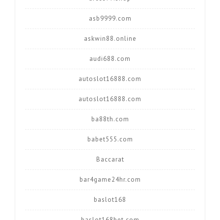
asb9999.com
askwin88.online
audi688.com
autoslot16888.com
autoslot16888.com
ba88th.com
babet555.com
Baccarat
bar4game24hr.com
baslot168
baslot168bet.com