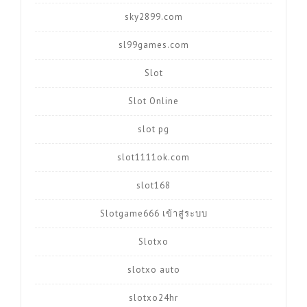
sky2899.com
sl99games.com
Slot
Slot Online
slot pg
slot1111ok.com
slot168
Slotgame666 เข้าสู่ระบบ
Slotxo
slotxo auto
slotxo24hr