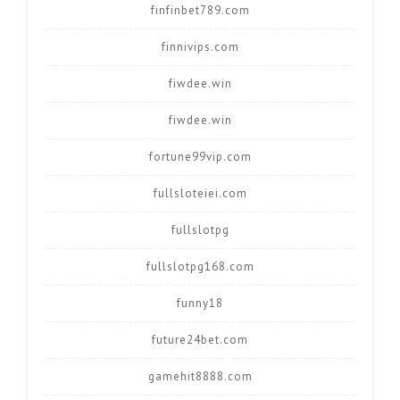
finfinbet789.com
finnivips.com
fiwdee.win
fiwdee.win
fortune99vip.com
fullsloteiei.com
fullslotpg
fullslotpg168.com
funny18
future24bet.com
gamehit8888.com