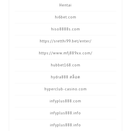
Hentai
hi6bet.com
hiso8888s.com
https://sretthi99.bet/enter/
https://www.mfj889xx.com/
hubbet168.com
hydra888 สล็อต
hyperclub-casino.com
infyplus888.com
infyplus888.info
infyplus888.info