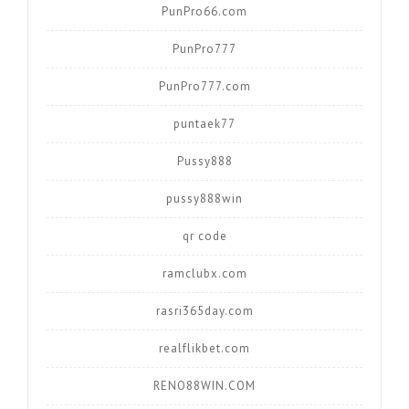
PunPro66.com
PunPro777
PunPro777.com
puntaek77
Pussy888
pussy888win
qr code
ramclubx.com
rasri365day.com
realflikbet.com
RENO88WIN.COM