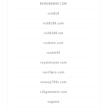
RENO88WIN.COM
rich818
rich8188.com
rich8188.net
rizzbetx.com
rocket45
royaleluxee.com
run24pro.com
runway789s.com
s2kgamewin.com
sagame