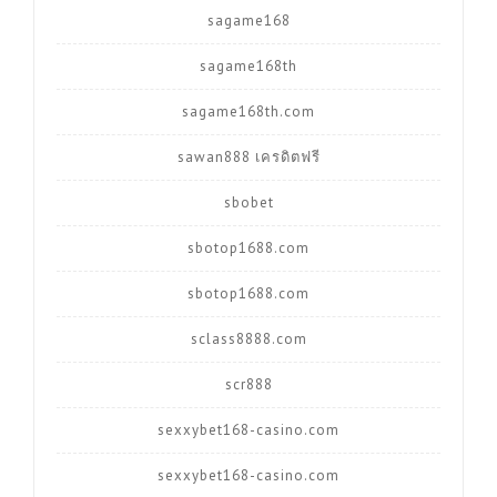
sagame168
sagame168th
sagame168th.com
sawan888 เครดิตฟรี
sbobet
sbotop1688.com
sbotop1688.com
sclass8888.com
scr888
sexxybet168-casino.com
sexxybet168-casino.com