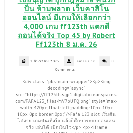
ปั่น ห้ามพลาด เว็บคาสิโน
ออนไลน์ มีเกมให้เลือกกว่า
4,000 เกม ff123th แตกดี
ถอนได้จริง Top 45 by Robert
Ff123th 8 ม.ค. 26
1 ธันวาคม 2025
James Cox
0
Comments
<div class="pbs-main-wrapper"><p><img
decoding="async"
src="https://ff123th.sgp1.digitaloceanspaces.
com/FAFA123_files/mV7bUTQ.png" style="max-
width:420px;float:left;padding:10px 10px
10px 0px;border:0px;"/>Fafa 123 slot เริ่มต้น
ได้ง่าย เกมบันเทิงใจ แล้วก็ศึกษาระบบก่อนเล่น
จริง เล่นได้ เบิกเงินไว</p> <p><iframe