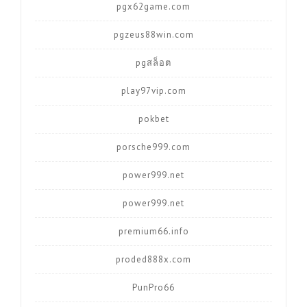
pgx62game.com
pgzeus88win.com
pgสล็อต
play97vip.com
pokbet
porsche999.com
power999.net
power999.net
premium66.info
proded888x.com
PunPro66