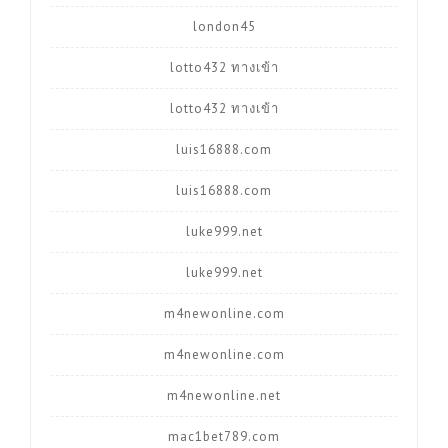
london45
lotto432 ทางเข้า
lotto432 ทางเข้า
luis16888.com
luis16888.com
luke999.net
luke999.net
m4newonline.com
m4newonline.com
m4newonline.net
mac1bet789.com