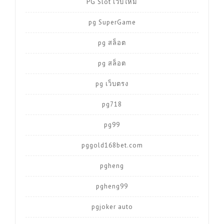
PG Slot เว็บใหม่
pg SuperGame
pg สล็อต
pg สล็อต
pg เว็บตรง
pg718
pg99
pggold168bet.com
pgheng
pgheng99
pgjoker auto