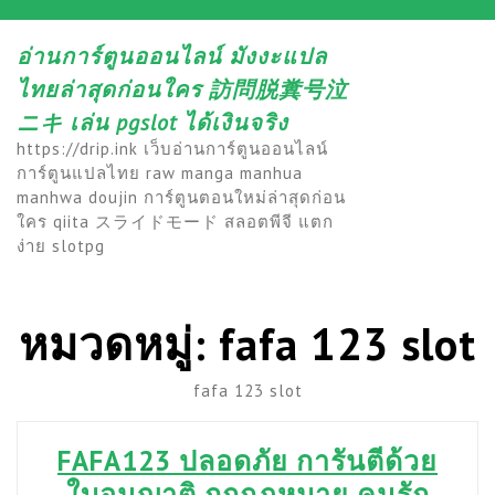
Skip
to
อ่านการ์ตูนออนไลน์ มังงะแปล
content
ไทยล่าสุดก่อนใคร 訪問脱糞号泣
ニキ เล่น pgslot ได้เงินจริง
https://drip.ink เว็บอ่านการ์ตูนออนไลน์
การ์ตูนแปลไทย raw manga manhua
manhwa doujin การ์ตูนตอนใหม่ล่าสุดก่อน
ใคร qiita スライドモード สลอตพีจี แตก
ง่าย slotpg
หมวดหมู่:
fafa 123 slot
fafa 123 slot
FAFA123 ปลอดภัย การันตีด้วย
ใบอนุญาติ ถูกกฎหมาย คนรัก