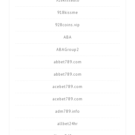
918kissauto
918kissme
928coins.vip
ABA
ABAGroup2
abbet789.com
abbet789.com
acebet789.com
acebet789.com
adm789.info
allbet24hr