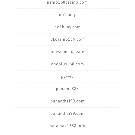
nemo168casino.com
no1huay
no1huay.com
okcasino159.com
onesiamclub.site
onoplus168.com
p2vvip
panama888
pananthai99.com
pananthai99.com
paramax1688.info