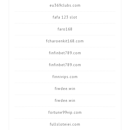
eu369clubs.com
fafa 123 slot
faro168
fcharoenkit168.com
finfinbet789.com
finfinbet789.com
finnivips.com
fiwdee.win
fiwdee.win
fortune99vip.com
fullsloteiei.com