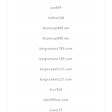
juad69
Judhai168
khumsup888.me
khumsup888.me
kingromans789.com
kingromans789.com
kingxxxbet123.com
kingxxxbet123.com
kiss918
kitti999vip.com
lion123