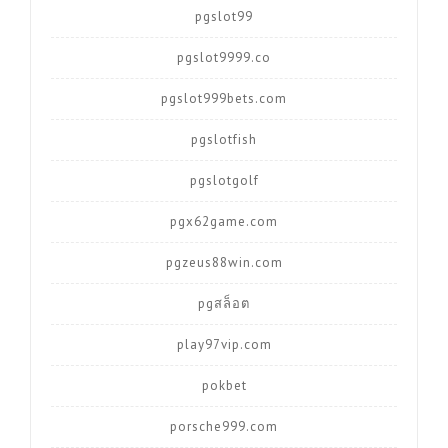
pgslot99
pgslot9999.co
pgslot999bets.com
pgslotfish
pgslotgolf
pgx62game.com
pgzeus88win.com
pgสล็อต
play97vip.com
pokbet
porsche999.com