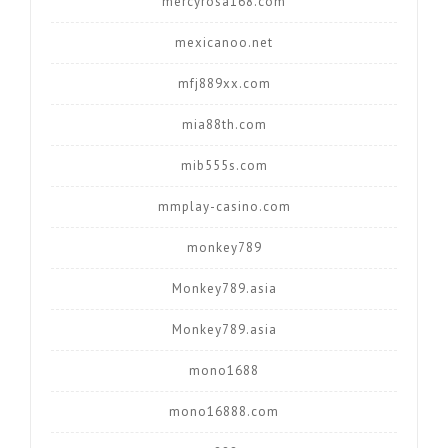
mercyrosa168.com
mexicanoo.net
mfj889xx.com
mia88th.com
mib555s.com
mmplay-casino.com
monkey789
Monkey789.asia
Monkey789.asia
mono1688
mono16888.com