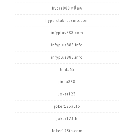
hydra888 สล็อต
hyperclub-casino.com
infyplus888.com
infyplus888.info
infyplus888.info
Jinda55
jinda888
Joker123
joker123auto
joker123th
Joker123th.com