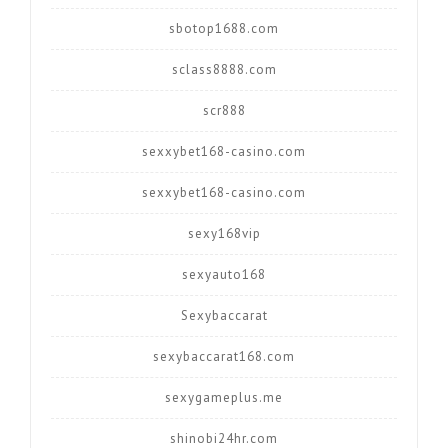
sbotop1688.com
sclass8888.com
scr888
sexxybet168-casino.com
sexxybet168-casino.com
sexy168vip
sexyauto168
Sexybaccarat
sexybaccarat168.com
sexygameplus.me
shinobi24hr.com