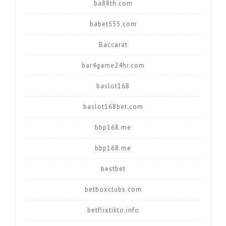
ba88th.com
babet555.com
Baccarat
bar4game24hr.com
baslot168
baslot168bet.com
bbp168.me
bbp168.me
bestbet
betboxclubs.com
betflixtikto.info