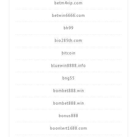
betm4vip.com
betwin6666.com
bh99
bio285th.com
bitcoin
bluewin8888.info
bng55
bombet888.win
bombet888.win
bonus888
boonlert1688.com