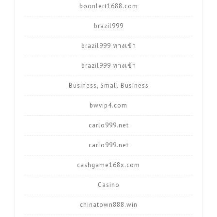
boonlert1688.com
brazil999
brazil999 ทางเข้า
brazil999 ทางเข้า
Business, Small Business
bwvip4.com
carlo999.net
carlo999.net
cashgame168x.com
Casino
chinatown888.win