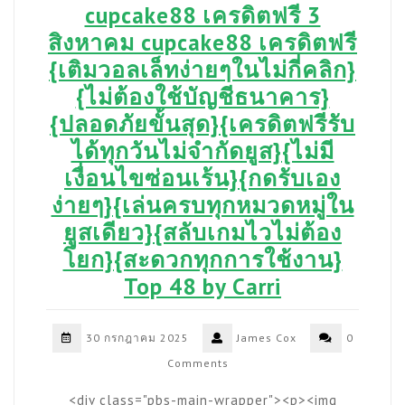
cupcake88 เครดิตฟรี 3
สิงหาคม cupcake88 เครดิตฟรี
{เติมวอลเล็ทง่ายๆในไม่กี่คลิก}
{ไม่ต้องใช้บัญชีธนาคาร}
{ปลอดภัยขั้นสุด}{เครดิตฟรีรับ
ได้ทุกวันไม่จำกัดยูส}{ไม่มี
เงื่อนไขซ่อนเร้น}{กดรับเอง
ง่ายๆ}{เล่นครบทุกหมวดหมู่ใน
ยูสเดียว}{สลับเกมไวไม่ต้อง
โยก}{สะดวกทุกการใช้งาน}
Top 48 by Carri
30 กรกฎาคม 2025
James Cox
0
Comments
<div class="pbs-main-wrapper"><p><img