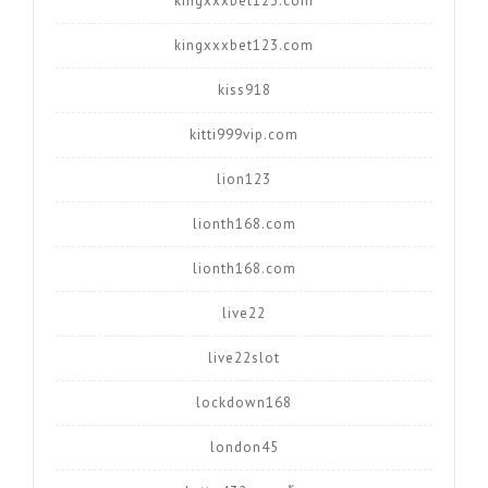
kingxxxbet123.com
kingxxxbet123.com
kiss918
kitti999vip.com
lion123
lionth168.com
lionth168.com
live22
live22slot
lockdown168
london45