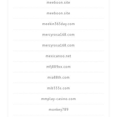
meeboon.site
meeboon.site
meekin365day.com
mercyrosa168.com
mercyrosa168.com
mexicanoo.net
mfj889xx.com
mia88th.com
mib555s.com
mmplay-casino.com
monkey789