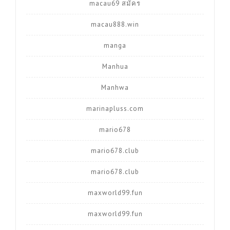
macau69 สมัคร
macau888.win
manga
Manhua
Manhwa
marinapluss.com
mario678
mario678.club
mario678.club
maxworld99.fun
maxworld99.fun