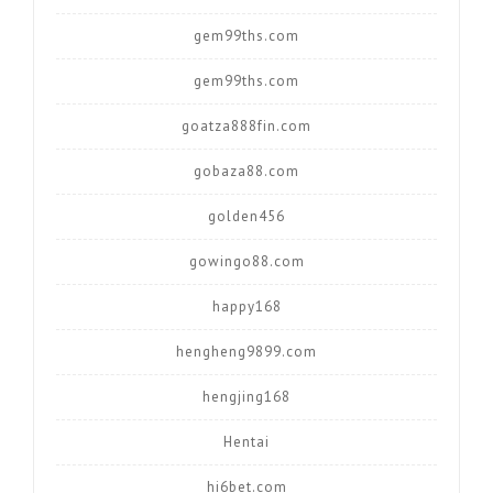
gem99ths.com
gem99ths.com
goatza888fin.com
gobaza88.com
golden456
gowingo88.com
happy168
hengheng9899.com
hengjing168
Hentai
hi6bet.com