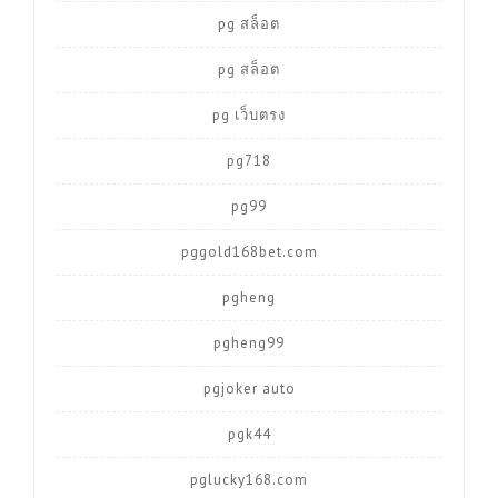
pg สล็อต
pg สล็อต
pg เว็บตรง
pg718
pg99
pggold168bet.com
pgheng
pgheng99
pgjoker auto
pgk44
pglucky168.com