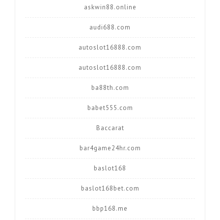
askwin88.online
audi688.com
autoslot16888.com
autoslot16888.com
ba88th.com
babet555.com
Baccarat
bar4game24hr.com
baslot168
baslot168bet.com
bbp168.me