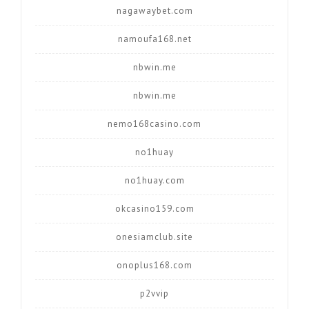
nagawaybet.com
namoufa168.net
nbwin.me
nbwin.me
nemo168casino.com
no1huay
no1huay.com
okcasino159.com
onesiamclub.site
onoplus168.com
p2vvip