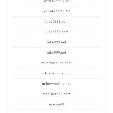
lotto432 ทางเข้า
lotto432 ทางเข้า
luis16888.com
luis16888.com
luke999.net
luke999.net
m4newonline.com
m4newonline.com
m4newonline.net
mac1bet789.com
macau69