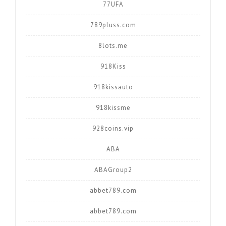
77UFA
789pluss.com
8lots.me
918Kiss
918kissauto
918kissme
928coins.vip
ABA
ABAGroup2
abbet789.com
abbet789.com