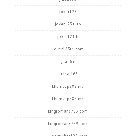
Joker123
joker123auto
joker123th
Joker123th.com
juad69
Judhai168
khumsup888.me
khumsup888.me
kingromans789.com
kingromans789.com