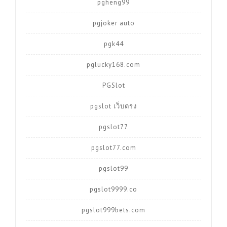
pgheng99
pgjoker auto
pgk44
pglucky168.com
PGSlot
pgslot เว็บตรง
pgslot77
pgslot77.com
pgslot99
pgslot9999.co
pgslot999bets.com