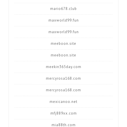
mario678.club
maxworld99.fun
maxworld99.fun
meeboon.site
meeboon.site
meekin365day.com
mercyrosa168.com
mercyrosa168.com
mexicanoo.net
mfj889xx.com
mia88th.com