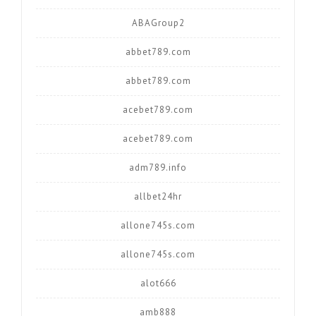
ABAGroup2
abbet789.com
abbet789.com
acebet789.com
acebet789.com
adm789.info
allbet24hr
allone745s.com
allone745s.com
alot666
amb888