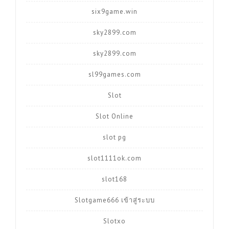
six9game.win
sky2899.com
sky2899.com
sl99games.com
Slot
Slot Online
slot pg
slot1111ok.com
slot168
Slotgame666 เข้าสู่ระบบ
Slotxo