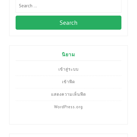
Search
นิยาม
เข้าสู่ระบบ
เข้าฟีด
แสดงความเห็นฟีด
WordPress.org