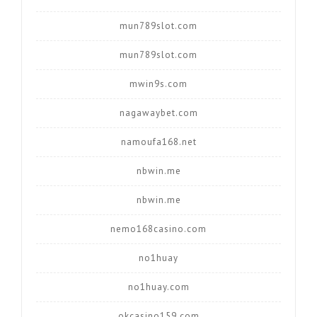
mun789slot.com
mun789slot.com
mwin9s.com
nagawaybet.com
namoufa168.net
nbwin.me
nbwin.me
nemo168casino.com
no1huay
no1huay.com
okcasino159.com