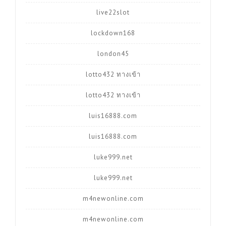
live22slot
lockdown168
london45
lotto432 ทางเข้า
lotto432 ทางเข้า
luis16888.com
luis16888.com
luke999.net
luke999.net
m4newonline.com
m4newonline.com