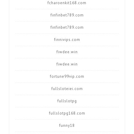
fcharoenkit168.com
finfinbet789.com
finfinbet789.com
finnivips.com
fiwdee.win
fiwdee.win
fortune99vip.com
fullsloteiei.com
fullslotpg
fullslotpg168.com
funny18