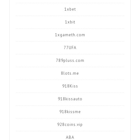
1xbet
1xbit
1xgameth.com
77UFA
789pluss.com
8lots.me
918Kiss
918kissauto
918kissme
928coins.vip
ABA