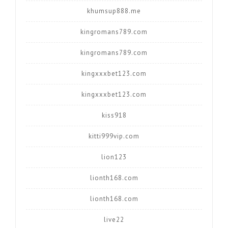
khumsup888.me
kingromans789.com
kingromans789.com
kingxxxbet123.com
kingxxxbet123.com
kiss918
kitti999vip.com
lion123
lionth168.com
lionth168.com
live22