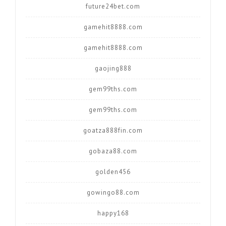
future24bet.com
gamehit8888.com
gamehit8888.com
gaojing888
gem99ths.com
gem99ths.com
goatza888fin.com
gobaza88.com
golden456
gowingo88.com
happy168