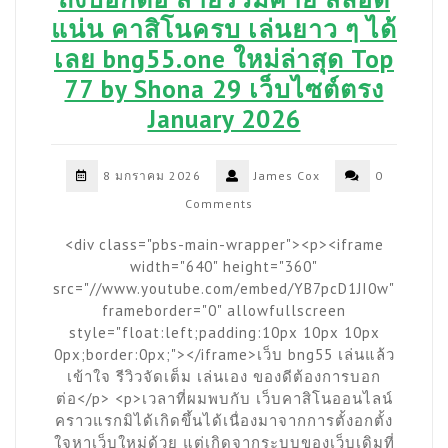
แน่น คาสิโนครบ เล่นยาว ๆ ได้
เลย bng55.one ใหม่ล่าสุด Top
77 by Shona 29 เว็บไซต์ตรง
January 2026
8 มกราคม 2026
James Cox
0
Comments
<div class="pbs-main-wrapper"><p><iframe
width="640" height="360"
src="//www.youtube.com/embed/YB7pcD1JI0w"
frameborder="0" allowfullscreen
style="float:left;padding:10px 10px 10px
0px;border:0px;"></iframe>เว็บ bng55 เล่นแล้ว
เข้าใจ รีวิวจัดเต็ม เล่นเอง ของดีต้องการบอก
ต่อ</p> <p>เวลาที่ผมพบกับ เว็บคาสิโนออนไลน์
คราวแรกมิได้เกิดขึ้นได้เนื่องมาจากการตั้งอกตั้ง
ใจหาเว็บใหม่ด้วย แต่เกิดจากระบบของเว็บเดิมที่