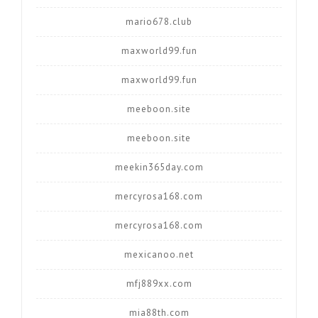
mario678.club
maxworld99.fun
maxworld99.fun
meeboon.site
meeboon.site
meekin365day.com
mercyrosa168.com
mercyrosa168.com
mexicanoo.net
mfj889xx.com
mia88th.com