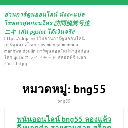
Skip
to
อ่านการ์ตูนออนไลน์ มังงะแปล
content
ไทยล่าสุดก่อนใคร 訪問脱糞号泣
ニキ เล่น pgslot ได้เงินจริง
https://drip.ink เว็บอ่านการ์ตูนออนไลน์
การ์ตูนแปลไทย raw manga manhua
manhwa doujin การ์ตูนตอนใหม่ล่าสุดก่อน
ใคร qiita スライドモード สลอตพีจี แตก
ง่าย slotpg
หมวดหมู่:
bng55
bng55
พนันออนไลน์ bng55 ลองแล้ว
ถึงบอกต่อ สายรวมค่าย สล็อต