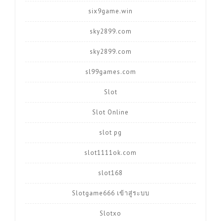
six9game.win
sky2899.com
sky2899.com
sl99games.com
Slot
Slot Online
slot pg
slot1111ok.com
slot168
Slotgame666 เข้าสู่ระบบ
Slotxo