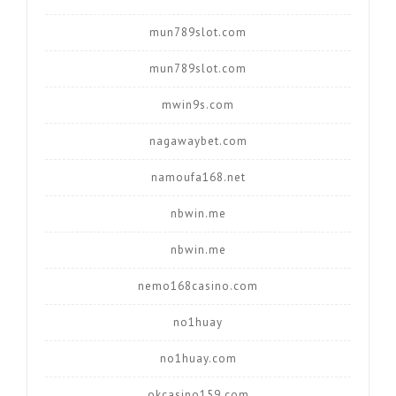
mun789slot.com
mun789slot.com
mwin9s.com
nagawaybet.com
namoufa168.net
nbwin.me
nbwin.me
nemo168casino.com
no1huay
no1huay.com
okcasino159.com