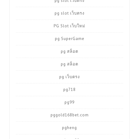
pg slot เว็บตรง
pg slot เว็บตรง
PG Slot เว็บใหม่
pg SuperGame
pg สล็อต
pg สล็อต
pg เว็บตรง
pg718
pg99
pggold168bet.com
pgheng