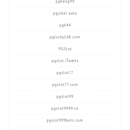
pgheng99
pgjoker auto
pgk44
pglucky168.com
PGSlot
pgslot เว็บตรง
pgslot77
pgslot77.com
pgslot99
pgslot9999.co
pgslot999bets.com