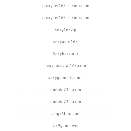
sexxybet168-casino.com
sexxybet168-casino.com
sexy168vip
sexyauto168
Sexybaccarat
sexybaccarat168.com
sexygameplus.me
shinobi24hr.com
shinobi24hr.com
sing55fun.com
six9game.win