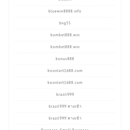
bluewin8888.info
bng55
bombet888.win
bombet888.win
bonus888
boonlert1688.com
boonlert1688.com
brazil999
brazil999 ทางเข้า
brazil999 ทางเข้า