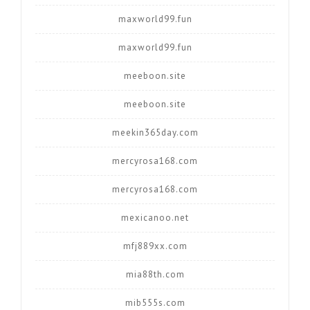
maxworld99.fun
maxworld99.fun
meeboon.site
meeboon.site
meekin365day.com
mercyrosa168.com
mercyrosa168.com
mexicanoo.net
mfj889xx.com
mia88th.com
mib555s.com