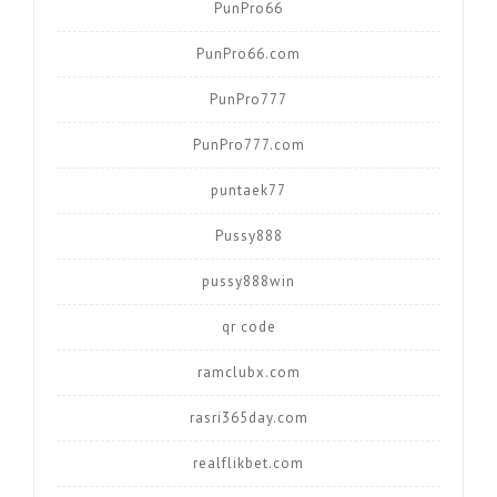
PunPro66
PunPro66.com
PunPro777
PunPro777.com
puntaek77
Pussy888
pussy888win
qr code
ramclubx.com
rasri365day.com
realflikbet.com