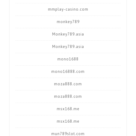
mmplay-casino.com
monkey789
Monkey789.asia
Monkey789.asia
mono1688
mono16888.com
moza888.com
moza888.com
msx168.me
msx168.me
mun789slot.com