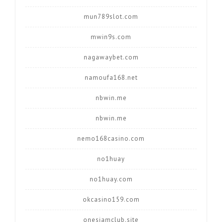
mun789slot.com
mwin9s.com
nagawaybet.com
namoufa168.net
nbwin.me
nbwin.me
nemo168casino.com
no1huay
no1huay.com
okcasino159.com
onesiamclub.site