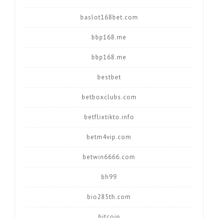
baslot168bet.com
bbp168.me
bbp168.me
bestbet
betboxclubs.com
betflixtikto.info
betm4vip.com
betwin6666.com
bh99
bio285th.com
bitcoin