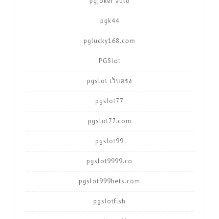
pgjoker auto
pgk44
pglucky168.com
PGSlot
pgslot เว็บตรง
pgslot77
pgslot77.com
pgslot99
pgslot9999.co
pgslot999bets.com
pgslotfish