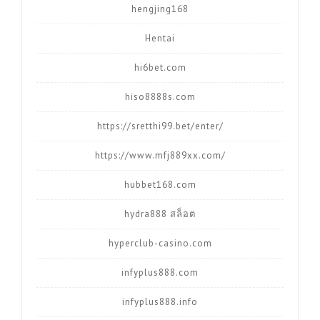
hengjing168
Hentai
hi6bet.com
hiso8888s.com
https://sretthi99.bet/enter/
https://www.mfj889xx.com/
hubbet168.com
hydra888 สล็อต
hyperclub-casino.com
infyplus888.com
infyplus888.info