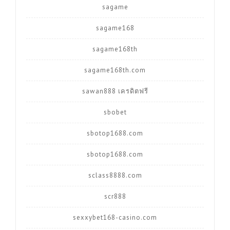
sagame
sagame168
sagame168th
sagame168th.com
sawan888 เครดิตฟรี
sbobet
sbotop1688.com
sbotop1688.com
sclass8888.com
scr888
sexxybet168-casino.com