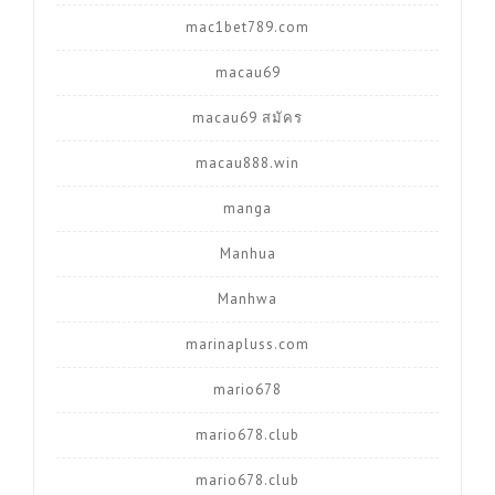
mac1bet789.com
macau69
macau69 สมัคร
macau888.win
manga
Manhua
Manhwa
marinapluss.com
mario678
mario678.club
mario678.club