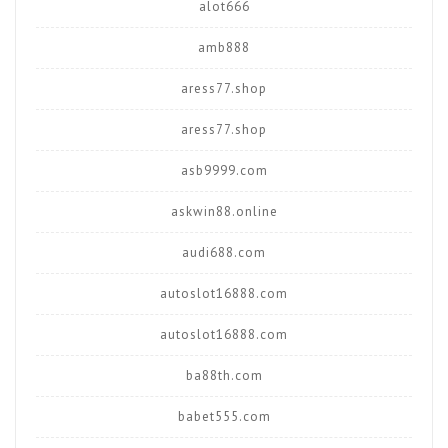
alot666
amb888
aress77.shop
aress77.shop
asb9999.com
askwin88.online
audi688.com
autoslot16888.com
autoslot16888.com
ba88th.com
babet555.com