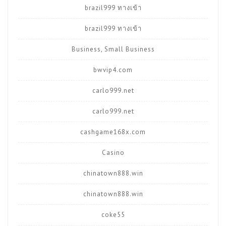
brazil999 ทางเข้า
brazil999 ทางเข้า
Business, Small Business
bwvip4.com
carlo999.net
carlo999.net
cashgame168x.com
Casino
chinatown888.win
chinatown888.win
coke55