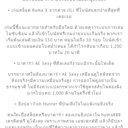
• เกมสล็อต Roma X จากค่าย JILI ที่โบนัสแตกง่ายที่สุดที่
เคยเจอ
เกมนี้ชี้แนะมากมายสำหรับมือใหม่ ด้วยเหตุว่าระบบการเล่น
ไม่ซับซ้อน แล้วก็เข้าโบนัสฟรีเกมง่ายแบบเกินจริง พวกเรา
เริ่มต้นเล่นด้วยเงิน 150 บาท หมุนไม่ถึง 30 รอบ โบนัสเข้า
แบบเข้าแผนคอมโบสม่ำเสมอ ได้กำไรกลับมาเกือบ 1,200
บาทใน 20 นาที
• บาคาร่า AE Sexy ที่ดีลเลอร์งามแม้กระนั้นไพ่เด็ด
บรรยากาศในห้องบาคาร่า AE Sexy เสมือนดูไลฟ์สดจาก
ห้องจริงๆมีความเหมือนจริงสูง การออกไพ่ดูอย่างเป็น
ธรรมชาติ ไม่มีจังหวะแปลกๆพวกเราใช้สูตรสลับไพ่สองฝั่ง
บวกไปแทบ 1,000 ด้านในครึ่งชั่วโมง
• ยิงปลา Fish Hunter ที่บันเทิงใจไม่แพ้เกมยิงจริง
คนใดเบื่อสล็อตหรือบาคาร่า ลองเกมยิงปลาใน hydra888
เครดิตฟรี ดูได้เลย เพราะภาพสวย เอฟเฟกต์ดี แล้วก็มีปลา
บอสแจกหนัก เป็นเกมที่ใช้ความสามารถมากกว่าดวง แล้วก็