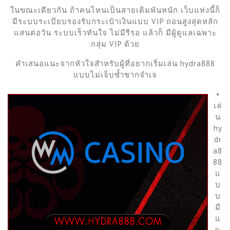
ในขณะเดียวกัน ถ้าคนไหนเป็นสายเดิมพันหนัก เว็บแห่งนี้ก็
มีระบบระเบียบรองรับกระเป๋าเงินแบบ VIP ถอนสูงสุดหลัก
แสนต่อวัน ระบบเร็วทันใจ ไม่มีรีรอ แล้วก็ มีผู้ดูแลเฉพาะ
กลุ่ม VIP ด้วย
คำเสนอแนะจากหัวใจสำหรับผู้ที่อยากเริ่มเล่น hydra888
แบบไม่เจ็บซ้ำซากจำเจ
•
เล่
น
hy
dr
a8
88
แ
บ
บ
มี
แ
ผ