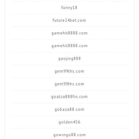
funny18
future24bet.com
gamehit8888.com
gamehit8888.com
gaojing888
gem99ths.com
gem99ths.com
goatza888fin.com
gobaza88.com
golden456
gowingo88.com