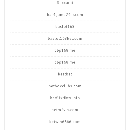
Baccarat
bar4game24hr.com
baslot168
baslot168bet.com
bbp168.me
bbp168.me
bestbet
betboxclubs.com
betflixtikto.info
betm4vip.com
betwin6666.com