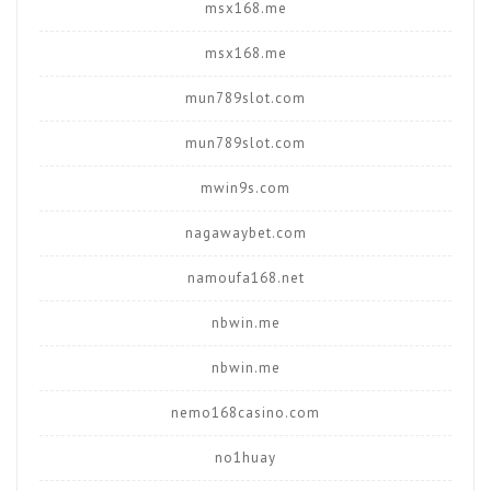
msx168.me
msx168.me
mun789slot.com
mun789slot.com
mwin9s.com
nagawaybet.com
namoufa168.net
nbwin.me
nbwin.me
nemo168casino.com
no1huay