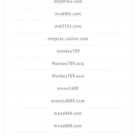
mfj889xx.com
mia88th.com
mib555s.com
mmplay-casino.com
monkey789
Monkey789.asia
Monkey789.asia
mono1688
mono16888.com
moza888.com
moza888.com