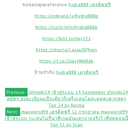
ขอขอบคุณreference
hydra888 เครดิตฟรี
https://rebrand.ly/hydra888p
https://cutly.info/hydra888p
https://bitt.to/npy221
https://shorturl.asia/DPhwn
https://t.co/2qqyjWmR6k
ป้ายกำกับ:
hydra888 เครดิตฟรี
แนะแนว
Previous:
shinobi24 เข้าสู่ระบบ 14 September shinobi24
สมัคร ลงทะเบียนแป๊บเดียวก็เสร็จเล่นไม่สะดุดสะดวกสุดๆ
เรื่อง
Top 24 by Norma
Next:
maxworld99 เครดิตฟรี 12 กรกฎาคม maxworld99
เข้าสู่ระบบ กะเล่นไม่กี่นาทีเกมมันแตกง่ายจริงไวที่สุดตอนนี้
Top 51 by Stan