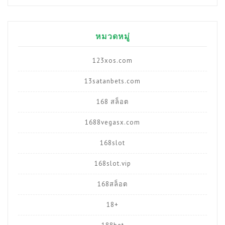
หมวดหมู่
123xos.com
13satanbets.com
168 สล็อต
1688vegasx.com
168slot
168slot.vip
168สล็อต
18+