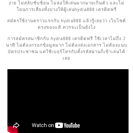
ง่าย ไม่สลับซับซ้อน ไม่ล่อให้เล่นมากมายเกินตัว และไม่
โยนการเสี่ยงทั้งปวงให้ผู้เล่นhydra888 เครดิตฟรี
สมัครใช้งานคราวแรกกับ hydra888 แล้วรู้เลยว่า เว็บไซต์
ตรงของแท้ ควรจะเป็นยังไง
การสมัครสมาชิกกับ hydra888 เครดิตฟรี ใช้เวลาไม่ถึง 2
นาที ไม่ต้องกรอกข้อมูลมาก ไม่ต้องส่งเอกสาร ไม่ต้องแนบ
บัตรประชาชน แค่ใช้เบอร์โทรกับตั้งรหัสผ่านก็เข้าเล่นได้
เลย