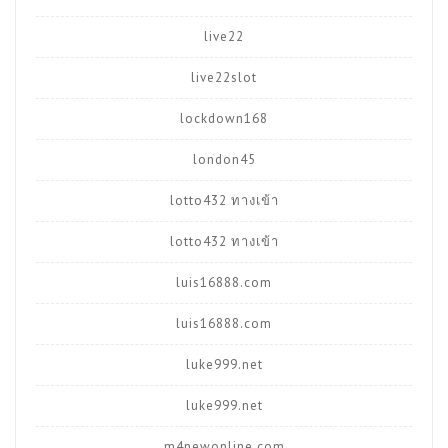
live22
live22slot
lockdown168
london45
lotto432 ทางเข้า
lotto432 ทางเข้า
luis16888.com
luis16888.com
luke999.net
luke999.net
m4newonline.com