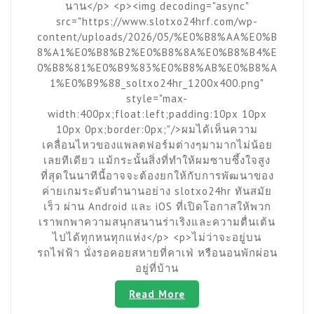
นาน</p> <p><img decoding="async"
src="https://www.slotxo24hrf.com/wp-
content/uploads/2026/05/%E0%B8%AA%E0%B
8%A1%E0%B8%B2%E0%B8%8A%E0%B8%B4%E
0%B8%81%E0%B9%83%E0%B8%AB%E0%B8%A
1%E0%B9%88_soltxo24hr_1200x400.png"
style="max-
width:400px;float:left;padding:10px 10px
10px 0px;border:0px;"/>ผมได้เห็นความ
เคลื่อนไหวของแพลตฟอร์มต่างๆมามากไม่น้อย
เลยทีเดียว แม้กระนั้นสิ่งที่ทำให้ผมซาบซึ้งใจสูง
ที่สุดในนาทีนี้อาจจะต้องยกให้กับการพัฒนาของ
ค่ายเกมระดับตำนานอย่าง slotxo24hr ทันสมัย
เร็ว ผ่าน Android และ iOS ที่เปิดโอกาสให้พวก
เราพกพาความสนุกสนานร่าเริงและความตื่นเต้น
ไปได้ทุกหนทุกแห่ง</p> <p>ไม่ว่าจะอยู่บน
รถไฟฟ้า นั่งรอคอยสหายที่คาเฟ่ หรือนอนพักผ่อน
อยู่ที่บ้าน
Read More