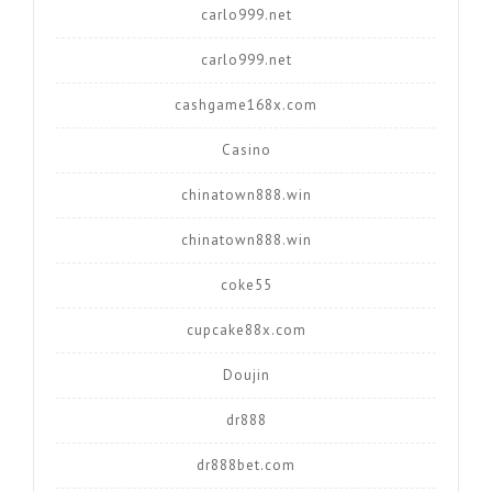
carlo999.net
carlo999.net
cashgame168x.com
Casino
chinatown888.win
chinatown888.win
coke55
cupcake88x.com
Doujin
dr888
dr888bet.com