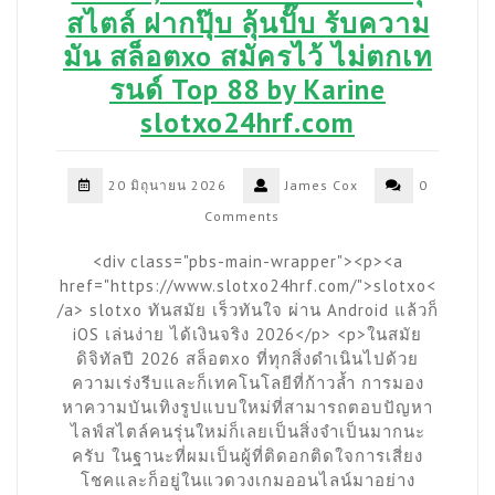
สไตล์ ฝากปุ๊บ ลุ้นปั๊บ รับความ
มัน สล็อตxo สมัครไว้ ไม่ตกเท
รนด์ Top 88 by Karine
slotxo24hrf.com
20 มิถุนายน 2026
James Cox
0
Comments
<div class="pbs-main-wrapper"><p><a
href="https://www.slotxo24hrf.com/">slotxo<
/a> slotxo ทันสมัย เร็วทันใจ ผ่าน Android แล้วก็
iOS เล่นง่าย ได้เงินจริง 2026</p> <p>ในสมัย
ดิจิทัลปี 2026 สล็อตxo ที่ทุกสิ่งดำเนินไปด้วย
ความเร่งรีบและก็เทคโนโลยีที่ก้าวล้ำ การมอง
หาความบันเทิงรูปแบบใหม่ที่สามารถตอบปัญหา
ไลฟ์สไตล์คนรุ่นใหม่ก็เลยเป็นสิ่งจำเป็นมากนะ
ครับ ในฐานะที่ผมเป็นผู้ที่ติดอกติดใจการเสี่ยง
โชคและก็อยู่ในแวดวงเกมออนไลน์มาอย่าง