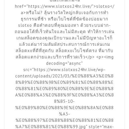
href="https://www.slotxos24hr.live/">slotxo</
a>หรือไม่? ลุ้นรางวัลใหญ่กลับเจอกับการทำ
ธุรกรรมที่ช้า หรือเว็บไซต์ที่ขัดข้องบ่อยมาก
slotxo คือคำตอบที่คุณมองหา ด้วยระบบฝาก-
ถอนออโต้ที่เร็วทันใจและไม่มีสะดุด ทำให้การเล่น
เกมสล็อตของคุณเบิกบานและไม่มีปัญหาอะไรก็
แล้วแต่มาร่วมสัมผัสประสบการณ์การเล่นเกม
สล็อตxoที่ดีที่สุดกับ สล็อตxoเว็บไซต์ตรง ที่มากับ
สล็อตแตกง่ายและบริการที่รวดเร็ว</p> <p><img
decoding="async"
src="https://www.slotxos24hr.live/wp-
content/uploads/2023/03/%E0%B8%A3%E0%B
8%B9%E0%B8%9B%E0%B9%81%E0%B8%88%E
0%B8%81%E0%B9%80%E0%B8%9E%E0%B8%8
A%E0%B8%A3%E0%B8%9F%E0%B8%A3%E0%B
8%B5-10-
%E0%B9%80%E0%B8%9E%E0%B8%8A%E0%B8
%A3-
%E0%B8%97%E0%B8%B8%E0%B8%81%E0%B8
%A7%E0%B8%B1%E0%B8%99.jpg" style="max-