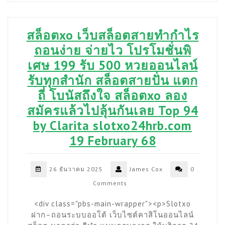
สล็อตxo เว็บสล็อตสายทำกำไร
ถอนง่าย จ่ายไว โปรโมชั่นพิ
เศษ 199 รับ 500 หวยออนไลน์
รับทุกสำนัก สล็อตสายปั่น แตก
ถี่ โบนัสถึงใจ สล็อตxo ลอง
สมัครแล้วไปลุ้นกันเลย Top 94
by Clarita slotxo24hrb.com
19 February 68
26 ธันวาคม 2025
James Cox
0
Comments
<div class="pbs-main-wrapper"><p>Slotxo
ฝาก–ถอนระบบออโต้ เว็บไซต์คาสิโนออนไลน์