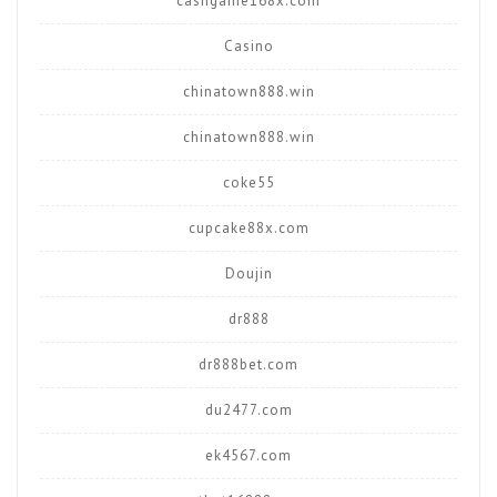
cashgame168x.com
Casino
chinatown888.win
chinatown888.win
coke55
cupcake88x.com
Doujin
dr888
dr888bet.com
du2477.com
ek4567.com