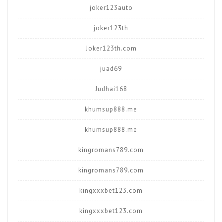
joker123auto
joker123th
Joker123th.com
juad69
Judhai168
khumsup888.me
khumsup888.me
kingromans789.com
kingromans789.com
kingxxxbet123.com
kingxxxbet123.com