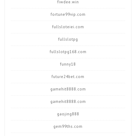
fiwdee.win
fortune99vip.com
fullsloteiei.com
fullslotpg
fullslotpg168.com
funny18
future24bet.com
gamehit8888.com
gamehit8888.com
gaojing888
gem99ths.com