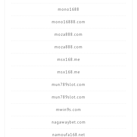
mono1688
mono16888.com
moza888.com
moza888.com
msx168.me
msx168.me
mun789slot.com
mun789slot.com
mwin9s.com
nagawaybet.com
namoufa168.net