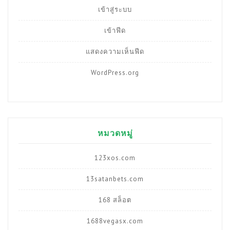
เข้าสู่ระบบ
เข้าฟีด
แสดงความเห็นฟีด
WordPress.org
หมวดหมู่
123xos.com
13satanbets.com
168 สล็อต
1688vegasx.com