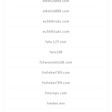
etbet16888.com
etbet16888.com
eu369clubs.com
eu369clubs.com
fafa 123 slot
faro168
fcharoenkit168.com
finfinbet789.com
finfinbet789.com
finnivips.com
fiwdee.win