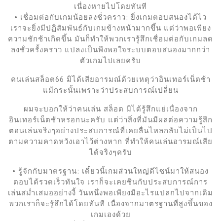
เนื่องหายไปโดยทันที
• เชื่อมต่อกับเกมน้อยลงชั่วคราว: ยิ่งเกมตอบสนองได้ไว
เราจะยิ่งมีปฏิสัมพันธ์กับเกมข้างหน้ามากขึ้น แต่ว่าพอเพียง
ความชักช้าเกิดขึ้น มันก็ทำให้พวกเรารู้สึกเชื่อมต่อกับเกมลด
ลงชั่วครั้งคราว แปลงเป็นพึงพอใจระบบตอบสนองมากกว่า
ตัวเกมไปเลยครับ
คนเล่นสล็อต66 มิได้เสียอารมณ์ด้วยเหตุว่าอินเทอร์เน็ตช้า
แม้กระนั้นเพราะว่าประสบการณ์เปลี่ยน
ผมจะบอกให้ว่าคนเล่น สล็อต มิได้รู้สึกแย่เนื่องจาก
อินเทอร์เน็ตช้าหรอกนะครับ แต่ว่าสิ่งที่มันมีผลต่อความรู้สึก
ตอนเล่นจริงๆอย่างประสบการณ์ที่เคยลื่นไหลกลับไม่เป็นไป
ตามความคาดหวังเอาไว้ต่างหาก ที่ทำให้คนเล่นอารมณ์เสีย
ได้จริงๆครับ
• รู้จักกับมาตรฐาน: เดี๋ยวนี้เกมส่วนใหญ่ดีไซน์มาให้สนอง
ตอบได้รวดเร็วทันใจ เราก็จะเคยชินกับประสบการณ์การ
เล่นสม่ำเสมออย่างงี้ วันหนึ่งพอเพียงมีอะไรแปลกไปจากเดิม
พวกเราก็จะรู้สึกได้โดยทันที เนื่องจากมาตรฐานที่สูงขึ้นของ
เกมเองด้วย