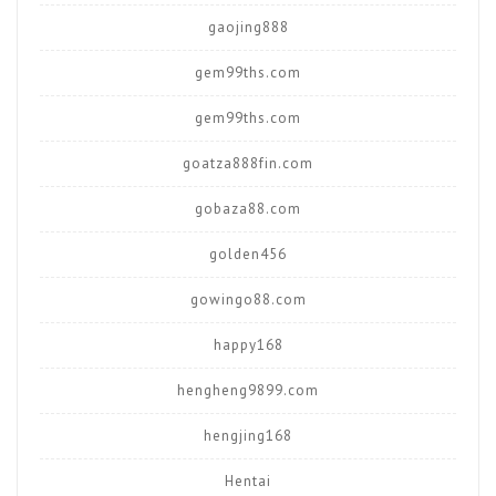
gaojing888
gem99ths.com
gem99ths.com
goatza888fin.com
gobaza88.com
golden456
gowingo88.com
happy168
hengheng9899.com
hengjing168
Hentai