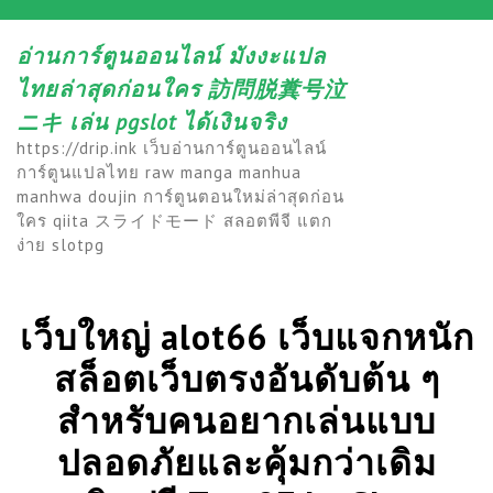
Skip
to
อ่านการ์ตูนออนไลน์ มังงะแปล
content
ไทยล่าสุดก่อนใคร 訪問脱糞号泣
ニキ เล่น pgslot ได้เงินจริง
https://drip.ink เว็บอ่านการ์ตูนออนไลน์
การ์ตูนแปลไทย raw manga manhua
manhwa doujin การ์ตูนตอนใหม่ล่าสุดก่อน
ใคร qiita スライドモード สลอตพีจี แตก
ง่าย slotpg
เว็บใหญ่ alot66 เว็บแจกหนัก
สล็อตเว็บตรงอันดับต้น ๆ
สำหรับคนอยากเล่นแบบ
ปลอดภัยและคุ้มกว่าเดิม