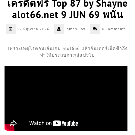
เครดิตฟรี Top 87 by Shayne
alot66.net 9 JUN 69 พนัน
12 มิถุนายน 2026
James Cox
0 Comments
เพราะเหตุไรตอนเล่นเกม alot666 แล้วอินเทอร์เน็ตช้าถึง
ทำให้ประสบการณ์แปรไป