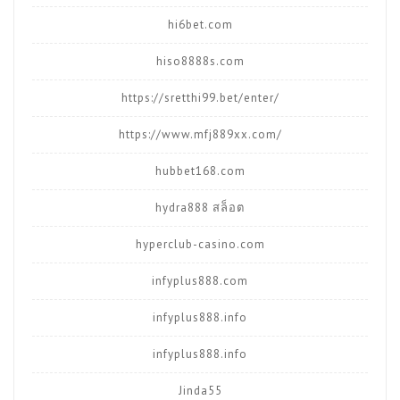
hi6bet.com
hiso8888s.com
https://sretthi99.bet/enter/
https://www.mfj889xx.com/
hubbet168.com
hydra888 สล็อต
hyperclub-casino.com
infyplus888.com
infyplus888.info
infyplus888.info
Jinda55