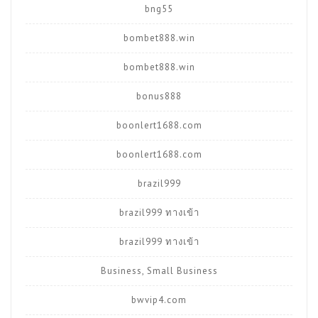
bng55
bombet888.win
bombet888.win
bonus888
boonlert1688.com
boonlert1688.com
brazil999
brazil999 ทางเข้า
brazil999 ทางเข้า
Business, Small Business
bwvip4.com