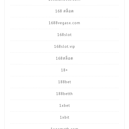
168 สล็อต
1688vegasx.com
168slot
168slot.vip
168สล็อต
18+
188bet
188betth
1xbet
1xbit