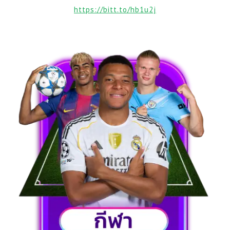
https://bitt.to/hb1u2j