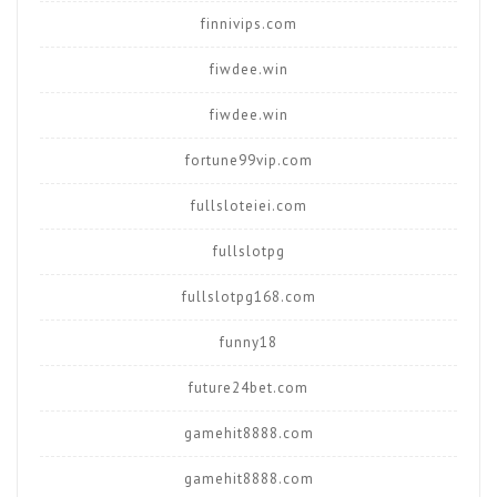
finnivips.com
fiwdee.win
fiwdee.win
fortune99vip.com
fullsloteiei.com
fullslotpg
fullslotpg168.com
funny18
future24bet.com
gamehit8888.com
gamehit8888.com