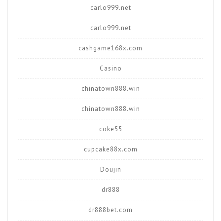
carlo999.net
carlo999.net
cashgame168x.com
Casino
chinatown888.win
chinatown888.win
coke55
cupcake88x.com
Doujin
dr888
dr888bet.com